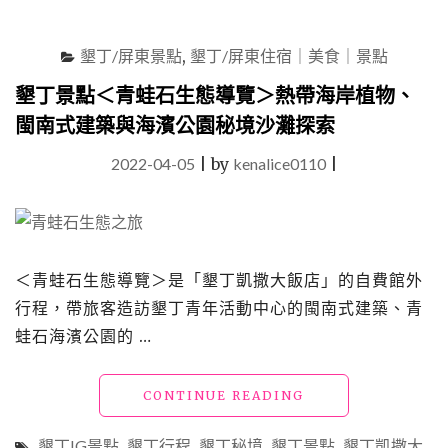
選
40
墾丁/屏東景點
,
墾丁/屏東住宿｜美食｜景點
處
墾
墾丁景點＜青蛙石生態導覽＞熱帶海岸植物、
丁
恆
閩南式建築與海濱公園秘境沙灘探索
春
東
2022-04-05
|
by
kenalice0110
|
港
必
玩
懶
人
＜青蛙石生態導覽＞是「墾丁凱撒大飯店」的自費館外
包，
行程，帶旅客造訪墾丁青年活動中心的閩南式建築、青
陽
光
蛙石海濱公園的 …
正
好、
海
"墾
CONTINUE READING
水
丁
正
景
墾丁IG景點
,
墾丁行程
,
墾丁秘境
,
墾丁景點
,
墾丁凱撒大