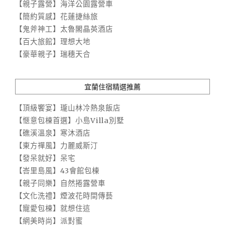
【親子露營】海洋公園露營車
【簡約質感】花蓮捷絲旅
【鬼斧神工】太魯閣晶英酒店
【百大旅館】理想大地
【豪華親子】瑞穗天合
宜蘭住宿精選推薦
【頂級饗宴】瓏山林冷熱泉飯店
【愜意包棟首選】小島Villa別墅
【礁溪溫泉】寒沐酒店
【東方禪風】力麗威斯汀
【發呆就好】呆宅
【峇里島風】43會館包棟
【親子同樂】自然捲露營車
【文化洗禮】煙波花時間傳藝
【寵愛包棟】就想住這
【網美時尚】派對蜜