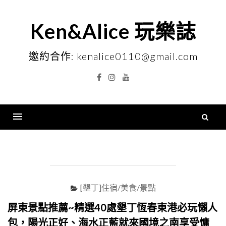
Skip
to
Ken&Alice 玩樂誌
content
邀約合作: kenalice0110@gmail.com
Facebook
Instagram
YouTube
搜
尋
Menu
關
鍵
字
[墾丁]住宿/美食/景點
屏東景點推薦~精選40處墾丁恆春東港必玩懶人
包，陽光正好、海水正藍就來國境之南享受慵