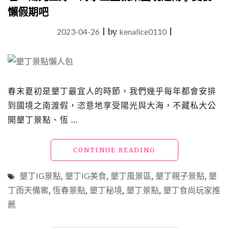
懶假期吧
2023-04-26
|
by
kenalice0110
|
春末夏初是墾丁最宜人的時節，我們幾乎每年都會安排
到國境之南渡假，恣意地享受陽光與大海，不藏私大公
開墾丁景點、恆 …
"屏
CONTINUE READING
東
景
墾丁IG景點
,
墾丁IG美食
,
墾丁風景區
,
墾丁親子景點
,
墾
點
丁雨天備案
,
恆春景點
,
墾丁秘境
,
墾丁景點
,
墾丁食尚玩家推
推
薦
薦
~
精