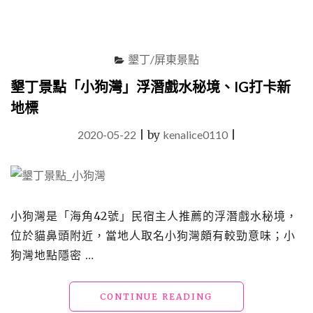
與
海
濱
公
墾丁/屏東景點
園
秘
墾丁景點「小狗灣」浮潛戲水秘境、IG打卡新
境
地標
沙
灘
2020-05-22
|
by
kenalice0110
|
探
索"
小狗灣是「海角42號」民宿主人推薦的浮潛戲水秘境，
位於貓鼻頭附近，當地人取名小狗灣頗有較勁意味；小
狗灣地點隱密 …
"墾
CONTINUE READING
丁