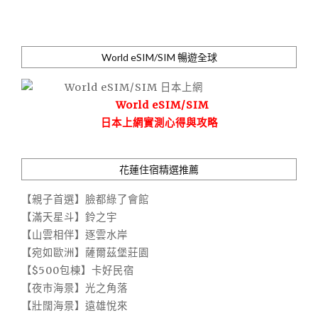
World eSIM/SIM 暢遊全球
World eSIM/SIM
日本上網實測心得與攻略
花蓮住宿精選推薦
【親子首選】臉都綠了會館
【滿天星斗】鈴之宇
【山雲相伴】逐雲水岸
【宛如歐洲】薩爾茲堡莊園
【$500包棟】卡好民宿
【夜市海景】光之角落
【壯闊海景】遠雄悅來