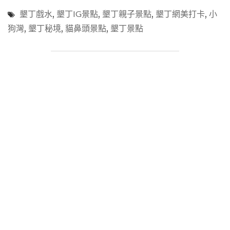
景
墾丁戲水
,
墾丁IG景點
,
墾丁親子景點
,
墾丁網美打卡
,
小
點
狗灣
,
墾丁秘境
,
貓鼻頭景點
,
墾丁景點
「小
狗
灣」
浮
潛
戲
水
秘
境、
IG
打
卡
新
地
標"