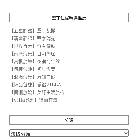
墾丁住宿精選推薦
【五星評鑑】墾丁凱撒
【清幽靜謐】華泰瑞苑
【世界百大】恆春灣臥
【南灣海景】日和灣居
【寓教於樂】夜宿海生館
【包棟泳池】初見恆美
【浪滿海景】嵐翎白砂
【精品包棟】覓謐VILLA
【慵懶放鬆】美好生活旅宿
【Villa泳池】後面有灣
分類
分