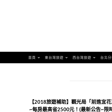
Skip
to
content
首頁
東台灣旅遊
西台灣旅遊
台北分
【2018旅遊補助】觀光局「前進宜
~每房最高省2500元！(最新公告~限