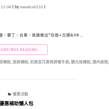
-11-04
|
by
kenalice0110
|
蘭、花蓮、墾丁、台東、高雄推出”住宿+交通&#8 …
"【2018
CONTINUE READING
旅
遊
宿補助
,
旅遊補助
,
前進宜花東高屏暖冬遊
,
觀光局補助
,
國內旅遊
補
助】
觀
光
局
「前
優惠活動
進
宜
宿優惠補助懶人包
花