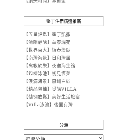
【網美時尚】派對蜜
墾丁住宿精選推薦
【五星評鑑】墾丁凱撒
【清幽靜謐】華泰瑞苑
【世界百大】恆春灣臥
【南灣海景】日和灣居
【寓教於樂】夜宿海生館
【包棟泳池】初見恆美
【浪滿海景】嵐翎白砂
【精品包棟】覓謐VILLA
【慵懶放鬆】美好生活旅宿
【Villa泳池】後面有灣
分類
分