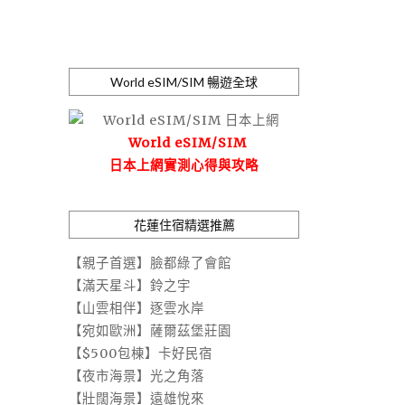
World eSIM/SIM 暢遊全球
World eSIM/SIM
日本上網實測心得與攻略
花蓮住宿精選推薦
【親子首選】臉都綠了會館
【滿天星斗】鈴之宇
【山雲相伴】逐雲水岸
【宛如歐洲】薩爾茲堡莊園
【$500包棟】卡好民宿
【夜市海景】光之角落
【壯闊海景】遠雄悅來