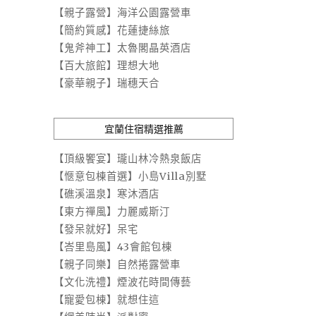
【親子露營】海洋公園露營車
【簡約質感】花蓮捷絲旅
【鬼斧神工】太魯閣晶英酒店
【百大旅館】理想大地
【豪華親子】瑞穗天合
宜蘭住宿精選推薦
【頂級饗宴】瓏山林冷熱泉飯店
【愜意包棟首選】小島Villa別墅
【礁溪溫泉】寒沐酒店
【東方禪風】力麗威斯汀
【發呆就好】呆宅
【峇里島風】43會館包棟
【親子同樂】自然捲露營車
【文化洗禮】煙波花時間傳藝
【寵愛包棟】就想住這