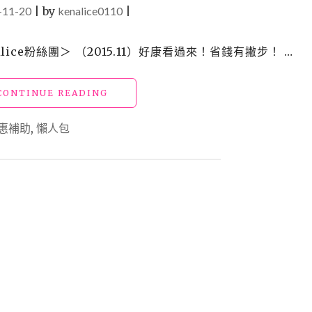
東
-11-20
|
by
kenalice0110
|
高
屏
暖
ce粉絲團＞ （2015.11）好康看過來！省錢有撇步！ …
冬
遊」
補
"【好
CONTINUE READING
助
康】
辦
國
惠補助
,
懶人包
法、
內
旅
旅
宿
遊
名
_
單
交
及
通
訂
部
房
觀
攻
光
略
局
懶
住
人
宿
包
優