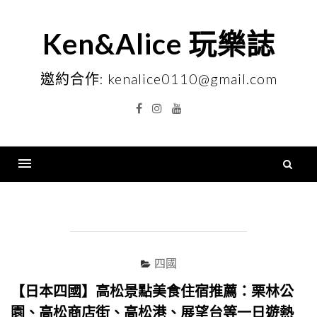
Skip
to
Ken&Alice 玩樂誌
content
邀約合作: kenalice0110@gmail.com
Facebook
Instagram
YouTube
搜
尋
Menu
關
鍵
字
四國
【日本四國】高松景點美食住宿推薦：栗林公
園、高松商店街、高松港、展望台等一日遊熱