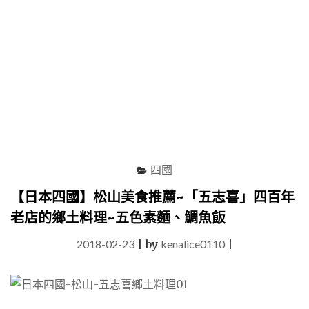
喝
玩
樂
買
滿
載
而
歸"
四國
【日本四國】松山美食推薦~「五志喜」四百年
老店的鄉土料理~五色素麵、鯛魚飯
2018-02-23
|
by
kenalice0110
|