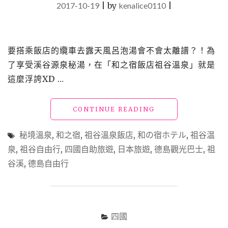
2017-10-19
|
by
kenalice0110
|
要
到
手
的
要搭乘飯店的纜車去露天風呂泡湯會不會太離譜？！為
幸
福
了享受溪谷源泉秘湯，在「和之宿飯店祖谷溫泉」就是
御
這麼浮誇XD …
守"
"日
CONTINUE READING
本
四
秘境溫泉
,
和之宿
,
祖谷溫泉飯店
,
和の宿ホテル
,
祖谷温
國
泉
,
祖谷自由行
,
四國自助旅遊
,
日本旅遊
,
德島觀光巴士
,
祖
德
谷溪
,
德島自由行
島
住
宿
推
薦
四國
「和
之