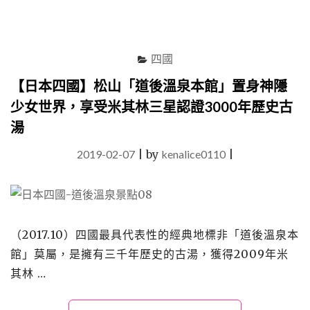
五
台
山、
竹
四國
林
寺、
【日本四國】松山「道後溫泉本館」置身神隱
高
少女世界，享受米其林三星認證3000年歷史古
知
城"
湯
2019-02-07
|
by
kenalice0110
|
（2017.10）四國最具代表性的經典地標非「道後溫泉本
館」莫屬，是擁有三千年歷史的古湯，獲得2009年米
其林 …