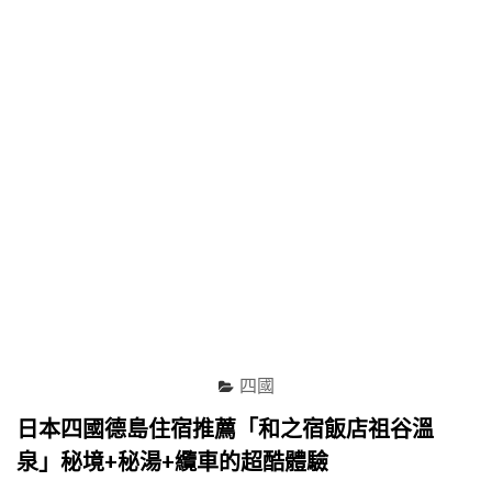
去
參
拜
一
次
的
「金
刀
比
羅
宮」，
克
服
無
盡
的
石
四國
階
地
日本四國德島住宿推薦「和之宿飯店祖谷溫
獄
泉」秘境+秘湯+纜車的超酷體驗
一
定