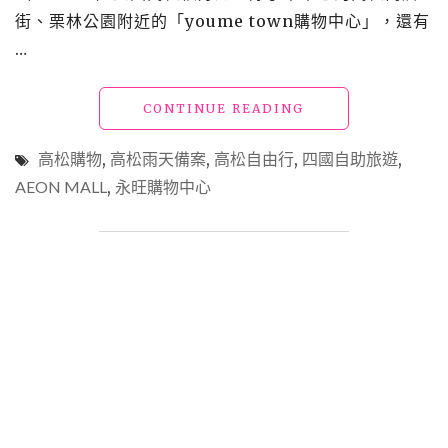
街、栗林公園附近的「youme town購物中心」，還有
米
其
…
林
三
星
"【日
CONTINUE READING
認
本
證
四
高松購物
,
高松雨天備案
,
高松自由行
,
四國自助旅遊
,
3000
國】
AEON MALL
,
永旺購物中心
年
高
歷
松
史
必
古
逛
湯"
~「AEON
MALL
永
旺
購
物
中
心」
吃