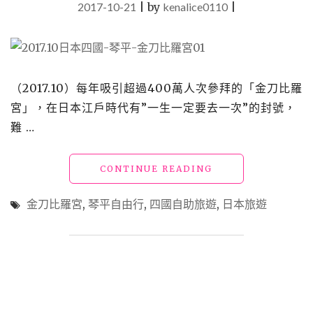
年
2017-10-21
|
by
kenalice0110
|
老
店
的
鄉
土
（2017.10）每年吸引超過400萬人次參拜的「金刀比羅
料
理
宮」，在日本江戶時代有”一生一定要去一次”的封號，
~
難 …
五
色
素
"【日
CONTINUE READING
麵、
本
鯛
四
金刀比羅宮
,
琴平自由行
,
四國自助旅遊
,
日本旅遊
魚
國】
飯"
日
本
人
一
生
要