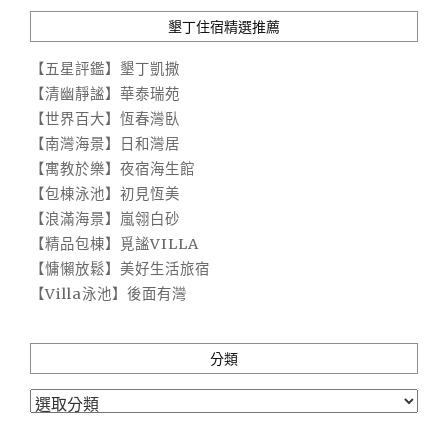
墾丁住宿精選推薦
【五星評鑑】墾丁凱撒
【清幽靜謐】華泰瑞苑
【世界百大】恆春灣臥
【南灣海景】日和灣居
【寓教於樂】夜宿海生館
【包棟泳池】初見恆美
【浪滿海景】嵐翎白砂
【精品包棟】覓謐VILLA
【慵懶放鬆】美好生活旅宿
【Villa泳池】後面有灣
分類
分
類