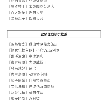
【簡約質感】花蓮捷絲旅
【鬼斧神工】太魯閣晶英酒店
【百大旅館】理想大地
【豪華親子】瑞穗天合
宜蘭住宿精選推薦
【頂級饗宴】瓏山林冷熱泉飯店
【愜意包棟首選】小島Villa別墅
【礁溪溫泉】寒沐酒店
【東方禪風】力麗威斯汀
【發呆就好】呆宅
【峇里島風】43會館包棟
【親子同樂】自然捲露營車
【文化洗禮】煙波花時間傳藝
【寵愛包棟】就想住這
【網美時尚】派對蜜