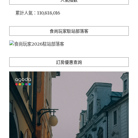
戀
人
累計人氣：
110,818,016
聖
地
｜
食尚玩家駐站部落客
米
其
林
景
點
訂房優惠查詢
｜
美
食
SHOPPING
｜
四
國
也
能
這
樣
玩!!"