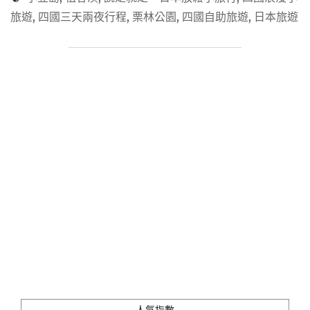
國】
享"
旅遊
,
四國三天兩夜行程
,
栗林公園
,
四國自助旅遊
,
日本旅遊
三
天
兩
夜
甜
蜜
小
旅
行，
超
豐
富
行
程
｜
秘
境
祕
湯
｜
人氣指數