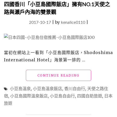
四國香川「小豆島國際飯店」擁有NO.1天使之
宿
飯
路與瀨戶內海的雙景觀
店
祖
2017-10-17
|
by
kenalice0110
|
谷
溫
泉」
秘
境
當初在網站上一看到「小豆島國際飯店，Shodoshima
+秘
International Hotel」海景第一排的 …
湯
+纜
車
"四
CONTINUE READING
的
國
超
香
酷
小豆島溫泉
,
小豆島溫泉飯店
,
香川自由行
,
天使之路住
川
體
宿
,
小豆島國際溫泉飯店
,
小豆島自由行
,
四國自助旅遊
,
日本
「小
驗"
旅遊
豆
島
國