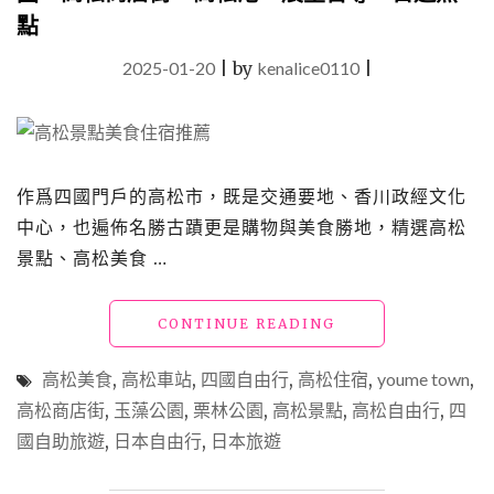
點
2025-01-20
|
by
kenalice0110
|
作爲四國門戶的高松市，既是交通要地、香川政經文化
中心，也遍佈名勝古蹟更是購物與美食勝地，精選高松
景點、高松美食 …
"【日
CONTINUE READING
本
四
高松美食
,
高松車站
,
四國自由行
,
高松住宿
,
youme town
,
國】
高松商店街
,
玉藻公園
,
栗林公園
,
高松景點
,
高松自由行
,
四
高
國自助旅遊
,
日本自由行
,
日本旅遊
松
景
點