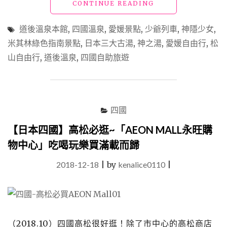
"【日
CONTINUE READING
本
四
道後溫泉本館
,
四國溫泉
,
愛媛景點
,
少爺列車
,
神隱少女
,
國】
米其林綠色指南景點
,
日本三大古湯
,
神之湯
,
愛媛自由行
,
松
松
山自由行
,
道後溫泉
,
四國自助旅遊
山
「道
後
溫
泉
四國
本
館」
【日本四國】高松必逛~「AEON MALL永旺購
置
身
物中心」吃喝玩樂買滿載而歸
神
隱
2018-12-18
|
by
kenalice0110
|
少
女
世
界，
享
（2018.10）四國高松很好逛！除了市中心的高松商店
受