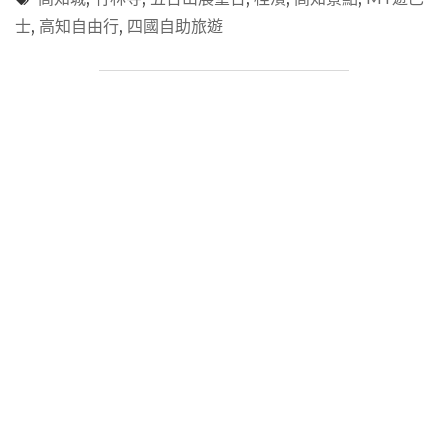
等
國】
士
,
高知自由行
,
四國自助旅遊
一
「MY
日
遊
遊
巴
熱
士」
點"
高
知
熱
門
景
點
一
日
遊
只
要
500
圓
~
桂
濱、