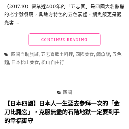
（2017.10）營業近400年的「五志喜」是四國大名鼎鼎
的老字號餐廳，具地方特色的五色素麵、鯛魚飯更是觀
光客 …
"【日
CONTINUE READING
本
四
四國自助旅遊
,
五志喜鄉土料理
,
四國美食
,
鯛魚飯
,
五色
國】
麵
,
日本松山美食
,
松山自由行
松
山
美
食
推
四國
薦
~「五
【日本四國】日本人一生要去參拜一次的「金
志
刀比羅宮」，克服無盡的石階地獄一定要到手
喜」
四
的幸福御守
百