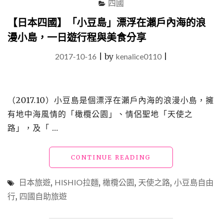
四國
【日本四國】「小豆島」漂浮在瀨戶內海的浪
漫小島，一日遊行程與美食分享
2017-10-16
|
by
kenalice0110
|
（2017.10）小豆島是個漂浮在瀨戶內海的浪漫小島，擁
有地中海風情的「橄欖公園」、情侶聖地「天使之
路」，及「 …
"【日
CONTINUE READING
本
四
日本旅遊
,
HISHIO拉麵
,
橄欖公園
,
天使之路
,
小豆島自由
國】
行
,
四國自助旅遊
「小
豆
島」