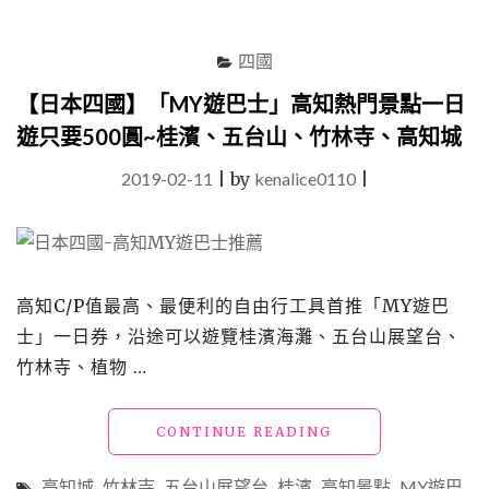
美
食
四國
住
宿
【日本四國】「MY遊巴士」高知熱門景點一日
推
薦：
遊只要500圓~桂濱、五台山、竹林寺、高知城
栗
林
2019-02-11
|
by
kenalice0110
|
公
園、
高
松
商
高知C/P值最高、最便利的自由行工具首推「MY遊巴
店
士」一日券，沿途可以遊覽桂濱海灘、五台山展望台、
街、
高
竹林寺、植物 …
松
港、
展
"【日
CONTINUE READING
望
本
台
四
高知城
,
竹林寺
,
五台山展望台
,
桂濱
,
高知景點
,
MY遊巴