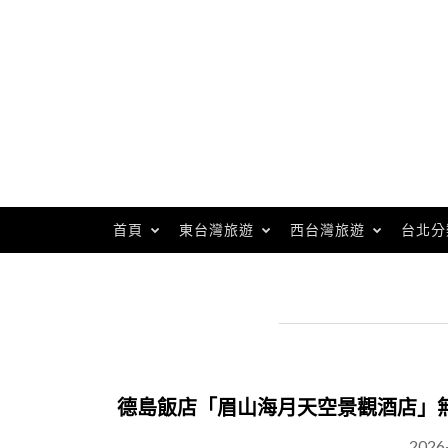
Skip
to
content
首頁
東台灣旅遊
西台灣旅遊
台北分
德島飯店「眉山海月天空景觀酒店」
2026