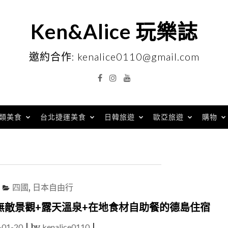
Ken&Alice 玩樂誌
邀約合作: kenalice0110@gmail.com
Facebook
Instagram
YouTube
類美食
台北捷運美食
日韓旅遊
歐亞旅遊
購物
四國
,
日本自由行
無敵景觀+露天溫泉+在地食材自助餐的德島住宿
-01-20
|
by
kenalice0110
|