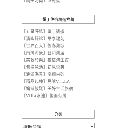
【網美時尚】派對蜜
墾丁住宿精選推薦
【五星評鑑】墾丁凱撒
【清幽靜謐】華泰瑞苑
【世界百大】恆春灣臥
【南灣海景】日和灣居
【寓教於樂】夜宿海生館
【包棟泳池】初見恆美
【浪滿海景】嵐翎白砂
【精品包棟】覓謐VILLA
【慵懶放鬆】美好生活旅宿
【Villa泳池】後面有灣
分類
分