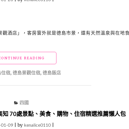
景觀酒店」，客房窗外就是德島市景，還有天然溫泉與在地
"德
CONTINUE READING
島
飯
島住宿
,
德島景觀住宿
,
德島飯店
店
「眉
山
海
月
四國
天
空
知 70處景點、美食、購物、住宿精選推薦懶人包
景
-01-09
|
by
kenalice0110
觀
|