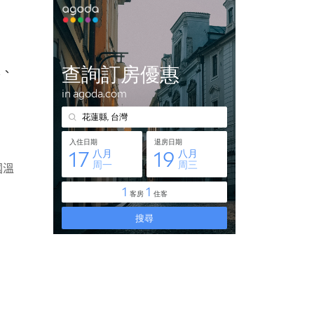
單、
國溫