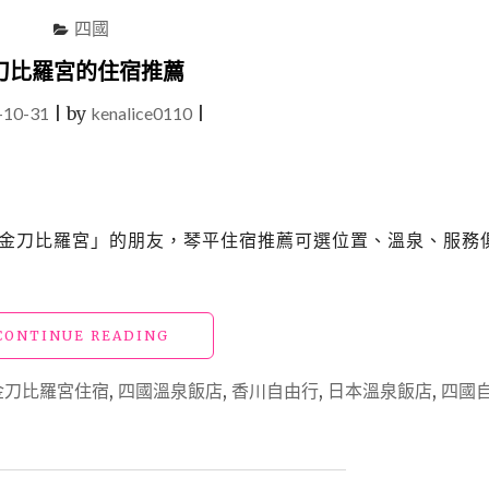
峽
四國
曼
納
刀比羅宮的住宿推薦
卡
-10-31
|
by
kenalice0110
(觀
|
光
溫
泉)
飯
店」
「金刀比羅宮」的朋友，琴平住宿推薦可選位置、溫泉、服務
探
索
祖
谷
"四
CONTINUE READING
秘
國
境
香
與
金刀比羅宮住宿
,
四國溫泉飯店
,
香川自由行
,
日本溫泉飯店
,
四國
川
遊
「琴
覽
平
船
溫
的