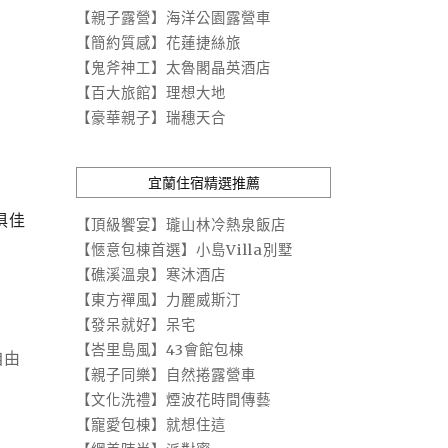
【親子露營】海洋公園露營車
【簡約質感】花蓮捷絲旅
【鬼斧神工】太魯閣晶英酒店
【百大旅館】理想大地
【豪華親子】瑞穗天合
宜蘭住宿精選推薦
俱佳
【頂級饗宴】瓏山林冷熱泉飯店
【愜意包棟首選】小島Villa別墅
【礁溪溫泉】寒沐酒店
【東方禪風】力麗威斯汀
【發呆就好】呆宅
【峇里島風】43會館包棟
自由
【親子同樂】自然捲露營車
【文化洗禮】煙波花時間傳藝
【寵愛包棟】就想住這