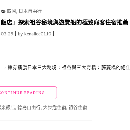
四國
,
日本自由行
)飯店」探索祖谷秘境與遊覽船的極致寵客住宿推薦
-03-29
|
by
kenalice0110
|
」，擁有插旗日本三大秘境：祖谷與三大奇橋：藤蔓橋的絕
"日
CONTINUE READING
本
德
溫泉飯店
,
德島自由行
,
大步危住宿
,
祖谷住宿
島
「大
步
危