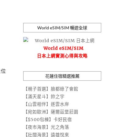
World eSIM/SIM 暢遊全球
World eSIM/SIM
日本上網實測心得與攻略
佳位
花蓮住宿精選推薦
【親子首選】臉都綠了會館
【滿天星斗】鈴之宇
【山雲相伴】逐雲水岸
【宛如歐洲】薩爾茲堡莊園
【$500包棟】卡好民宿
【夜市海景】光之角落
【壯闊海景】遠雄悅來