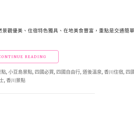
酒
店」
無
敵
景
自然景觀優美、住宿特色獨具、在地美食豐富，重點是交通簡
觀
+露
天
溫
"【四
CONTINUE READING
泉
國
+在
自
地
景點
,
小豆島景點
,
四國必買
,
四國自由行
,
道後溫泉
,
香川住宿
,
四
由
食
士
,
香川景點
行】
材
香
自
川
助
／
餐
愛
的
媛
德
／
島
德
住
島
宿"