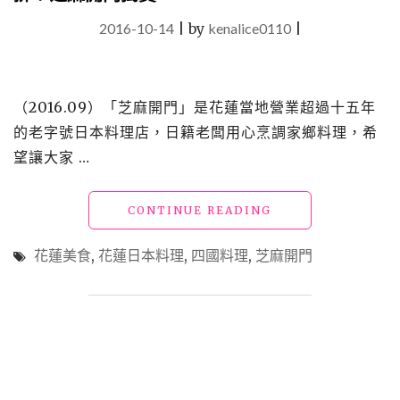
2016-10-14
|
by
kenalice0110
|
（2016.09）「芝麻開門」是花蓮當地營業超過十五年
的老字號日本料理店，日籍老闆用心烹調家鄉料理，希
望讓大家 …
"【食】
CONTINUE READING
花
蓮
花蓮美食
,
花蓮日本料理
,
四國料理
,
芝麻開門
美
食
_
有
沒
有
搞
錯！