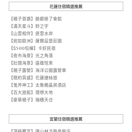
花蓮住宿精選推薦
【親子首選】臉都綠了會館
【滿天星斗】鈴之宇
【山雲相伴】逐雲水岸
【宛如歐洲】薩爾茲堡莊園
【$500包棟】卡好民宿
【夜市海景】光之角落
【壯闊海景】遠雄悅來
【親子露營】海洋公園露營車
【簡約質感】花蓮捷絲旅
【鬼斧神工】太魯閣晶英酒店
【百大旅館】理想大地
【豪華親子】瑞穗天合
宜蘭住宿精選推薦
【頂級饗宴】瓏山林冷熱泉飯店