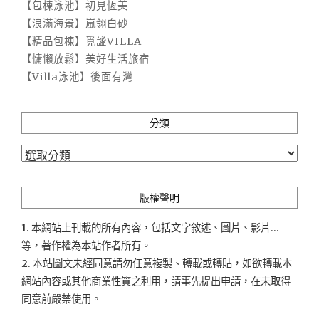
【包棟泳池】初見恆美
【浪滿海景】嵐翎白砂
【精品包棟】覓謐VILLA
【慵懶放鬆】美好生活旅宿
【Villa泳池】後面有灣
分類
分
類
版權聲明
1. 本網站上刊載的所有內容，包括文字敘述、圖片、影片...
等，著作權為本站作者所有。
2. 本站圖文未經同意請勿任意複製、轉載或轉貼，如欲轉載本
網站內容或其他商業性質之利用，請事先提出申請，在未取得
同意前嚴禁使用。