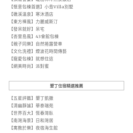
【愜意包棟首選】小島Villa別墅
【礁溪溫泉】寒沐酒店
【東方禪風】力麗威斯汀
【發呆就好】呆宅
【峇里島風】43會館包棟
【親子同樂】自然捲露營車
【文化洗禮】煙波花時間傳藝
【寵愛包棟】就想住這
【網美時尚】派對蜜
墾丁住宿精選推薦
【五星評鑑】墾丁凱撒
【清幽靜謐】華泰瑞苑
【世界百大】恆春灣臥
【南灣海景】日和灣居
【寓教於樂】夜宿海生館