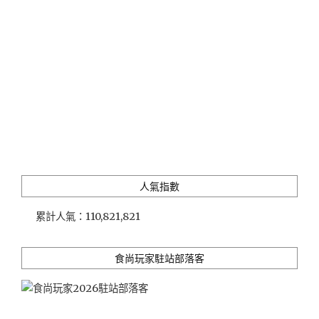
聖
代
裡
有
炸
豬
排？
芝
麻
開
門
獨
人氣指數
賣"
累計人氣：
110,821,821
食尚玩家駐站部落客