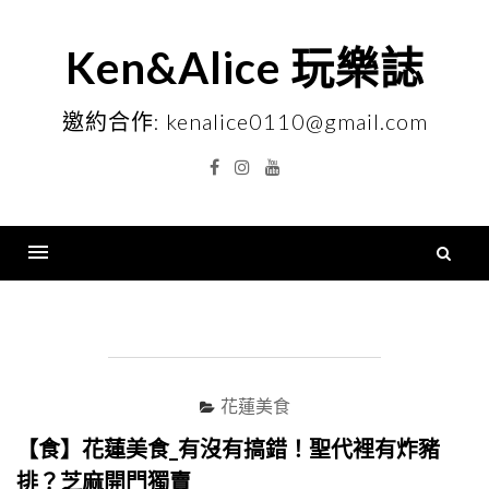
Skip
to
Ken&Alice 玩樂誌
content
邀約合作: kenalice0110@gmail.com
Facebook
Instagram
YouTube
搜
尋
Menu
關
鍵
字
花蓮美食
【食】花蓮美食_有沒有搞錯！聖代裡有炸豬
排？芝麻開門獨賣