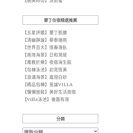
【網美時尚】派對蜜
墾丁住宿精選推薦
【五星評鑑】墾丁凱撒
【清幽靜謐】華泰瑞苑
【世界百大】恆春灣臥
【南灣海景】日和灣居
【寓教於樂】夜宿海生館
【包棟泳池】初見恆美
【浪滿海景】嵐翎白砂
【精品包棟】覓謐VILLA
【慵懶放鬆】美好生活旅宿
【Villa泳池】後面有灣
分類
分