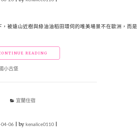
白雲下，被遠山近樹與綠油油稻田環伺的唯美場景不在歐洲，而
"【宿】
CONTINUE READING
宜
蘭
國小古堡
五
結
民
宿
28_
宜蘭住宿
法
國
小
-04-06
|
by
kenalice0110
古
|
堡"