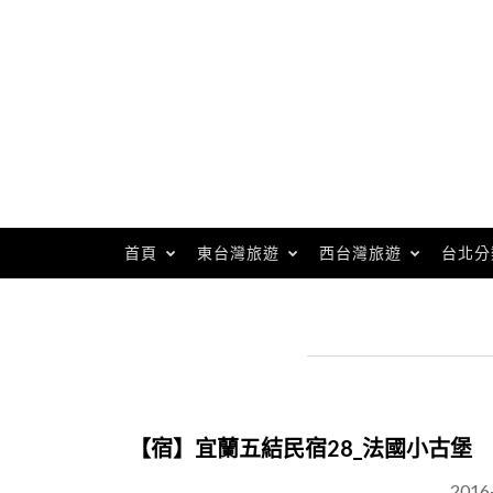
Skip
to
content
首頁
東台灣旅遊
西台灣旅遊
台北分
【宿】宜蘭五結民宿28_法國小古堡
2016