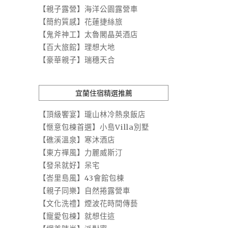
【親子露營】海洋公園露營車
【簡約質感】花蓮捷絲旅
【鬼斧神工】太魯閣晶英酒店
【百大旅館】理想大地
【豪華親子】瑞穗天合
宜蘭住宿精選推薦
【頂級饗宴】瓏山林冷熱泉飯店
【愜意包棟首選】小島Villa別墅
【礁溪溫泉】寒沐酒店
【東方禪風】力麗威斯汀
【發呆就好】呆宅
【峇里島風】43會館包棟
【親子同樂】自然捲露營車
【文化洗禮】煙波花時間傳藝
【寵愛包棟】就想住這