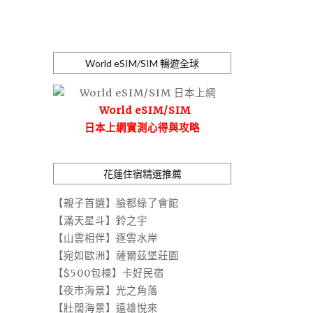
World eSIM/SIM 暢遊全球
World eSIM/SIM
日本上網實測心得與攻略
花蓮住宿精選推薦
【親子首選】臉都綠了會館
【滿天星斗】鈴之宇
【山雲相伴】逐雲水岸
【宛如歐洲】薩爾茲堡莊園
【$500包棟】卡好民宿
【夜市海景】光之角落
【壯闊海景】遠雄悅來