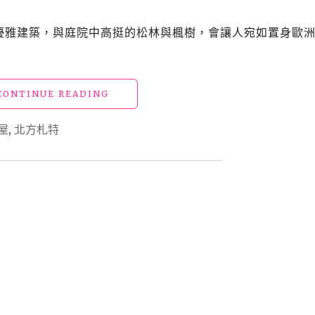
屋的優雅建築，與庭院中高挺的松林與楓樹，會讓人宛如置身歐
"【宿】
CONTINUE READING
宜
蘭
屋
,
北方札特
冬
山
民
宿
21_
北
方
札
特"