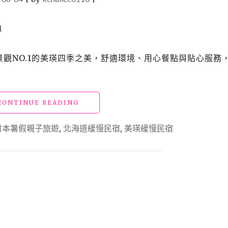
有景觀NO.1的美瑛四季之美，舒適環境、用心餐點與貼心服務
"【日
CONTINUE READING
本】
北
日本暑假親子旅遊
,
北海道緩慢民宿
,
美瑛緩慢民宿
海
道
_「緩
慢
民
宿」
擁
抱
美