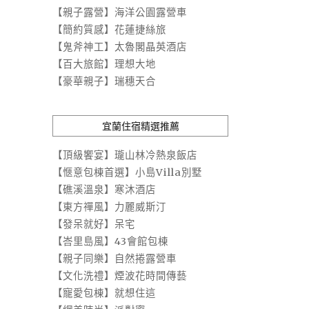
【親子露營】海洋公園露營車
【簡約質感】花蓮捷絲旅
【鬼斧神工】太魯閣晶英酒店
【百大旅館】理想大地
【豪華親子】瑞穗天合
宜蘭住宿精選推薦
【頂級饗宴】瓏山林冷熱泉飯店
【愜意包棟首選】小島Villa別墅
【礁溪溫泉】寒沐酒店
【東方禪風】力麗威斯汀
【發呆就好】呆宅
【峇里島風】43會館包棟
【親子同樂】自然捲露營車
【文化洗禮】煙波花時間傳藝
【寵愛包棟】就想住這