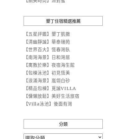
【網美時尚】派對蜜
墾丁住宿精選推薦
【五星評鑑】墾丁凱撒
【清幽靜謐】華泰瑞苑
【世界百大】恆春灣臥
【南灣海景】日和灣居
【寓教於樂】夜宿海生館
【包棟泳池】初見恆美
【浪滿海景】嵐翎白砂
【精品包棟】覓謐VILLA
【慵懶放鬆】美好生活旅宿
【Villa泳池】後面有灣
分類
分