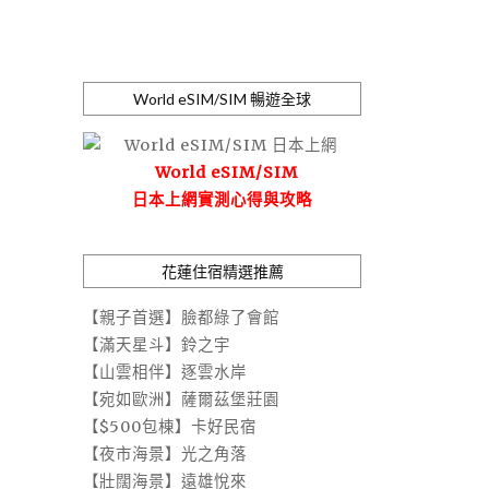
World eSIM/SIM 暢遊全球
World eSIM/SIM
日本上網實測心得與攻略
花蓮住宿精選推薦
【親子首選】臉都綠了會館
【滿天星斗】鈴之宇
【山雲相伴】逐雲水岸
【宛如歐洲】薩爾茲堡莊園
【$500包棟】卡好民宿
【夜市海景】光之角落
【壯闊海景】遠雄悅來