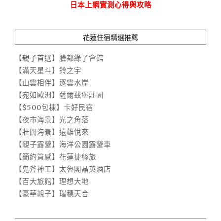
日本上網實測心得與攻略
花蓮住宿精選推薦
【親子首選】臉都綠了會館
【滿天星斗】鈴之宇
【山雲相伴】逐雲水岸
【宛如歐洲】薩爾茲堡莊園
【$500包棟】卡好民宿
【夜市海景】光之角落
【壯闊海景】遠雄悅來
【親子露營】海洋公園露營車
【簡約質感】花蓮捷絲旅
【鬼斧神工】太魯閣晶英酒店
【百大旅館】理想大地
【豪華親子】瑞穗天合