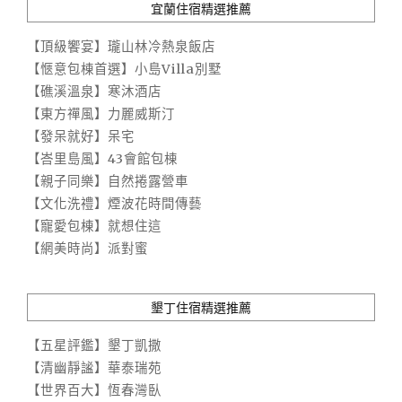
宜蘭住宿精選推薦
【頂級饗宴】瓏山林冷熱泉飯店
【愜意包棟首選】小島Villa別墅
【礁溪溫泉】寒沐酒店
【東方禪風】力麗威斯汀
【發呆就好】呆宅
【峇里島風】43會館包棟
【親子同樂】自然捲露營車
【文化洗禮】煙波花時間傳藝
【寵愛包棟】就想住這
【網美時尚】派對蜜
墾丁住宿精選推薦
【五星評鑑】墾丁凱撒
【清幽靜謐】華泰瑞苑
【世界百大】恆春灣臥