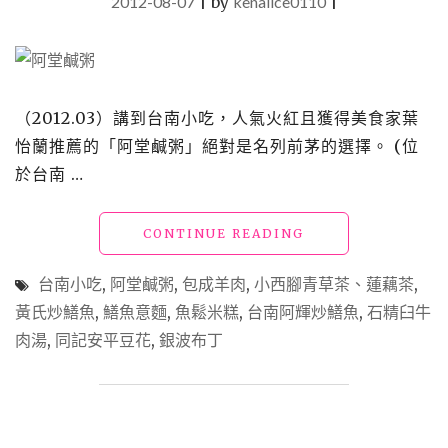
2012-08-07
|
by
kenalice0110
|
（2012.03）講到台南小吃，人氣火紅且獲得美食家葉
怡蘭推薦的「阿堂鹹粥」絕對是名列前茅的選擇。 (位
於台南 …
"【食】
CONTINUE READING
台
南
台南小吃
,
阿堂鹹粥
,
包成羊肉
,
小西腳青草茶、蓮藕茶
,
_
黃氏炒鱔魚
,
鱔魚意麵
,
魚鬆米糕
,
台南阿輝炒鱔魚
,
石精臼牛
台
肉湯
,
同記安平豆花
,
銀波布丁
南
小
吃
＆
甜
點"