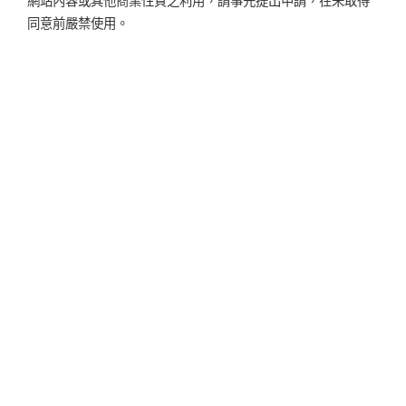
網站內容或其他商業性質之利用，請事先提出申請，在未取得
同意前嚴禁使用。