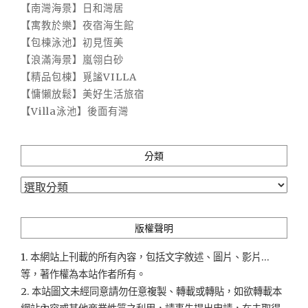
【南灣海景】日和灣居
【寓教於樂】夜宿海生館
【包棟泳池】初見恆美
【浪滿海景】嵐翎白砂
【精品包棟】覓謐VILLA
【慵懶放鬆】美好生活旅宿
【Villa泳池】後面有灣
分類
分
類
版權聲明
1. 本網站上刊載的所有內容，包括文字敘述、圖片、影片...
等，著作權為本站作者所有。
2. 本站圖文未經同意請勿任意複製、轉載或轉貼，如欲轉載本