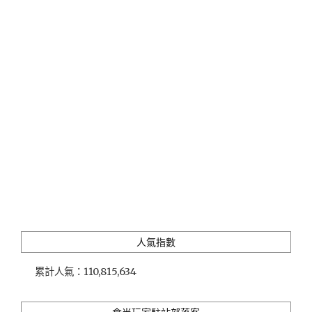
門
韓
劇
的
景
點、
購
物、
美
食、
住
宿
推
薦
(鬼
怪、
人氣指數
太
陽
累計人氣：
110,815,634
的
後
裔、