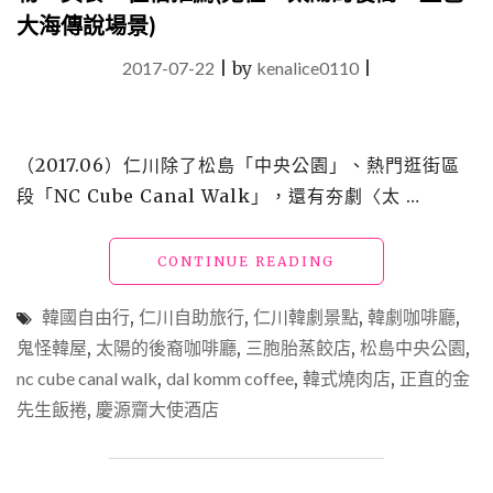
大海傳說場景)
2017-07-22
|
by
kenalice0110
|
（2017.06）仁川除了松島「中央公園」、熱門逛街區
段「NC Cube Canal Walk」，還有夯劇〈太 …
"【韓
CONTINUE READING
國】
仁
韓國自由行
,
仁川自助旅行
,
仁川韓劇景點
,
韓劇咖啡廳
,
川
鬼怪韓屋
,
太陽的後裔咖啡廳
,
三胞胎蒸餃店
,
松島中央公園
,
懶
nc cube canal walk
,
dal komm coffee
,
韓式燒肉店
人
,
正直的金
包
先生飯捲
,
慶源齎大使酒店
_
精
選
熱