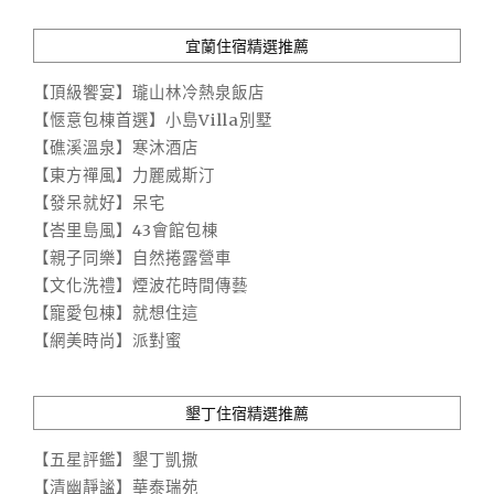
宜蘭住宿精選推薦
【頂級饗宴】瓏山林冷熱泉飯店
【愜意包棟首選】小島Villa別墅
【礁溪溫泉】寒沐酒店
【東方禪風】力麗威斯汀
【發呆就好】呆宅
【峇里島風】43會館包棟
【親子同樂】自然捲露營車
【文化洗禮】煙波花時間傳藝
【寵愛包棟】就想住這
【網美時尚】派對蜜
墾丁住宿精選推薦
【五星評鑑】墾丁凱撒
【清幽靜謐】華泰瑞苑