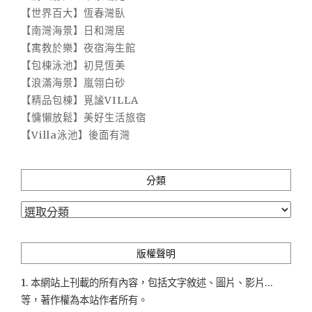
【世界百大】恆春灣臥
【南灣海景】日和灣居
【寓教於樂】夜宿海生館
【包棟泳池】初見恆美
【浪滿海景】嵐翎白砂
【精品包棟】覓謐VILLA
【慵懶放鬆】美好生活旅宿
【Villa泳池】後面有灣
分類
分
類
版權聲明
1. 本網站上刊載的所有內容，包括文字敘述、圖片、影片...
等，著作權為本站作者所有。