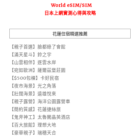
World eSIM/SIM
日本上網實測心得與攻略
花蓮住宿精選推薦
【親子首選】臉都綠了會館
【滿天星斗】鈴之宇
【山雲相伴】逐雲水岸
【宛如歐洲】薩爾茲堡莊園
【$500包棟】卡好民宿
【夜市海景】光之角落
【壯闊海景】遠雄悅來
【親子露營】海洋公園露營車
【簡約質感】花蓮捷絲旅
【鬼斧神工】太魯閣晶英酒店
【百大旅館】理想大地
【豪華親子】瑞穗天合