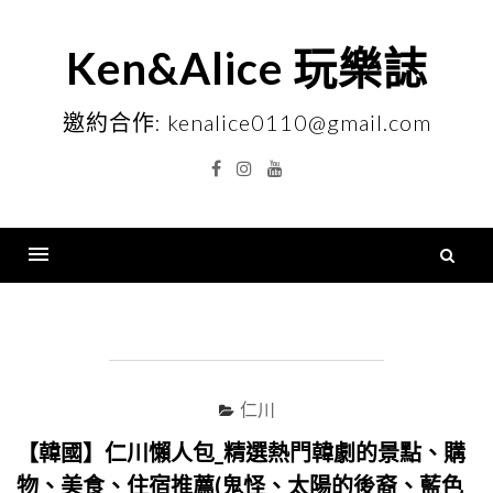
Skip
to
Ken&Alice 玩樂誌
content
邀約合作: kenalice0110@gmail.com
Facebook
Instagram
YouTube
搜
尋
Menu
關
鍵
字
仁川
【韓國】仁川懶人包_精選熱門韓劇的景點、購
物、美食、住宿推薦(鬼怪、太陽的後裔、藍色