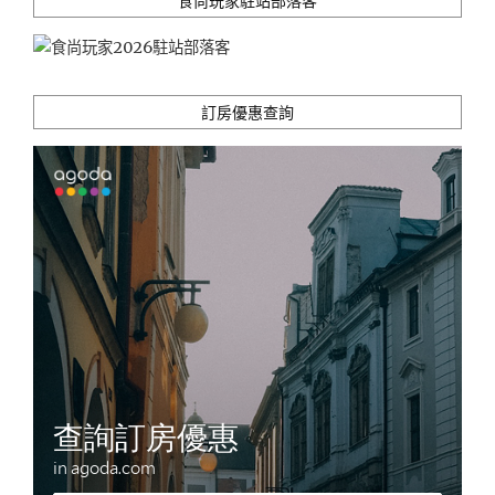
食尚玩家駐站部落客
藍
色
大
海
傳
訂房優惠查詢
說
場
景)"