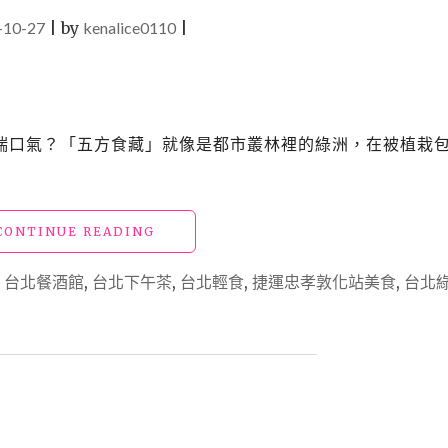
-10-27
|
by
kenalice0110
|
喘口氣？「五方食藏」就像是都市叢林裡的綠洲，在被植栽
"台
CONTINUE READING
北
東
,
台北餐酒館
,
台北下午茶
,
台北輕食
,
捷運忠孝敦化站美食
,
台北
區
美
食
「五
方
食
藏」
嚴