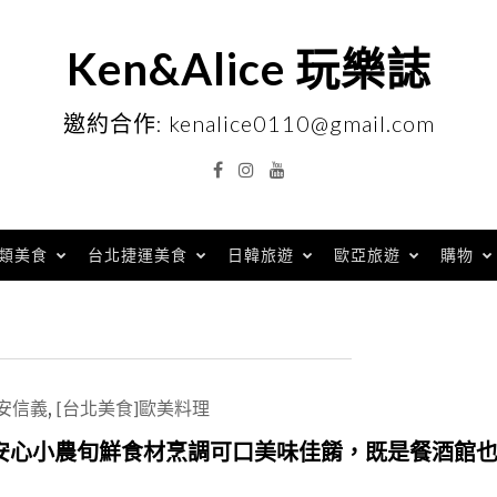
Ken&Alice 玩樂誌
邀約合作: kenalice0110@gmail.com
Facebook
Instagram
YouTube
類美食
台北捷運美食
日韓旅遊
歐亞旅遊
購物
安信義
,
[台北美食]歐美料理
安心小農旬鮮食材烹調可口美味佳餚，既是餐酒館