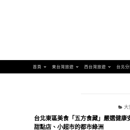
Skip
to
content
首頁
東台灣旅遊
西台灣旅遊
台北分
大
台北東區美食「五方食藏」嚴選健康
甜點店、小超市的都市綠洲