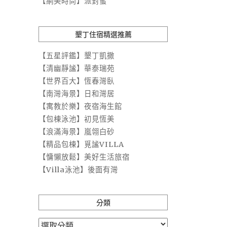
【網美時尚】派對蜜
墾丁住宿精選推薦
【五星評鑑】墾丁凱撒
【清幽靜謐】華泰瑞苑
【世界百大】恆春灣臥
【南灣海景】日和灣居
【寓教於樂】夜宿海生館
【包棟泳池】初見恆美
【浪滿海景】嵐翎白砂
【精品包棟】覓謐VILLA
【慵懶放鬆】美好生活旅宿
【Villa泳池】後面有灣
分類
分