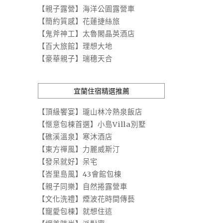
【親子露營】海洋公園露營車
【簡約質感】花蓮捷絲旅
【鬼斧神工】太魯閣晶英酒店
【百大旅館】理想大地
【豪華親子】瑞穗天合
宜蘭住宿精選推薦
【頂級饗宴】瓏山林冷熱泉飯店
【愜意包棟首選】小島Villa別墅
【礁溪溫泉】寒沐酒店
【東方禪風】力麗威斯汀
【發呆就好】呆宅
【峇里島風】43會館包棟
【親子同樂】自然捲露營車
【文化洗禮】煙波花時間傳藝
【寵愛包棟】就想住這