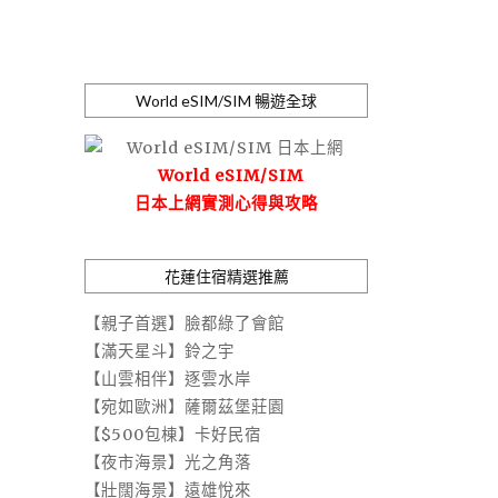
World eSIM/SIM 暢遊全球
World eSIM/SIM
日本上網實測心得與攻略
花蓮住宿精選推薦
【親子首選】臉都綠了會館
【滿天星斗】鈴之宇
【山雲相伴】逐雲水岸
【宛如歐洲】薩爾茲堡莊園
【$500包棟】卡好民宿
【夜市海景】光之角落
【壯闊海景】遠雄悅來