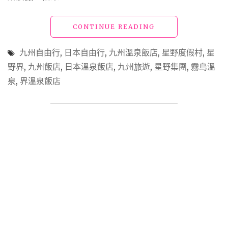
泉、
遊
戲
"日
CONTINUE READING
設
本
施
九
九州自由行
,
日本自由行
,
九州溫泉飯店
,
星野度假村
,
星
與
州
野界
,
九州飯店
,
日本溫泉飯店
,
九州旅遊
,
星野集團
,
霧島溫
豐
「界
盛
泉
,
界溫泉飯店
霧
餐
島」
點"
房
內
擁
抱
壯
麗
絕
景、
搭
飯
店
電