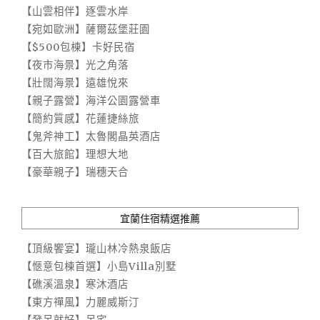
【山雲相伴】逐雲水岸
【宛如歐洲】薩爾茲堡莊園
【$500包棟】卡好民宿
【夜市海景】光之角落
【壯闊海景】遠雄悅來
【親子露營】海洋公園露營車
【簡約質感】花蓮捷絲旅
【鬼斧神工】太魯閣晶英酒店
【百大旅館】理想大地
【豪華親子】瑞穗天合
宜蘭住宿精選推薦
【頂級饗宴】瓏山林冷熱泉飯店
【愜意包棟首選】小島Villa別墅
【礁溪溫泉】寒沐酒店
【東方禪風】力麗威斯汀