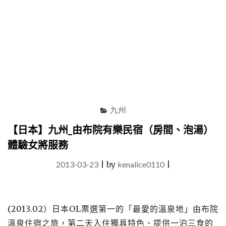
車
泡
溫
泉
及
享
用
精
緻
在
地
九州
料
【日本】九州_由布院有樂民宿（房間、泡湯）
理，
難
體驗女將服務
忘
這
2013-03-23
|
by
kenalice0110
|
遺
世
獨
立
(2013.02）日本OL票選第一的「最愛的溫泉地」由布院
的
溫泉住宿之旅，第二天入住獨具特色、提供一泊三食的
美