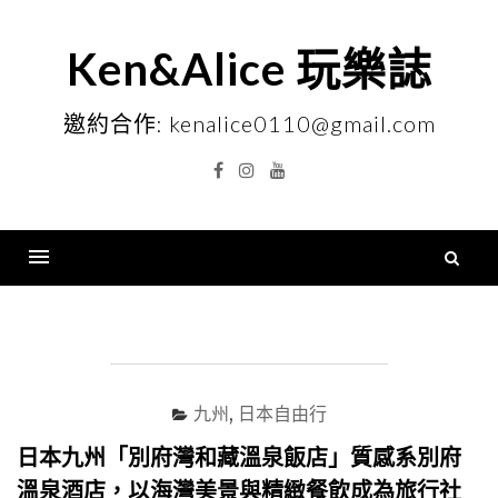
Skip
to
Ken&Alice 玩樂誌
content
邀約合作: kenalice0110@gmail.com
Facebook
Instagram
YouTube
搜
尋
Menu
關
鍵
字
九州
,
日本自由行
日本九州「別府灣和藏溫泉飯店」質感系別府
溫泉酒店，以海灣美景與精緻餐飲成為旅行社