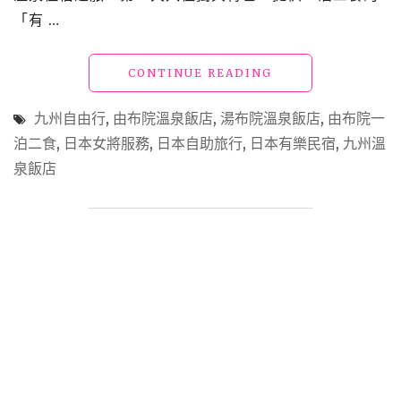
好"
「有 …
"【日
CONTINUE READING
本】
九
九州自由行
,
由布院溫泉飯店
,
湯布院溫泉飯店
,
由布院一
州
泊二食
,
日本女將服務
,
日本自助旅行
,
日本有樂民宿
,
九州溫
_
泉飯店
由
布
院
有
樂
民
宿
（房
間、
泡
湯）
體
驗