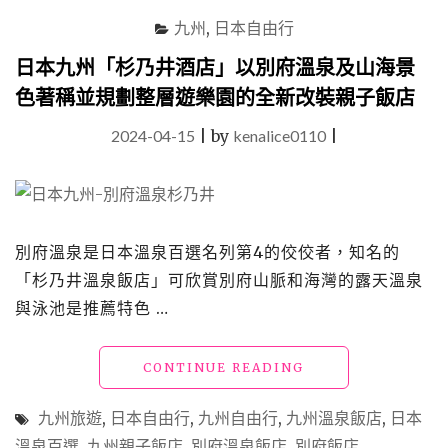
藏
九州
,
日本自由行
溫
泉
日本九州「杉乃井酒店」以別府溫泉及山海景
飯
色著稱並規劃整層遊樂園的全新改裝親子飯店
店」
質
2024-04-15
|
by
kenalice0110
|
感
系
別
府
溫
泉
別府溫泉是日本溫泉百選名列第4的佼佼者，知名的
酒
「杉乃井溫泉飯店」可欣賞別府山脈和海灣的露天溫泉
店，
與泳池是推薦特色 …
以
海
灣
"日
CONTINUE READING
美
本
景
九
與
九州旅遊
,
日本自由行
,
九州自由行
,
九州溫泉飯店
,
日本
州
精
溫泉百選
,
九州親子飯店
,
別府溫泉飯店
,
別府飯店