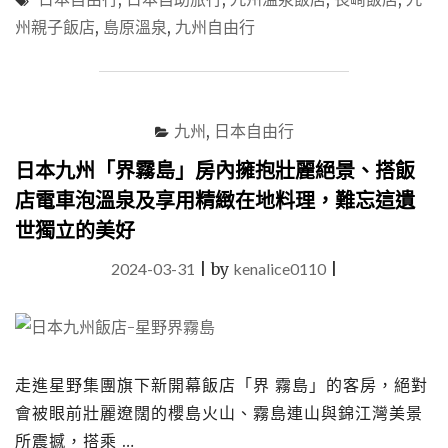
州
州親子飯店
,
島原溫泉
,
九州自由行
「南
風
樓」
在
百
九州
,
日本自由行
年
歷
日本九州「界霧島」房內擁抱壯麗絕景、搭飯
史
店電車泡溫泉及享用精緻在地料理，難忘這遺
改
裝
世獨立的美好
的
親
2024-03-31
|
by
kenalice0110
|
子
飯
店，
樂
享
走進星野集團旗下新開幕飯店「界 霧島」的客房，絕對
島
原
會被眼前壯麗遼闊的櫻島火山、霧島連山與錦江灣美景
溫
所震撼，搭乘 …