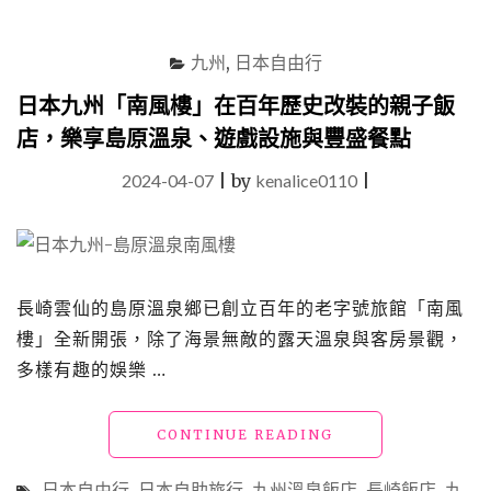
遊
樂
九州
,
日本自由行
園
的
日本九州「南風樓」在百年歷史改裝的親子飯
全
店，樂享島原溫泉、遊戲設施與豐盛餐點
新
改
2024-04-07
|
by
kenalice0110
|
裝
親
子
飯
店"
長崎雲仙的島原溫泉鄉已創立百年的老字號旅館「南風
樓」全新開張，除了海景無敵的露天溫泉與客房景觀，
多樣有趣的娛樂 …
"日
CONTINUE READING
本
九
日本自由行
,
日本自助旅行
,
九州溫泉飯店
,
長崎飯店
,
九