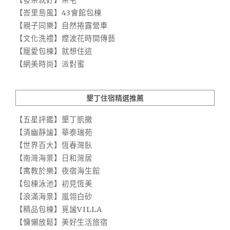
【發呆就好】呆宅
【峇里島風】43會館包棟
【親子同樂】自然捲露營車
【文化洗禮】煙波花時間傳藝
【寵愛包棟】就想住這
【網美時尚】派對蜜
墾丁住宿精選推薦
【五星評鑑】墾丁凱撒
【清幽靜謐】華泰瑞苑
【世界百大】恆春灣臥
【南灣海景】日和灣居
【寓教於樂】夜宿海生館
【包棟泳池】初見恆美
【浪滿海景】嵐翎白砂
【精品包棟】覓謐VILLA
【慵懶放鬆】美好生活旅宿