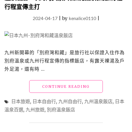
行程宣傳主打
2024-04-17
|
by
kenalice0110
|
九州新開幕的「別府灣和藏」是旅行社以保證入住作為
別府溫泉或九州行程宣傳的指標飯店，有露天裸湯及戶
外足湯，還有時 …
"日
CONTINUE READING
本
九
日本旅遊
,
日本自由行
,
九州自由行
,
九州溫泉飯店
,
日本
州
溫泉百選
,
九州旅遊
,
別府溫泉飯店
「別
府
灣
和