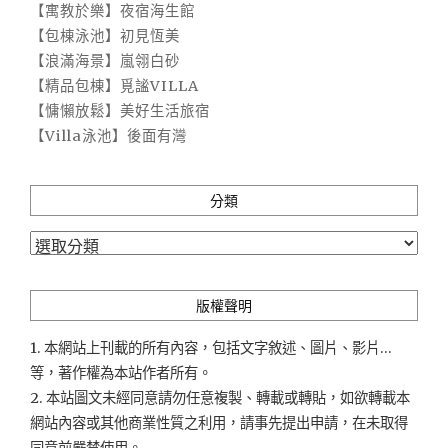
【寓教於樂】夜宿海生館
【包棟泳池】初見恆美
【浪滿海景】嵐翎白砂
【精品包棟】覓謐VILLA
【慵懶放鬆】美好生活旅宿
【Villa泳池】後面有灣
分類
分
類
版權聲明
1. 本網站上刊載的所有內容，包括文字敘述、圖片、影片...
等，著作權為本站作者所有。
2. 本站圖文未經同意請勿任意複製、轉載或轉貼，如欲轉載本
網站內容或其他商業性質之利用，請事先提出申請，在未取得