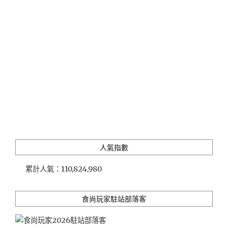
長
岡、
修
善
寺
等
人
氣
景
點
推
薦"
人氣指數
累計人氣：
110,824,980
食尚玩家駐站部落客