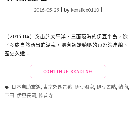
2016-05-29
|
by
kenalice0110
|
（2016.04）突出於太平洋、三面環海的伊豆半島，除
了多處自然湧出的溫泉，還有蜿蜒崎嶇的東部海岸線、
歷史久遠 …
"【日
CONTINUE READING
本】
伊
日本自助旅遊
,
東京郊區景點
,
伊豆溫泉
,
伊豆景點
,
熱海
,
豆
下田
,
伊豆長岡
,
修善寺
_
熱
海、
下
田、
伊
豆