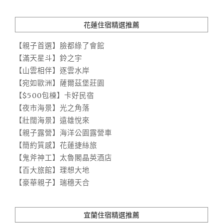
花蓮住宿精選推薦
【親子首選】臉都綠了會館
【滿天星斗】鈴之宇
【山雲相伴】逐雲水岸
【宛如歐洲】薩爾茲堡莊園
【$500包棟】卡好民宿
【夜市海景】光之角落
【壯闊海景】遠雄悅來
【親子露營】海洋公園露營車
【簡約質感】花蓮捷絲旅
【鬼斧神工】太魯閣晶英酒店
【百大旅館】理想大地
【豪華親子】瑞穗天合
宜蘭住宿精選推薦