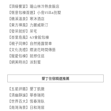
【頂級饗宴】瓏山林冷熱泉飯店
【愜意包棟首選】小島Villa別墅
【礁溪溫泉】寒沐酒店
【東方禪風】力麗威斯汀
【發呆就好】呆宅
【峇里島風】43會館包棟
【親子同樂】自然捲露營車
【文化洗禮】煙波花時間傳藝
【寵愛包棟】就想住這
【網美時尚】派對蜜
墾丁住宿精選推薦
【五星評鑑】墾丁凱撒
【清幽靜謐】華泰瑞苑
【世界百大】恆春灣臥
【南灣海景】日和灣居