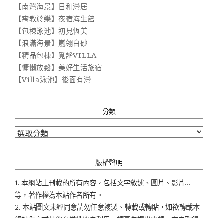
【南灣海景】日和灣居
【寓教於樂】夜宿海生館
【包棟泳池】初見恆美
【浪滿海景】嵐翎白砂
【精品包棟】覓謐VILLA
【慵懶放鬆】美好生活旅宿
【Villa泳池】後面有灣
分類
分
類
版權聲明
1. 本網站上刊載的所有內容，包括文字敘述、圖片、影片...
等，著作權為本站作者所有。
2. 本站圖文未經同意請勿任意複製、轉載或轉貼，如欲轉載本