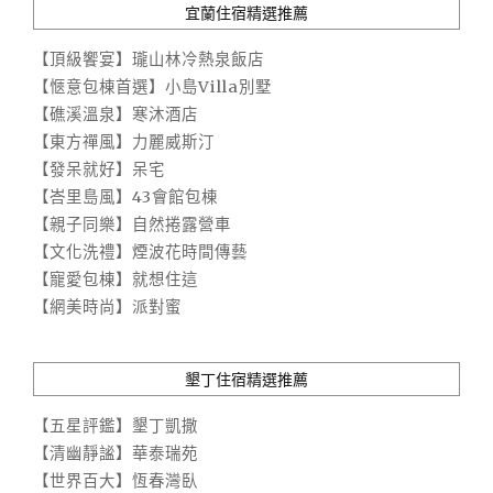
宜蘭住宿精選推薦
【頂級饗宴】瓏山林冷熱泉飯店
【愜意包棟首選】小島Villa別墅
【礁溪溫泉】寒沐酒店
【東方禪風】力麗威斯汀
【發呆就好】呆宅
【峇里島風】43會館包棟
【親子同樂】自然捲露營車
【文化洗禮】煙波花時間傳藝
【寵愛包棟】就想住這
【網美時尚】派對蜜
墾丁住宿精選推薦
【五星評鑑】墾丁凱撒
【清幽靜謐】華泰瑞苑
【世界百大】恆春灣臥