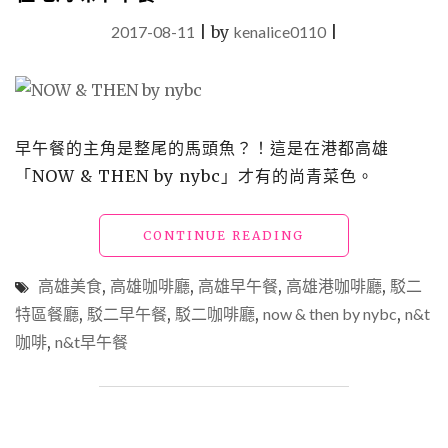
2017-08-11
|
by
kenalice0110
|
早午餐的主角是整尾的馬頭魚？！這是在港都高雄
「NOW & THEN by nybc」才有的尚青菜色。
"高
CONTINUE READING
雄
美
高雄美食
,
高雄咖啡廳
,
高雄早午餐
,
高雄港咖啡廳
,
駁二
食
特區餐廳
,
駁二早午餐
,
駁二咖啡廳
,
now & then by nybc
,
n&t
「NOW
咖啡
,
n&t早午餐
&
THEN
BY
NYBC」
駁
二