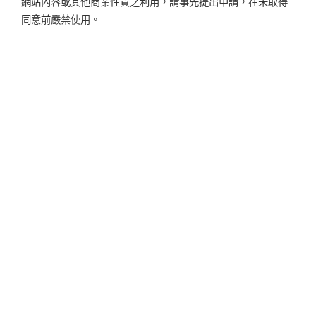
網站內容或其他商業性質之利用，請事先提出申請，在未取得
同意前嚴禁使用。