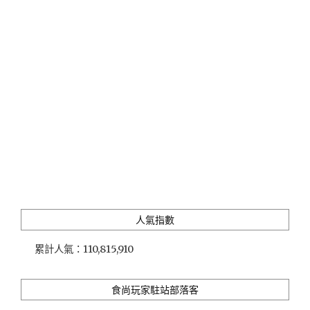
特
區
在
地
海
味
早
午
餐"
人氣指數
累計人氣：
110,815,910
食尚玩家駐站部落客