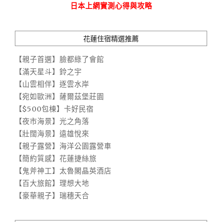
日本上網實測心得與攻略
花蓮住宿精選推薦
【親子首選】臉都綠了會館
【滿天星斗】鈴之宇
【山雲相伴】逐雲水岸
【宛如歐洲】薩爾茲堡莊園
【$500包棟】卡好民宿
【夜市海景】光之角落
【壯闊海景】遠雄悅來
【親子露營】海洋公園露營車
【簡約質感】花蓮捷絲旅
【鬼斧神工】太魯閣晶英酒店
【百大旅館】理想大地
【豪華親子】瑞穗天合