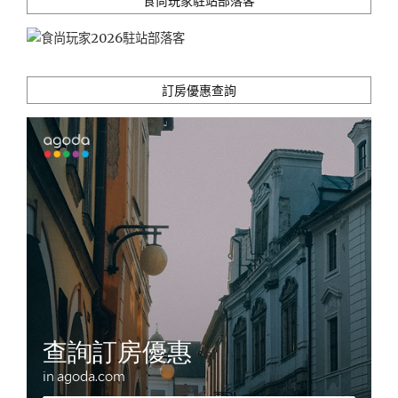
食尚玩家駐站部落客
大
眾
運
輸
工
訂房優惠查詢
具
高
雄
兩
日
遊
懶
人
包"