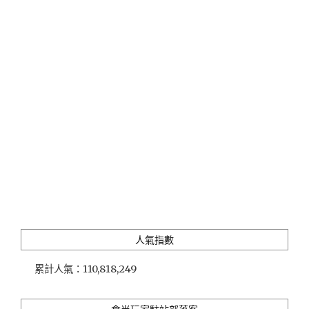
醬
玩
高
雄，
不
開
車
輕
鬆
玩
遍
20
個
熱
門
高
人氣指數
雄
景
累計人氣：
110,818,249
點，
搭
乘