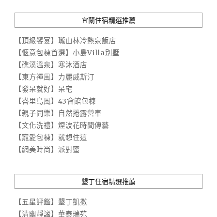
宜蘭住宿精選推薦
【頂級饗宴】瓏山林冷熱泉飯店
【愜意包棟首選】小島Villa別墅
【礁溪溫泉】寒沐酒店
【東方禪風】力麗威斯汀
【發呆就好】呆宅
【峇里島風】43會館包棟
【親子同樂】自然捲露營車
【文化洗禮】煙波花時間傳藝
【寵愛包棟】就想住這
【網美時尚】派對蜜
墾丁住宿精選推薦
【五星評鑑】墾丁凱撒
【清幽靜謐】華泰瑞苑