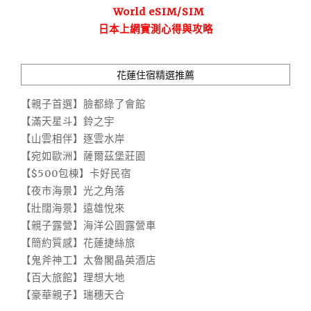
World eSIM/SIM
日本上網實測心得與攻略
花蓮住宿精選推薦
【親子首選】臉都綠了會館
【滿天星斗】鈴之宇
【山雲相伴】逐雲水岸
【宛如歐洲】薩爾茲堡莊園
【$500包棟】卡好民宿
【夜市海景】光之角落
【壯闊海景】遠雄悅來
【親子露營】海洋公園露營車
【簡約質感】花蓮捷絲旅
【鬼斧神工】太魯閣晶英酒店
【百大旅館】理想大地
【豪華親子】瑞穗天合