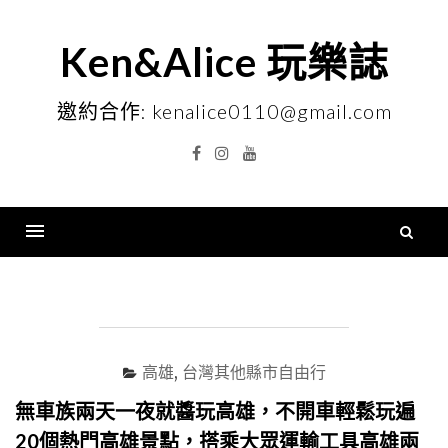
Skip
to
Ken&Alice 玩樂誌
content
邀約合作: kenalice0110@gmail.com
Facebook
Instagram
YouTube
搜
尋
Menu
關
鍵
字
高雄
,
台灣其他縣市自由行
無車族兩天一夜就醬玩高雄，不開車輕鬆玩遍
20個熱門高雄景點，搭乘大眾運輸工具高雄兩