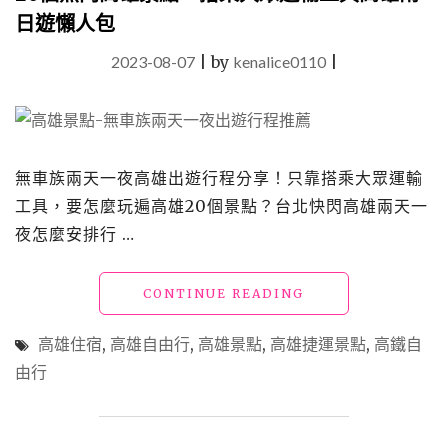
日遊懶人包
2023-08-07
|
by
kenalice0110
|
無車族兩天一夜高雄出遊行程分享！只靠搭乘大眾運輸
工具，要怎麼玩遍高雄20個景點？台北快閃高雄兩天一
夜怎麼安排行 …
"無
CONTINUE READING
車
族
高雄住宿
,
高雄自由行
,
高雄景點
,
高雄捷運景點
,
高鐵自
兩
由行
天
一
夜
就