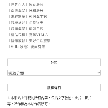
【世界百大】恆春灣臥
【南灣海景】日和灣居
【寓教於樂】夜宿海生館
【包棟泳池】初見恆美
【浪滿海景】嵐翎白砂
【精品包棟】覓謐VILLA
【慵懶放鬆】美好生活旅宿
【Villa泳池】後面有灣
分類
分
類
版權聲明
1. 本網站上刊載的所有內容，包括文字敘述、圖片、影片...
等，著作權為本站作者所有。