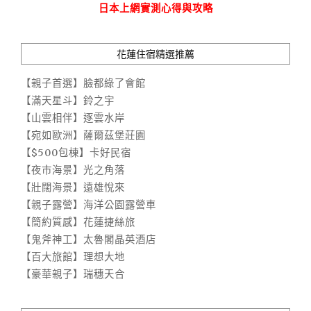
日本上網實測心得與攻略
花蓮住宿精選推薦
【親子首選】臉都綠了會館
【滿天星斗】鈴之宇
【山雲相伴】逐雲水岸
【宛如歐洲】薩爾茲堡莊園
【$500包棟】卡好民宿
【夜市海景】光之角落
【壯闊海景】遠雄悅來
【親子露營】海洋公園露營車
【簡約質感】花蓮捷絲旅
【鬼斧神工】太魯閣晶英酒店
【百大旅館】理想大地
【豪華親子】瑞穗天合