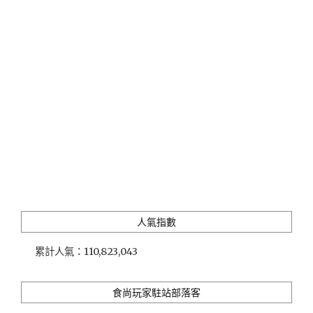
店」
高
松
車
站
附
近
的
寬
敞
住
宿
選
擇"
人氣指數
累計人氣：
110,823,043
食尚玩家駐站部落客