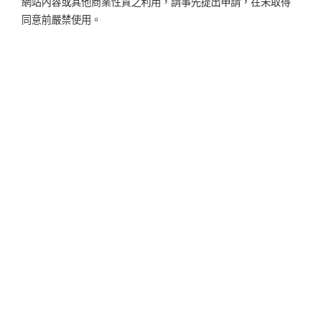
網站內容或其他商業性質之利用，請事先提出申請，在未取得
同意前嚴禁使用。