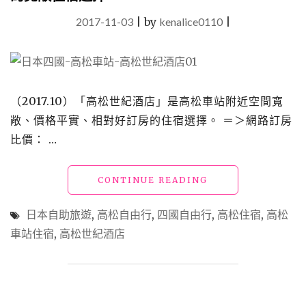
2017-11-03
|
by
kenalice0110
|
（2017.10）「高松世紀酒店」是高松車站附近空間寬
敞、價格平實、相對好訂房的住宿選擇。 ＝＞網路訂房
比價： …
"【日
CONTINUE READING
本
四
日本自助旅遊
,
高松自由行
,
四國自由行
,
高松住宿
,
高松
國】
車站住宿
,
高松世紀酒店
「高
松
世
紀
酒