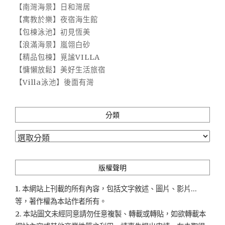
【南灣海景】日和灣居
【寓教於樂】夜宿海生館
【包棟泳池】初見恆美
【浪滿海景】嵐翎白砂
【精品包棟】覓謐VILLA
【慵懶放鬆】美好生活旅宿
【Villa泳池】後面有灣
分類
分
類
版權聲明
1. 本網站上刊載的所有內容，包括文字敘述、圖片、影片...
等，著作權為本站作者所有。
2. 本站圖文未經同意請勿任意複製、轉載或轉貼，如欲轉載本