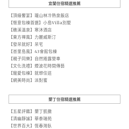
宜蘭住宿精選推薦
【頂級饗宴】瓏山林冷熱泉飯店
【愜意包棟首選】小島Villa別墅
【礁溪溫泉】寒沐酒店
【東方禪風】力麗威斯汀
【發呆就好】呆宅
【峇里島風】43會館包棟
【親子同樂】自然捲露營車
【文化洗禮】煙波花時間傳藝
【寵愛包棟】就想住這
【網美時尚】派對蜜
墾丁住宿精選推薦
【五星評鑑】墾丁凱撒
【清幽靜謐】華泰瑞苑
【世界百大】恆春灣臥