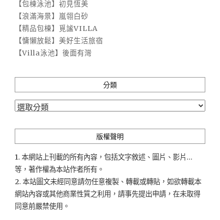
【包棟泳池】初見恆美
【浪滿海景】嵐翎白砂
【精品包棟】覓謐VILLA
【慵懶放鬆】美好生活旅宿
【Villa泳池】後面有灣
分類
分
類
版權聲明
1. 本網站上刊載的所有內容，包括文字敘述、圖片、影片...
等，著作權為本站作者所有。
2. 本站圖文未經同意請勿任意複製、轉載或轉貼，如欲轉載本
網站內容或其他商業性質之利用，請事先提出申請，在未取得
同意前嚴禁使用。