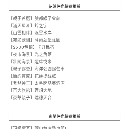
花蓮住宿精選推薦
【親子首選】臉都綠了會館
【滿天星斗】鈴之宇
【山雲相伴】逐雲水岸
【宛如歐洲】薩爾茲堡莊園
【$500包棟】卡好民宿
【夜市海景】光之角落
【壯闊海景】遠雄悅來
【親子露營】海洋公園露營車
【簡約質感】花蓮捷絲旅
【鬼斧神工】太魯閣晶英酒店
【百大旅館】理想大地
【豪華親子】瑞穗天合
宜蘭住宿精選推薦
【頂級饗宴】瓏山林冷熱泉飯店