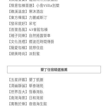
【愜意包棟首選】小島Villa別墅
【礁溪溫泉】寒沐酒店
【東方禪風】力麗威斯汀
【發呆就好】呆宅
【峇里島風】43會館包棟
【親子同樂】自然捲露營車
【文化洗禮】煙波花時間傳藝
【寵愛包棟】就想住這
【網美時尚】派對蜜
墾丁住宿精選推薦
【五星評鑑】墾丁凱撒
【清幽靜謐】華泰瑞苑
【世界百大】恆春灣臥
【南灣海景】日和灣居
【寓教於樂】夜宿海生館