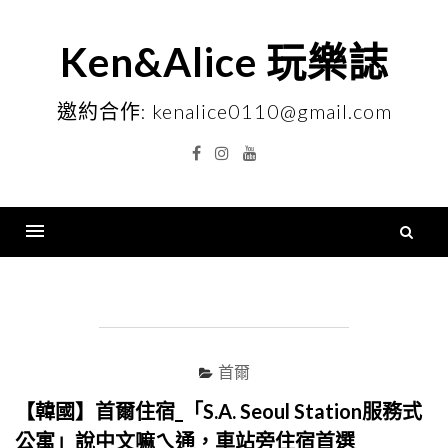
Skip
to
Ken&Alice 玩樂誌
content
邀約合作: kenalice0110@gmail.com
Facebook
Instagram
YouTube
搜
尋
Menu
關
鍵
字
首爾
【韓國】首爾住宿_「S.A. Seoul Station服務式
公寓」說中文嘛ㄟ通，車站旁住宿首選