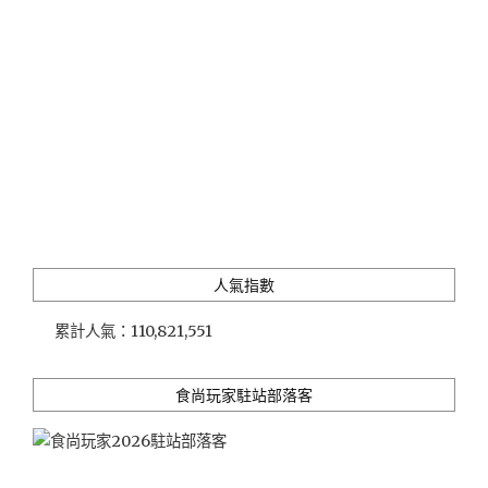
公
寓」
說
中
文
嘛
ㄟ
通，
車
站
旁
住
人氣指數
宿
首
累計人氣：
110,821,551
選"
食尚玩家駐站部落客