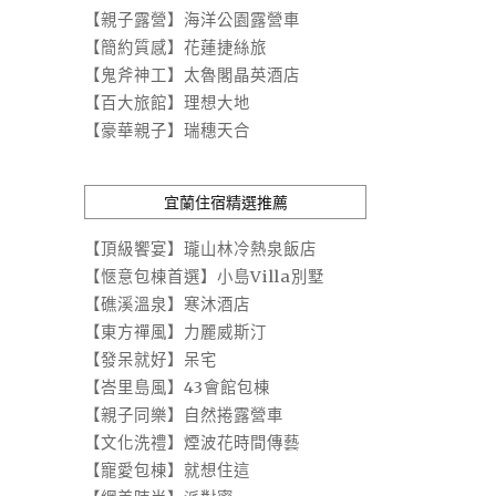
【親子露營】海洋公園露營車
【簡約質感】花蓮捷絲旅
【鬼斧神工】太魯閣晶英酒店
【百大旅館】理想大地
【豪華親子】瑞穗天合
宜蘭住宿精選推薦
【頂級饗宴】瓏山林冷熱泉飯店
【愜意包棟首選】小島Villa別墅
【礁溪溫泉】寒沐酒店
【東方禪風】力麗威斯汀
【發呆就好】呆宅
【峇里島風】43會館包棟
【親子同樂】自然捲露營車
【文化洗禮】煙波花時間傳藝
【寵愛包棟】就想住這