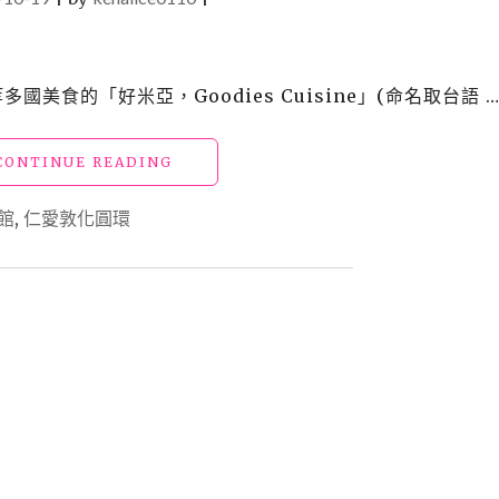
國美食的「好米亞，Goodies Cuisine」(命名取台語 
"【食】
CONTINUE READING
台
北
館
,
仁愛敦化圓環
大
安
美
食
_
好
米
亞，
GOODIES
CUISINE"