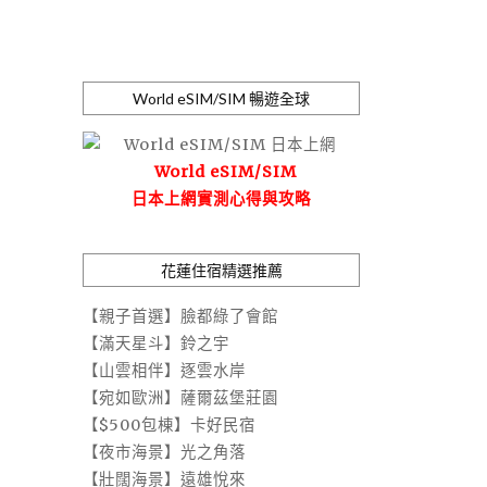
World eSIM/SIM 暢遊全球
World eSIM/SIM
日本上網實測心得與攻略
花蓮住宿精選推薦
【親子首選】臉都綠了會館
【滿天星斗】鈴之宇
【山雲相伴】逐雲水岸
【宛如歐洲】薩爾茲堡莊園
【$500包棟】卡好民宿
【夜市海景】光之角落
【壯闊海景】遠雄悅來