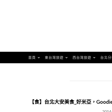
Skip
to
content
首頁
東台灣旅遊
西台灣旅遊
台北分
【食】台北大安美食_好米亞，Goodies C
2014