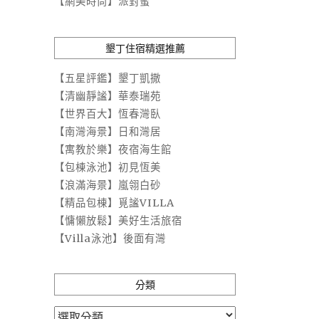
【網美時尚】派對蜜
墾丁住宿精選推薦
【五星評鑑】墾丁凱撒
【清幽靜謐】華泰瑞苑
【世界百大】恆春灣臥
【南灣海景】日和灣居
【寓教於樂】夜宿海生館
【包棟泳池】初見恆美
【浪滿海景】嵐翎白砂
【精品包棟】覓謐VILLA
【慵懶放鬆】美好生活旅宿
【Villa泳池】後面有灣
分類
分