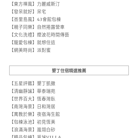
【東方禪風】力麗威斯汀
【發呆就好】呆宅
【峇里島風】43會館包棟
【親子同樂】自然捲露營車
【文化洗禮】煙波花時間傳藝
【寵愛包棟】就想住這
【網美時尚】派對蜜
墾丁住宿精選推薦
【五星評鑑】墾丁凱撒
【清幽靜謐】華泰瑞苑
【世界百大】恆春灣臥
【南灣海景】日和灣居
【寓教於樂】夜宿海生館
【包棟泳池】初見恆美
【浪滿海景】嵐翎白砂
【精品包棟】覓謐VILLA