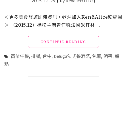
2015-12-29
|
by
kenalice0110
|
＜更多美食旅遊即時資訊，歡迎加入Ken&Alice粉絲團
＞ （2015.12）標榜主廚曾任職法國米其林 …
"【食】
CONTINUE READING
台
中
商業午餐
,
排餐
,
台中
,
beluga法式餐酒館
,
包廂
,
酒窖
,
甜
美
點
食
_BELUGA
法
式
餐
酒
館"