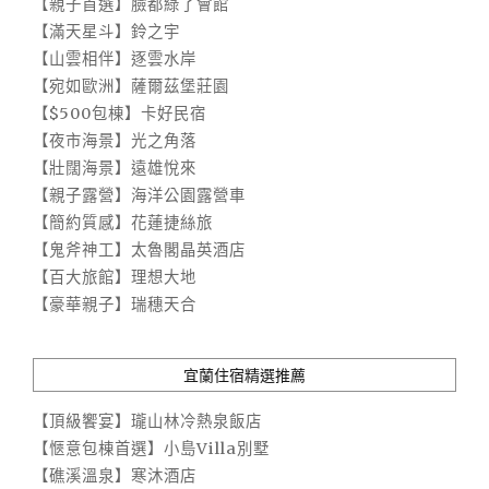
【親子首選】臉都綠了會館
【滿天星斗】鈴之宇
【山雲相伴】逐雲水岸
【宛如歐洲】薩爾茲堡莊園
【$500包棟】卡好民宿
【夜市海景】光之角落
【壯闊海景】遠雄悅來
【親子露營】海洋公園露營車
【簡約質感】花蓮捷絲旅
【鬼斧神工】太魯閣晶英酒店
【百大旅館】理想大地
【豪華親子】瑞穗天合
宜蘭住宿精選推薦
【頂級饗宴】瓏山林冷熱泉飯店
【愜意包棟首選】小島Villa別墅
【礁溪溫泉】寒沐酒店