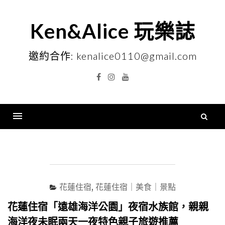
Skip
to
Ken&Alice 玩樂誌
content
邀約合作: kenalice0110@gmail.com
Facebook
Instagram
YouTube
搜
尋
Menu
關
鍵
字
花蓮住宿
,
花蓮住宿｜美食｜景點
花蓮住宿「遠雄海洋公園」夜宿水族館，親親
海洋夜未眠兩天一夜特色親子旅遊推薦