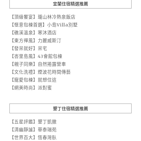
宜蘭住宿精選推薦
【頂級饗宴】瓏山林冷熱泉飯店
【愜意包棟首選】小島Villa別墅
【礁溪溫泉】寒沐酒店
【東方禪風】力麗威斯汀
【發呆就好】呆宅
【峇里島風】43會館包棟
【親子同樂】自然捲露營車
【文化洗禮】煙波花時間傳藝
【寵愛包棟】就想住這
【網美時尚】派對蜜
墾丁住宿精選推薦
【五星評鑑】墾丁凱撒
【清幽靜謐】華泰瑞苑
【世界百大】恆春灣臥