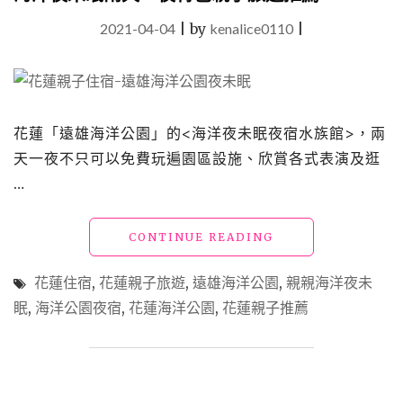
2021-04-04
|
by
kenalice0110
|
花蓮「遠雄海洋公園」的<海洋夜未眠夜宿水族館>，兩
天一夜不只可以免費玩遍園區設施、欣賞各式表演及逛
…
"花
CONTINUE READING
蓮
住
花蓮住宿
,
花蓮親子旅遊
,
遠雄海洋公園
,
親親海洋夜未
宿
眠
,
海洋公園夜宿
,
花蓮海洋公園
,
花蓮親子推薦
「遠
雄
海
洋
公