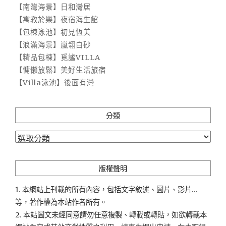
【南灣海景】日和灣居
【寓教於樂】夜宿海生館
【包棟泳池】初見恆美
【浪滿海景】嵐翎白砂
【精品包棟】覓謐VILLA
【慵懶放鬆】美好生活旅宿
【Villa泳池】後面有灣
分類
分
類
版權聲明
1. 本網站上刊載的所有內容，包括文字敘述、圖片、影片...
等，著作權為本站作者所有。
2. 本站圖文未經同意請勿任意複製、轉載或轉貼，如欲轉載本