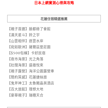
日本上網實測心得與攻略
花蓮住宿精選推薦
【親子首選】臉都綠了會館
【滿天星斗】鈴之宇
【山雲相伴】逐雲水岸
【宛如歐洲】薩爾茲堡莊園
【$500包棟】卡好民宿
【夜市海景】光之角落
【壯闊海景】遠雄悅來
【親子露營】海洋公園露營車
【簡約質感】花蓮捷絲旅
【鬼斧神工】太魯閣晶英酒店
【百大旅館】理想大地
【豪華親子】瑞穗天合