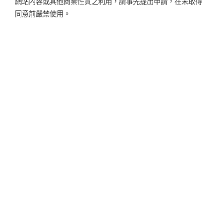
網站內容或其他商業性質之利用，請事先提出申請，在未取得
同意前嚴禁使用。