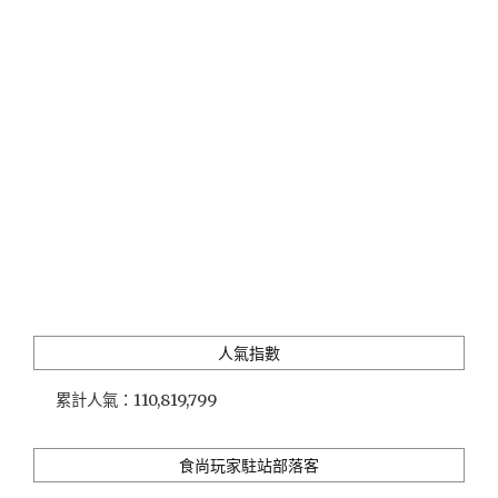
園」
夜
宿
水
族
館，
親
親
海
洋
夜
未
眠
兩
天
人氣指數
一
夜
累計人氣：
110,819,799
特
色
親
食尚玩家駐站部落客
子
旅