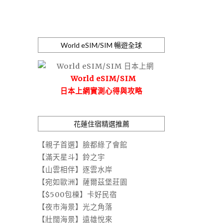
World eSIM/SIM 暢遊全球
World eSIM/SIM
日本上網實測心得與攻略
花蓮住宿精選推薦
【親子首選】臉都綠了會館
【滿天星斗】鈴之宇
【山雲相伴】逐雲水岸
【宛如歐洲】薩爾茲堡莊園
【$500包棟】卡好民宿
【夜市海景】光之角落
【壯闊海景】遠雄悅來