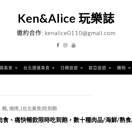
Ken&Alice 玩樂誌
邀約合作: kenalice0110@gmail.com
Facebook
Instagram
YouTube
類美食
台北捷運美食
日韓旅遊
歐亞旅遊
購物
、韓
,
燒烤
,
[台北美食]吃到飽
食、痛快暢飲限時吃到飽，數十種肉品/海鮮/熟食