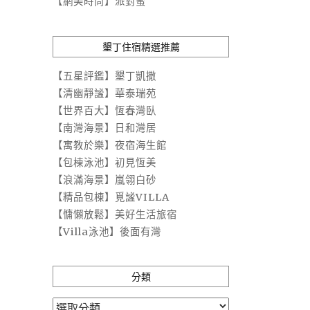
【網美時尚】派對蜜
墾丁住宿精選推薦
【五星評鑑】墾丁凱撒
【清幽靜謐】華泰瑞苑
【世界百大】恆春灣臥
【南灣海景】日和灣居
【寓教於樂】夜宿海生館
【包棟泳池】初見恆美
【浪滿海景】嵐翎白砂
【精品包棟】覓謐VILLA
【慵懶放鬆】美好生活旅宿
【Villa泳池】後面有灣
分類
分