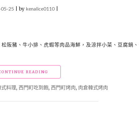
-05-25
|
by
kenalice0110
|
五花、松阪豬、牛小排、虎蝦等肉品海鮮，及涼拌小菜、豆腐鍋
"西
CONTINUE READING
門
町
韓式料理
,
西門町吃到飽
,
西門町烤肉
,
肉倉韓式烤肉
美
食
「肉
倉
韓
式
烤
肉」