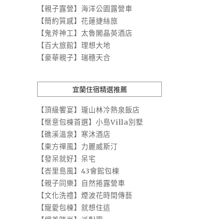
【親子露營】海洋公園露營車
【簡約質感】花蓮捷絲旅
【鬼斧神工】太魯閣晶英酒店
【百大旅館】理想大地
【豪華親子】瑞穗天合
宜蘭住宿精選推薦
【頂級饗宴】瓏山林冷熱泉飯店
【愜意包棟首選】小島Villa別墅
【礁溪溫泉】寒沐酒店
【東方禪風】力麗威斯汀
【發呆就好】呆宅
【峇里島風】43會館包棟
【親子同樂】自然捲露營車
【文化洗禮】煙波花時間傳藝
【寵愛包棟】就想住這