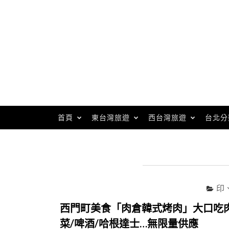
Skip
to
content
首頁
東台灣旅遊
西台灣旅遊
台北分
印
西門町美食「肉倉韓式烤肉」大口吃肉
菜/啤酒/哈根達士…無限量供應