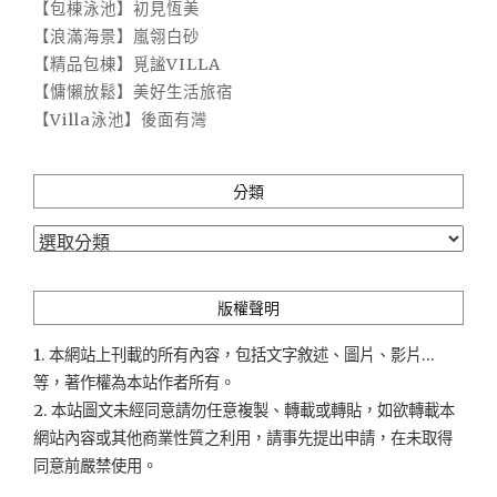
【包棟泳池】初見恆美
【浪滿海景】嵐翎白砂
【精品包棟】覓謐VILLA
【慵懶放鬆】美好生活旅宿
【Villa泳池】後面有灣
分類
分
類
版權聲明
1. 本網站上刊載的所有內容，包括文字敘述、圖片、影片...
等，著作權為本站作者所有。
2. 本站圖文未經同意請勿任意複製、轉載或轉貼，如欲轉載本
網站內容或其他商業性質之利用，請事先提出申請，在未取得
同意前嚴禁使用。