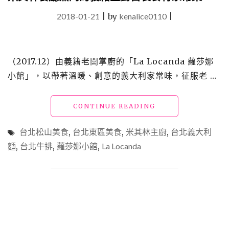
2018-01-21
|
by
kenalice0110
|
（2017.12）由義籍老闆掌廚的「La Locanda 蘿莎娜
小館」，以帶著溫暖、創意的義大利家常味，征服老 …
"台
CONTINUE READING
北
松
台北松山美食
,
台北東區美食
,
米其林主廚
,
台北義大利
山
麵
,
台北牛排
,
蘿莎娜小館
,
La Locanda
美
食
「蘿
莎
娜
小
館，
LA