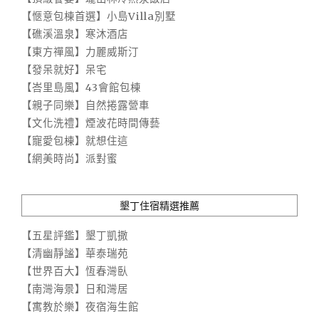
【愜意包棟首選】小島Villa別墅
【礁溪溫泉】寒沐酒店
【東方禪風】力麗威斯汀
【發呆就好】呆宅
【峇里島風】43會館包棟
【親子同樂】自然捲露營車
【文化洗禮】煙波花時間傳藝
【寵愛包棟】就想住這
【網美時尚】派對蜜
墾丁住宿精選推薦
【五星評鑑】墾丁凱撒
【清幽靜謐】華泰瑞苑
【世界百大】恆春灣臥
【南灣海景】日和灣居
【寓教於樂】夜宿海生館