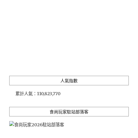
LOCANDA」
經
米
其
林
餐
廳
薰
陶
的
義
籍
人氣指數
主
廚
累計人氣：
110,823,770
自
製
食
食尚玩家駐站部落客
材
家
常
菜"