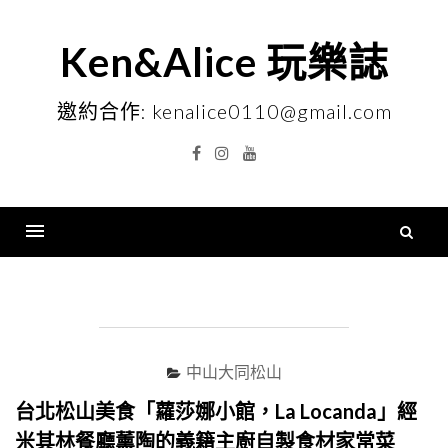
Skip
to
Ken&Alice 玩樂誌
content
邀約合作: kenalice0110@gmail.com
Facebook
Instagram
YouTube
搜
尋
Menu
關
鍵
字
中山大同松山
台北松山美食「蘿莎娜小館，La Locanda」經
米其林餐廳薰陶的義籍主廚自製食材家常菜