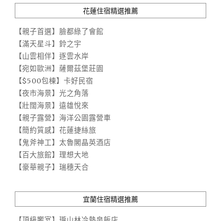
花蓮住宿精選推薦
【親子首選】臉都綠了會館
【滿天星斗】鈴之宇
【山雲相伴】逐雲水岸
【宛如歐洲】薩爾茲堡莊園
【$500包棟】卡好民宿
【夜市海景】光之角落
【壯闊海景】遠雄悅來
【親子露營】海洋公園露營車
【簡約質感】花蓮捷絲旅
【鬼斧神工】太魯閣晶英酒店
【百大旅館】理想大地
【豪華親子】瑞穗天合
宜蘭住宿精選推薦
【頂級饗宴】瓏山林冷熱泉飯店