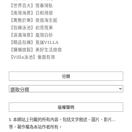
【世界百大】恆春灣臥
【南灣海景】日和灣居
【寓教於樂】夜宿海生館
【包棟泳池】初見恆美
【浪滿海景】嵐翎白砂
【精品包棟】覓謐VILLA
【慵懶放鬆】美好生活旅宿
【Villa泳池】後面有灣
分類
分
類
版權聲明
1. 本網站上刊載的所有內容，包括文字敘述、圖片、影片...
等，著作權為本站作者所有。