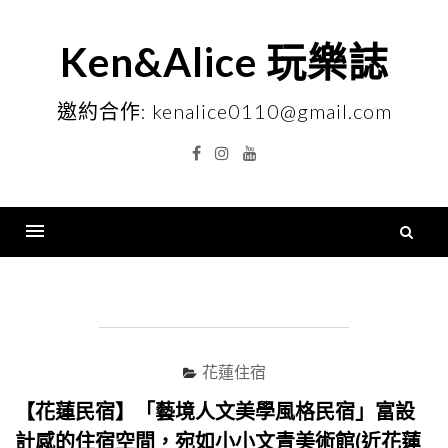
Skip
to
Ken&Alice 玩樂誌
content
邀約合作: kenalice0110@gmail.com
Facebook
Instagram
YouTube
搜
尋
Menu
關
鍵
字
花蓮住宿
【花蓮民宿】「藝境人文美學風格民宿」富設
計感的住宿空間，宛如小小文青美術館(近花蓮