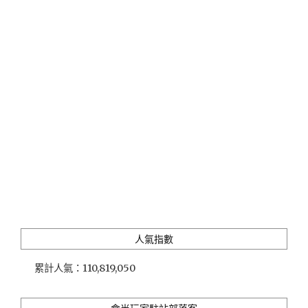
美
學
風
格
民
宿」
富
設
計
感
的
住
宿
空
間，
宛
人氣指數
如
小
累計人氣：
110,819,050
小
文
青