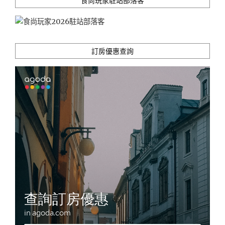
食尚玩家駐站部落客
美
術
館
(近
花
訂房優惠查詢
蓮
車
站)"