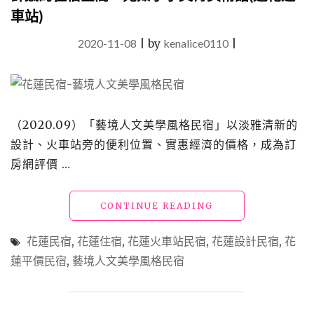
車站)
2020-11-08
|
by
kenalice0110
|
（2020.09）「藝境人文美學風格民宿」以淡雅清新的
設計、火車站旁的便利位置、實惠經濟的價格，成為訂
房網評價 …
"【花
CONTINUE READING
蓮
民
花蓮民宿
,
花蓮住宿
,
花蓮火車站民宿
,
花蓮設計民宿
,
花
宿】
蓮平價民宿
,
藝境人文美學風格民宿
「藝
境
人
文