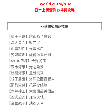
World eSIM/SIM
日本上網實測心得與攻略
花蓮住宿精選推薦
【親子首選】臉都綠了會館
【滿天星斗】鈴之宇
【山雲相伴】逐雲水岸
【宛如歐洲】薩爾茲堡莊園
【$500包棟】卡好民宿
【夜市海景】光之角落
【壯闊海景】遠雄悅來
【親子露營】海洋公園露營車
【簡約質感】花蓮捷絲旅
【鬼斧神工】太魯閣晶英酒店
【百大旅館】理想大地
【豪華親子】瑞穗天合