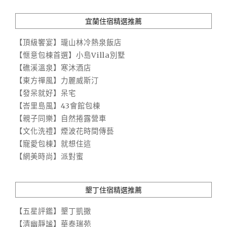
宜蘭住宿精選推薦
【頂級饗宴】瓏山林冷熱泉飯店
【愜意包棟首選】小島Villa別墅
【礁溪溫泉】寒沐酒店
【東方禪風】力麗威斯汀
【發呆就好】呆宅
【峇里島風】43會館包棟
【親子同樂】自然捲露營車
【文化洗禮】煙波花時間傳藝
【寵愛包棟】就想住這
【網美時尚】派對蜜
墾丁住宿精選推薦
【五星評鑑】墾丁凱撒
【清幽靜謐】華泰瑞苑