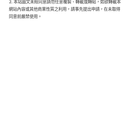
2. 本站圖文未經同意請勿任意複製、轉載或轉貼，如欲轉載本
網站內容或其他商業性質之利用，請事先提出申請，在未取得
同意前嚴禁使用。