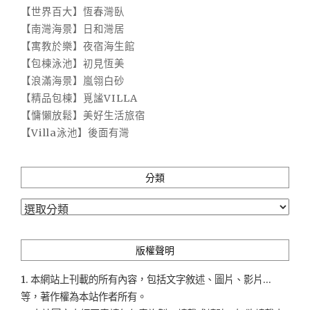
【世界百大】恆春灣臥
【南灣海景】日和灣居
【寓教於樂】夜宿海生館
【包棟泳池】初見恆美
【浪滿海景】嵐翎白砂
【精品包棟】覓謐VILLA
【慵懶放鬆】美好生活旅宿
【Villa泳池】後面有灣
分類
分
類
版權聲明
1. 本網站上刊載的所有內容，包括文字敘述、圖片、影片...
等，著作權為本站作者所有。