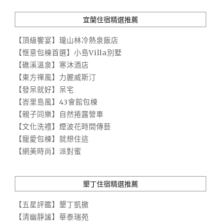
宜蘭住宿精選推薦
【頂級饗宴】瓏山林冷熱泉飯店
【愜意包棟首選】小島Villa別墅
【礁溪溫泉】寒沐酒店
【東方禪風】力麗威斯汀
【發呆就好】呆宅
【峇里島風】43會館包棟
【親子同樂】自然捲露營車
【文化洗禮】煙波花時間傳藝
【寵愛包棟】就想住這
【網美時尚】派對蜜
墾丁住宿精選推薦
【五星評鑑】墾丁凱撒
【清幽靜謐】華泰瑞苑