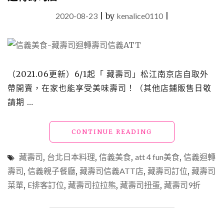
2020-08-23
|
by
kenalice0110
|
（2021.06更新）6/1起「 藏壽司」松江南京店自取外
帶開賣，在家也能享受美味壽司！（其他店鋪販售日敬
請期 …
"信
CONTINUE READING
義
美
藏壽司
,
台北日本料理
,
信義美食
,
att 4 fun美食
,
信義迴轉
食
壽司
,
信義親子餐廳
,
藏壽司信義ATT店
,
藏壽司訂位
,
藏壽司
｜
菜單
,
E排客訂位
,
藏壽司拉拉熊
,
藏壽司扭蛋
藏
,
藏壽司9折
壽
司
信