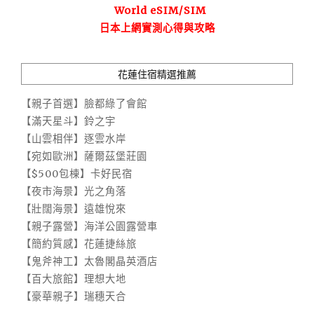
World eSIM/SIM
日本上網實測心得與攻略
花蓮住宿精選推薦
【親子首選】臉都綠了會館
【滿天星斗】鈴之宇
【山雲相伴】逐雲水岸
【宛如歐洲】薩爾茲堡莊園
【$500包棟】卡好民宿
【夜市海景】光之角落
【壯闊海景】遠雄悅來
【親子露營】海洋公園露營車
【簡約質感】花蓮捷絲旅
【鬼斧神工】太魯閣晶英酒店
【百大旅館】理想大地
【豪華親子】瑞穗天合