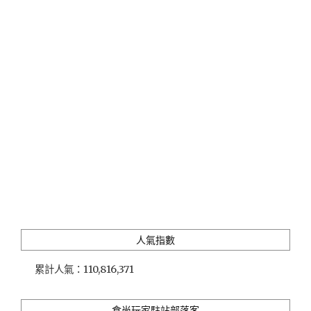
義
ATT
店
｜
美
味
又
歡
樂
的
迴
轉
壽
司
店"
人氣指數
累計人氣：
110,816,371
食尚玩家駐站部落客