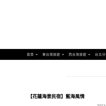
Skip
to
content
首頁
東台灣旅遊
西台灣旅遊
台北分
【花蓮海景民宿】藍海風情
2012