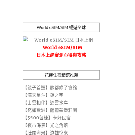
World eSIM/SIM 暢遊全球
World eSIM/SIM
日本上網實測心得與攻略
花蓮住宿精選推薦
【親子首選】臉都綠了會館
【滿天星斗】鈴之宇
【山雲相伴】逐雲水岸
【宛如歐洲】薩爾茲堡莊園
【$500包棟】卡好民宿
【夜市海景】光之角落
【壯闊海景】遠雄悅來