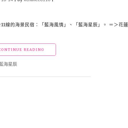
蓮台11線的海景民宿：「藍海風情」、「藍海星辰」。 ＝＞花蓮
"【花
CONTINUE READING
蓮
海
藍海星辰
景
民
宿】
藍
海
風
情"