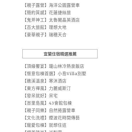
【親子露營】海洋公園露營車
【簡約質感】花蓮捷絲旅
【鬼斧神工】太魯閣晶英酒店
【百大旅館】理想大地
【豪華親子】瑞穗天合
宜蘭住宿精選推薦
【頂級饗宴】瓏山林冷熱泉飯店
【愜意包棟首選】小島Villa別墅
【礁溪溫泉】寒沐酒店
【東方禪風】力麗威斯汀
【發呆就好】呆宅
【峇里島風】43會館包棟
【親子同樂】自然捲露營車
【文化洗禮】煙波花時間傳藝
【寵愛包棟】就想住這