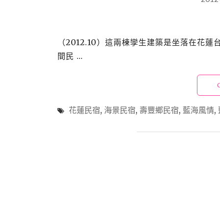
（2012.10）這兩棟孿生建築是坐落在花
間民 …
花蓮民宿
,
海景民宿
,
壽豐鄉民宿
,
藍海風情
,