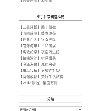
【網美時尚】派對蜜
墾丁住宿精選推薦
【五星評鑑】墾丁凱撒
【清幽靜謐】華泰瑞苑
【世界百大】恆春灣臥
【南灣海景】日和灣居
【寓教於樂】夜宿海生館
【包棟泳池】初見恆美
【浪滿海景】嵐翎白砂
【精品包棟】覓謐VILLA
【慵懶放鬆】美好生活旅宿
【Villa泳池】後面有灣
分類
分