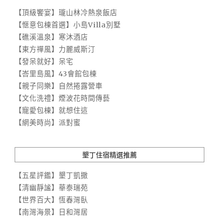
【頂級饗宴】瓏山林冷熱泉飯店
【愜意包棟首選】小島Villa別墅
【礁溪溫泉】寒沐酒店
【東方禪風】力麗威斯汀
【發呆就好】呆宅
【峇里島風】43會館包棟
【親子同樂】自然捲露營車
【文化洗禮】煙波花時間傳藝
【寵愛包棟】就想住這
【網美時尚】派對蜜
墾丁住宿精選推薦
【五星評鑑】墾丁凱撒
【清幽靜謐】華泰瑞苑
【世界百大】恆春灣臥
【南灣海景】日和灣居