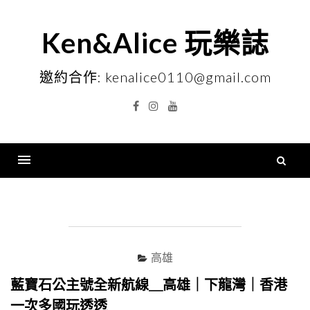
Skip
to
Ken&Alice 玩樂誌
content
邀約合作: kenalice0110@gmail.com
Facebook
Instagram
YouTube
搜
尋
Menu
關
鍵
字
高雄
藍寶石公主號全新航線＿高雄｜下龍灣｜香港
一次多國玩透透