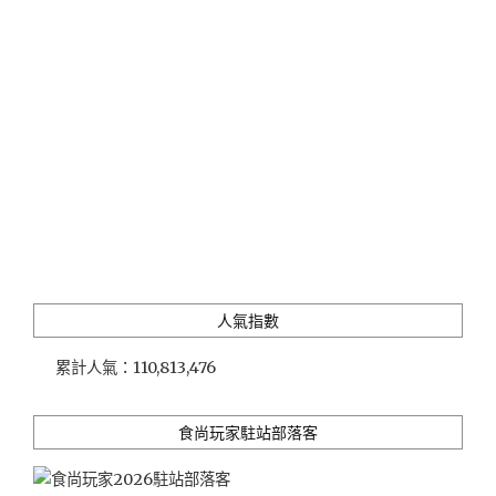
高
雄
｜
下
龍
灣
｜
香
港
一
次
多
國
人氣指數
玩
透
累計人氣：
110,813,476
透"
食尚玩家駐站部落客