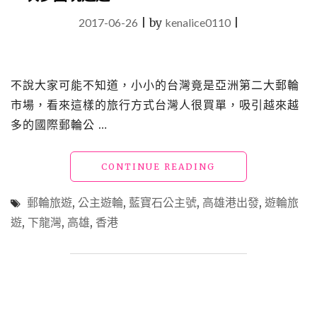
2017-06-26
|
by
kenalice0110
|
不說大家可能不知道，小小的台灣竟是亞洲第二大郵輪
市場，看來這樣的旅行方式台灣人很買單，吸引越來越
多的國際郵輪公 …
"藍
CONTINUE READING
寶
石
郵輪旅遊
,
公主遊輪
,
藍寶石公主號
,
高雄港出發
,
遊輪旅
公
遊
,
下龍灣
,
高雄
,
香港
主
號
全
新
航
線
＿