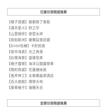
花蓮住宿精選推薦
【親子首選】臉都綠了會館
【滿天星斗】鈴之宇
【山雲相伴】逐雲水岸
【宛如歐洲】薩爾茲堡莊園
【$500包棟】卡好民宿
【夜市海景】光之角落
【壯闊海景】遠雄悅來
【親子露營】海洋公園露營車
【簡約質感】花蓮捷絲旅
【鬼斧神工】太魯閣晶英酒店
【百大旅館】理想大地
【豪華親子】瑞穗天合
宜蘭住宿精選推薦