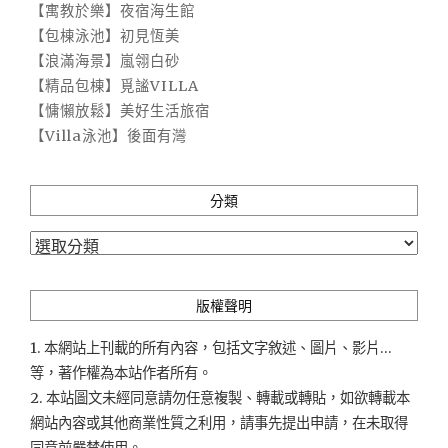
【寓教於樂】夜宿海生館
【包棟泳池】初見恆美
【浪滿海景】嵐翎白砂
【精品包棟】覓謐VILLA
【慵懶放鬆】美好生活旅宿
【Villa泳池】後面有灣
分類
分
類
版權聲明
1. 本網站上刊載的所有內容，包括文字敘述、圖片、影片...
等，著作權為本站作者所有。
2. 本站圖文未經同意請勿任意複製、轉載或轉貼，如欲轉載本
網站內容或其他商業性質之利用，請事先提出申請，在未取得