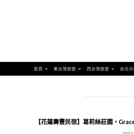
Skip
to
content
首頁
東台灣旅遊
西台灣旅遊
台北分
【花蓮壽豐民宿】葛莉絲莊園，Grace G
2011