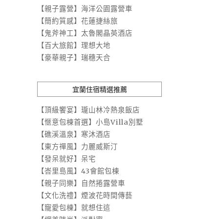
【親子露營】海洋公園露營車
【簡約質感】花蓮捷絲旅
【鬼斧神工】太魯閣晶英酒店
【百大旅館】理想大地
【豪華親子】瑞穗天合
宜蘭住宿精選推薦
【頂級饗宴】瓏山林冷熱泉飯店
【愜意包棟首選】小島Villa別墅
【礁溪溫泉】寒沐酒店
【東方禪風】力麗威斯汀
【發呆就好】呆宅
【峇里島風】43會館包棟
【親子同樂】自然捲露營車
【文化洗禮】煙波花時間傳藝
【寵愛包棟】就想住這