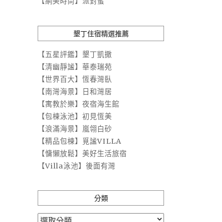
【網美時尚】派對蜜
墾丁住宿精選推薦
【五星評鑑】墾丁凱撒
【清幽靜謐】華泰瑞苑
【世界百大】恆春灣臥
【南灣海景】日和灣居
【寓教於樂】夜宿海生館
【包棟泳池】初見恆美
【浪滿海景】嵐翎白砂
【精品包棟】覓謐VILLA
【慵懶放鬆】美好生活旅宿
【Villa泳池】後面有灣
分類
分