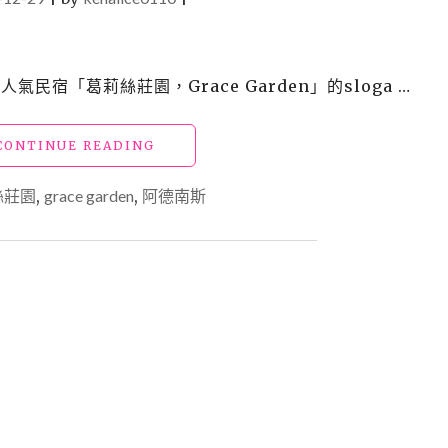
人氣民宿「葛莉絲莊園，Grace Garden」的sloga …
"【花
CONTINUE READING
蓮
壽
絲莊園
,
grace garden
,
阿德南斯
豐
民
宿】
葛
莉
絲
莊
園，
GRACE
GARDEN"