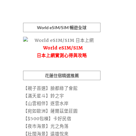
World eSIM/SIM 暢遊全球
World eSIM/SIM
日本上網實測心得與攻略
花蓮住宿精選推薦
【親子首選】臉都綠了會館
【滿天星斗】鈴之宇
【山雲相伴】逐雲水岸
【宛如歐洲】薩爾茲堡莊園
【$500包棟】卡好民宿
【夜市海景】光之角落
【壯闊海景】遠雄悅來