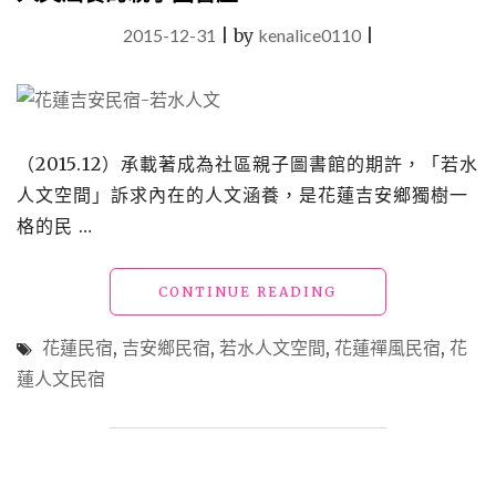
2015-12-31
|
by
kenalice0110
|
（2015.12）承載著成為社區親子圖書館的期許，「若水
人文空間」訴求內在的人文涵養，是花蓮吉安鄉獨樹一
格的民 …
"【花
CONTINUE READING
蓮
吉
花蓮民宿
,
吉安鄉民宿
,
若水人文空間
,
花蓮禪風民宿
,
花
安
蓮人文民宿
民
宿】
「若
水
人