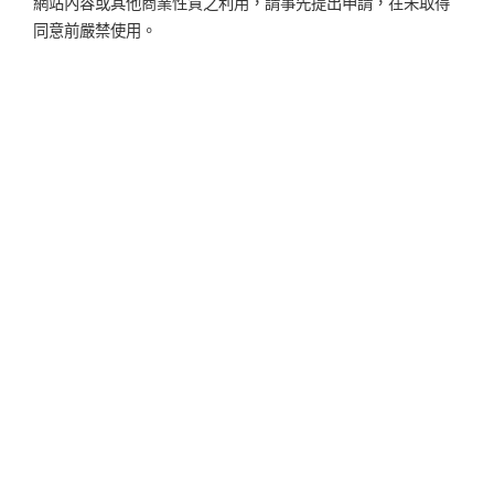
網站內容或其他商業性質之利用，請事先提出申請，在未取得
同意前嚴禁使用。