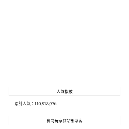
文
空
間」
訴
求
內
在
人
文
涵
養
的
親
子
圖
人氣指數
書
屋"
累計人氣：
110,818,976
食尚玩家駐站部落客