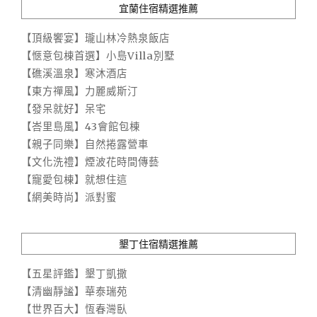
宜蘭住宿精選推薦
【頂級饗宴】瓏山林冷熱泉飯店
【愜意包棟首選】小島Villa別墅
【礁溪溫泉】寒沐酒店
【東方禪風】力麗威斯汀
【發呆就好】呆宅
【峇里島風】43會館包棟
【親子同樂】自然捲露營車
【文化洗禮】煙波花時間傳藝
【寵愛包棟】就想住這
【網美時尚】派對蜜
墾丁住宿精選推薦
【五星評鑑】墾丁凱撒
【清幽靜謐】華泰瑞苑
【世界百大】恆春灣臥