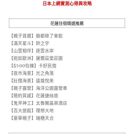
日本上網實測心得與攻略
花蓮住宿精選推薦
【親子首選】臉都綠了會館
【滿天星斗】鈴之宇
【山雲相伴】逐雲水岸
【宛如歐洲】薩爾茲堡莊園
【$500包棟】卡好民宿
【夜市海景】光之角落
【壯闊海景】遠雄悅來
【親子露營】海洋公園露營車
【簡約質感】花蓮捷絲旅
【鬼斧神工】太魯閣晶英酒店
【百大旅館】理想大地
【豪華親子】瑞穗天合