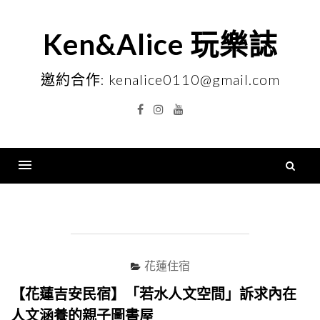
Skip
to
Ken&Alice 玩樂誌
content
邀約合作: kenalice0110@gmail.com
Facebook
Instagram
YouTube
搜
尋
Menu
關
鍵
字
花蓮住宿
【花蓮吉安民宿】「若水人文空間」訴求內在
人文涵養的親子圖書屋