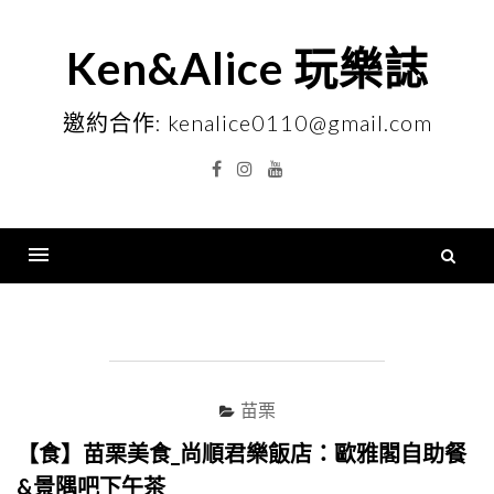
Skip
to
Ken&Alice 玩樂誌
content
邀約合作: kenalice0110@gmail.com
Facebook
Instagram
YouTube
搜
尋
Menu
關
鍵
字
苗栗
【食】苗栗美食_尚順君樂飯店：歐雅閣自助餐
&景隅吧下午茶