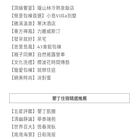
【頂級饗宴】瓏山林冷熱泉飯店
【愜意包棟首選】小島Villa別墅
【礁溪溫泉】寒沐酒店
【東方禪風】力麗威斯汀
【發呆就好】呆宅
【峇里島風】43會館包棟
【親子同樂】自然捲露營車
【文化洗禮】煙波花時間傳藝
【寵愛包棟】就想住這
【網美時尚】派對蜜
墾丁住宿精選推薦
【五星評鑑】墾丁凱撒
【清幽靜謐】華泰瑞苑
【世界百大】恆春灣臥
【南灣海景】日和灣居