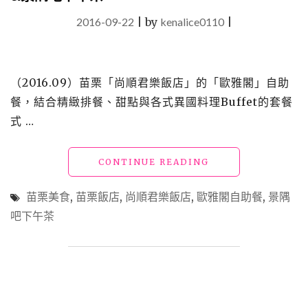
2016-09-22
|
by
kenalice0110
|
（2016.09）苗栗「尚順君樂飯店」的「歐雅閣」自助
餐，結合精緻排餐、甜點與各式異國料理Buffet的套餐
式 …
"【食】
CONTINUE READING
苗
栗
苗栗美食
,
苗栗飯店
,
尚順君樂飯店
,
歐雅閣自助餐
,
景隅
美
吧下午茶
食
_
尚
順
君
樂
飯