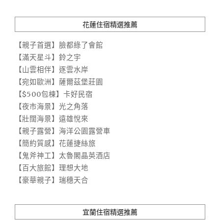
花蓮住宿精選推薦
【親子首選】臉都綠了會館
【滿天星斗】鈴之宇
【山雲相伴】逐雲水岸
【宛如歐洲】薩爾茲堡莊園
【$500包棟】卡好民宿
【夜市海景】光之角落
【壯闊海景】遠雄悅來
【親子露營】海洋公園露營車
【簡約質感】花蓮捷絲旅
【鬼斧神工】太魯閣晶英酒店
【百大旅館】理想大地
【豪華親子】瑞穗天合
宜蘭住宿精選推薦