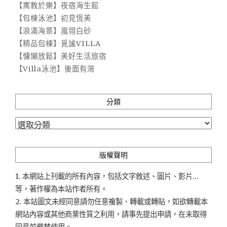
【寓教於樂】夜宿海生館
【包棟泳池】初見恆美
【浪滿海景】嵐翎白砂
【精品包棟】覓謐VILLA
【慵懶放鬆】美好生活旅宿
【Villa泳池】後面有灣
分類
分
類
版權聲明
1. 本網站上刊載的所有內容，包括文字敘述、圖片、影片...
等，著作權為本站作者所有。
2. 本站圖文未經同意請勿任意複製、轉載或轉貼，如欲轉載本
網站內容或其他商業性質之利用，請事先提出申請，在未取得