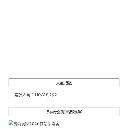
店：
歐
雅
閣
自
助
餐
&
景
隅
吧
下
午
人氣指數
茶"
累計人氣：
110,818,292
食尚玩家駐站部落客