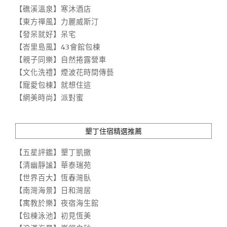
【礁溪溫泉】寒沐酒店
【東方禪風】力麗威斯汀
【發呆就好】呆宅
【峇里島風】43會館包棟
【親子同樂】自然捲露營車
【文化洗禮】煙波花時間傳藝
【寵愛包棟】就想住這
【網美時尚】派對蜜
墾丁住宿精選推薦
【五星評鑑】墾丁凱撒
【清幽靜謐】華泰瑞苑
【世界百大】恆春灣臥
【南灣海景】日和灣居
【寓教於樂】夜宿海生館
【包棟泳池】初見恆美