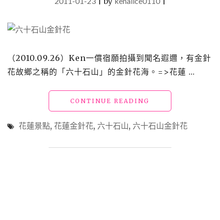
2011-01-23
|
by
kenalice0110
|
（2010.09.26）Ken一償宿願拍攝到聞名遐邇，有金針
花故鄉之稱的「六十石山」的金針花海。=>花蓮 …
"【遊】
CONTINUE READING
花
蓮
花蓮景點
,
花蓮金針花
,
六十石山
,
六十石山金針花
_
六
十
石
山：
金
針
花
海"