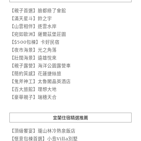
【親子首選】臉都綠了會館
【滿天星斗】鈴之宇
【山雲相伴】逐雲水岸
【宛如歐洲】薩爾茲堡莊園
【$500包棟】卡好民宿
【夜市海景】光之角落
【壯闊海景】遠雄悅來
【親子露營】海洋公園露營車
【簡約質感】花蓮捷絲旅
【鬼斧神工】太魯閣晶英酒店
【百大旅館】理想大地
【豪華親子】瑞穗天合
宜蘭住宿精選推薦
【頂級饗宴】瓏山林冷熱泉飯店
【愜意包棟首選】小島Villa別墅