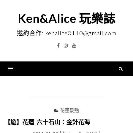
Skip
to
Ken&Alice 玩樂誌
content
邀約合作: kenalice0110@gmail.com
Facebook
Instagram
YouTube
搜
尋
Menu
關
鍵
字
花蓮景點
【遊】花蓮_六十石山：金針花海