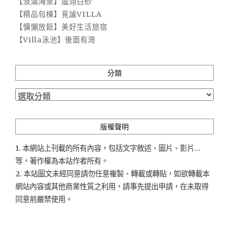
【浪滿海景】嵐翎白砂
【精品包棟】覓謐VILLA
【慵懶放鬆】美好生活旅宿
【Villa泳池】後面有灣
分類
分
類
版權聲明
1. 本網站上刊載的所有內容，包括文字敘述、圖片、影片...
等，著作權為本站作者所有。
2. 本站圖文未經同意請勿任意複製、轉載或轉貼，如欲轉載本
網站內容或其他商業性質之利用，請事先提出申請，在未取得
同意前嚴禁使用。