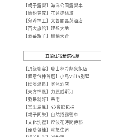
【親子露營】海洋公園露營車
【簡約質感】花蓮捷絲旅
【鬼斧神工】太魯閣晶英酒店
【百大旅館】理想大地
【豪華親子】瑞穗天合
宜蘭住宿精選推薦
【頂級饗宴】瓏山林冷熱泉飯店
【愜意包棟首選】小島Villa別墅
【礁溪溫泉】寒沐酒店
【東方禪風】力麗威斯汀
【發呆就好】呆宅
【峇里島風】43會館包棟
【親子同樂】自然捲露營車
【文化洗禮】煙波花時間傳藝
【寵愛包棟】就想住這