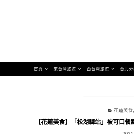
Skip
to
content
首頁
東台灣旅遊
西台灣旅遊
台北分
花蓮美食
【花蓮美食】「松湖驛站」被可口餐
2021