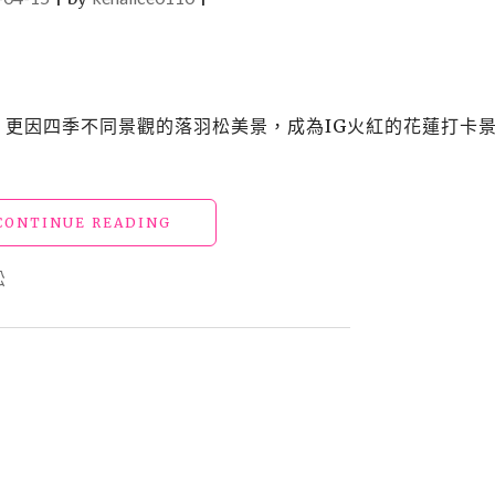
廳，更因四季不同景觀的落羽松美景，成為IG火紅的花蓮打卡
"【花
CONTINUE READING
蓮
美
松
食】
「松
湖
驛
站」
被
可
口
餐