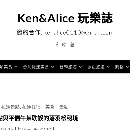
Ken&Alice 玩樂誌
邀約合作: kenalice0110@gmail.com
Facebook
Instagram
YouTube
類美食
台北捷運美食
日韓旅遊
歐亞旅遊
購物
,
花蓮景點
,
花蓮住宿｜美食｜景點
點與平價午茶耽誤的落羽松秘境
-04-15
|
by
kenalice0110
|