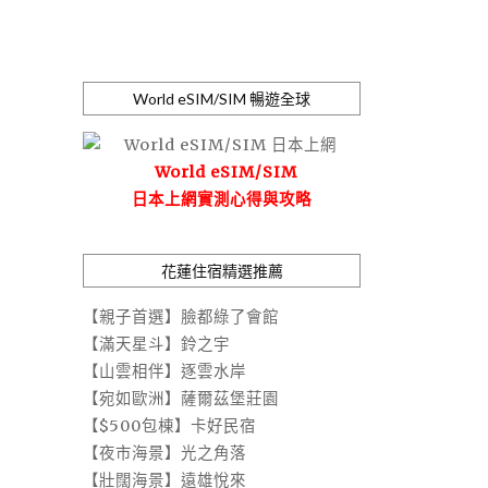
World eSIM/SIM 暢遊全球
World eSIM/SIM
日本上網實測心得與攻略
花蓮住宿精選推薦
【親子首選】臉都綠了會館
【滿天星斗】鈴之宇
【山雲相伴】逐雲水岸
【宛如歐洲】薩爾茲堡莊園
【$500包棟】卡好民宿
【夜市海景】光之角落
【壯闊海景】遠雄悅來