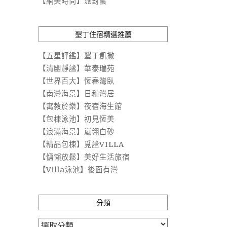
【網美時尚】派對蜜
墾丁住宿精選推薦
【五星評鑑】墾丁凱撒
【清幽靜謐】華泰瑞苑
【世界百大】恆春灣臥
【南灣海景】日和灣居
【寓教於樂】夜宿海生館
【包棟泳池】初見恆美
【浪滿海景】嵐翎白砂
【精品包棟】覓謐VILLA
【慵懶放鬆】美好生活旅宿
【Villa泳池】後面有灣
分類
分