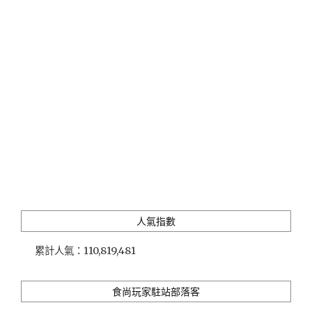
山
月
村」
坐
擁
太
魯
閣
世
界
級
美
景
與
原
人氣指數
住
民
累計人氣：
110,819,481
風
情
的
食尚玩家駐站部落客
特
色