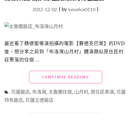
2012-12-02
|
by
kenalice0110
|
最近看了魏德聖導演拍攝的電影【賽德克巴萊】的DVD
後，想分享之前到「布洛灣山月村」體演類似原住民村
莊聚落的住宿 …
"【花
CONTINUE READING
蓮
秀
花蓮飯店
,
布洛灣
,
太魯閣住宿
,
山月村
,
原住民表演
,
花蓮
林
特色飯店
,
花蓮立德飯店
飯
店】
「布
洛
灣