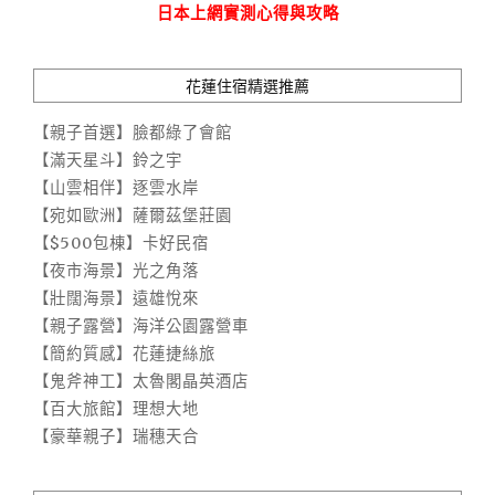
日本上網實測心得與攻略
花蓮住宿精選推薦
【親子首選】臉都綠了會館
【滿天星斗】鈴之宇
【山雲相伴】逐雲水岸
【宛如歐洲】薩爾茲堡莊園
【$500包棟】卡好民宿
【夜市海景】光之角落
【壯闊海景】遠雄悅來
【親子露營】海洋公園露營車
【簡約質感】花蓮捷絲旅
【鬼斧神工】太魯閣晶英酒店
【百大旅館】理想大地
【豪華親子】瑞穗天合