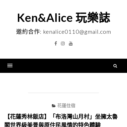
Skip
to
Ken&Alice 玩樂誌
content
邀約合作: kenalice0110@gmail.com
Facebook
Instagram
YouTube
搜
尋
Menu
關
鍵
字
花蓮住宿
【花蓮秀林飯店】「布洛灣山月村」坐擁太魯
閣世界級美景與原住民風情的特色體驗