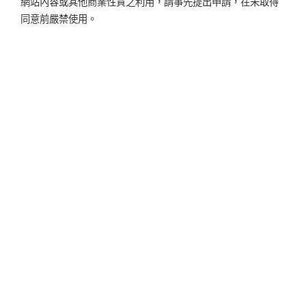
網站內容或其他商業性質之利用，請事先提出申請，在未取得
同意前嚴禁使用。