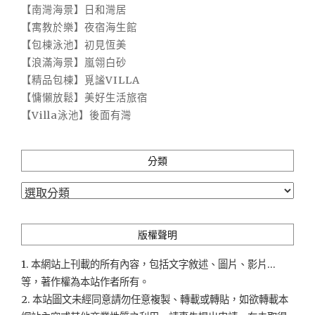
【南灣海景】日和灣居
【寓教於樂】夜宿海生館
【包棟泳池】初見恆美
【浪滿海景】嵐翎白砂
【精品包棟】覓謐VILLA
【慵懶放鬆】美好生活旅宿
【Villa泳池】後面有灣
分類
分
類
版權聲明
1. 本網站上刊載的所有內容，包括文字敘述、圖片、影片...
等，著作權為本站作者所有。
2. 本站圖文未經同意請勿任意複製、轉載或轉貼，如欲轉載本