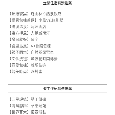
宜蘭住宿精選推薦
【頂級饗宴】瓏山林冷熱泉飯店
【愜意包棟首選】小島Villa別墅
【礁溪溫泉】寒沐酒店
【東方禪風】力麗威斯汀
【發呆就好】呆宅
【峇里島風】43會館包棟
【親子同樂】自然捲露營車
【文化洗禮】煙波花時間傳藝
【寵愛包棟】就想住這
【網美時尚】派對蜜
墾丁住宿精選推薦
【五星評鑑】墾丁凱撒
【清幽靜謐】華泰瑞苑
【世界百大】恆春灣臥