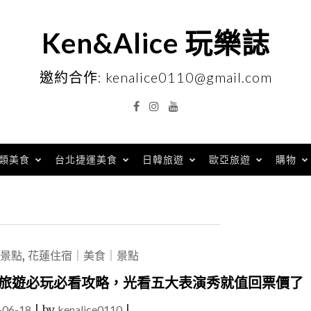
Ken&Alice 玩樂誌
邀約合作: kenalice0110@gmail.com
Facebook
Instagram
YouTube
類美食
台北捷運美食
日韓旅遊
歐亞旅遊
購物
景點
,
花蓮住宿｜美食｜景點
子旅遊必玩必看攻略，光看五大表演秀就值回票價了
-06-18
|
by
kenalice0110
|