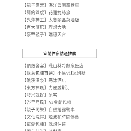
【親子露營】海洋公園露營車
【簡約質感】花蓮捷絲旅
【鬼斧神工】太魯閣晶英酒店
【百大旅館】理想大地
【豪華親子】瑞穗天合
宜蘭住宿精選推薦
【頂級饗宴】瓏山林冷熱泉飯店
【愜意包棟首選】小島Villa別墅
【礁溪溫泉】寒沐酒店
【東方禪風】力麗威斯汀
【發呆就好】呆宅
【峇里島風】43會館包棟
【親子同樂】自然捲露營車
【文化洗禮】煙波花時間傳藝
【寵愛包棟】就想住這