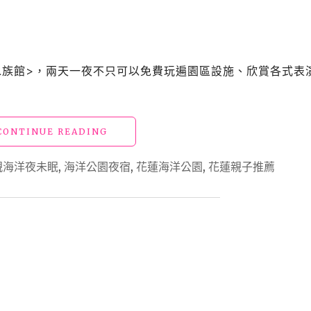
子
旅
遊
必
玩
水族館>，兩天一夜不只可以免費玩遍園區設施、欣賞各式表
必
看
攻
略，
"花
CONTINUE READING
光
蓮
看
住
五
親海洋夜未眠
,
海洋公園夜宿
,
花蓮海洋公園
,
花蓮親子推薦
宿
大
「遠
表
雄
演
海
秀
洋
就
公
值
園」
回
夜
票
宿
價
水
了"