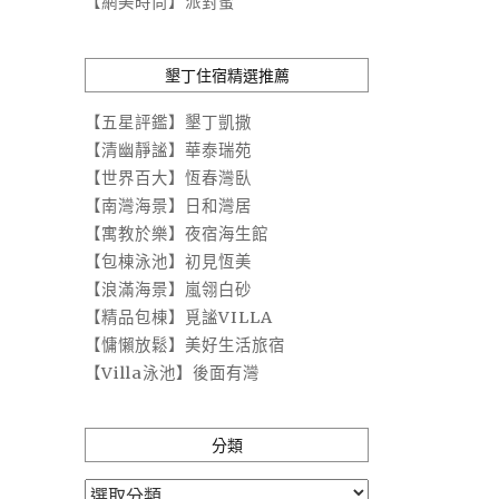
【網美時尚】派對蜜
墾丁住宿精選推薦
【五星評鑑】墾丁凱撒
【清幽靜謐】華泰瑞苑
【世界百大】恆春灣臥
【南灣海景】日和灣居
【寓教於樂】夜宿海生館
【包棟泳池】初見恆美
【浪滿海景】嵐翎白砂
【精品包棟】覓謐VILLA
【慵懶放鬆】美好生活旅宿
【Villa泳池】後面有灣
分類
分