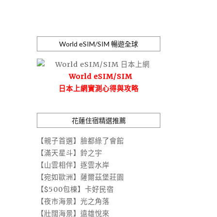
World eSIM/SIM 暢遊全球
World eSIM/SIM
日本上網實測心得與攻略
花蓮住宿精選推薦
【親子首選】臉都綠了會館
【滿天星斗】鈴之宇
【山雲相伴】逐雲水岸
【宛如歐洲】薩爾茲堡莊園
【$500包棟】卡好民宿
【夜市海景】光之角落
【壯闊海景】遠雄悅來