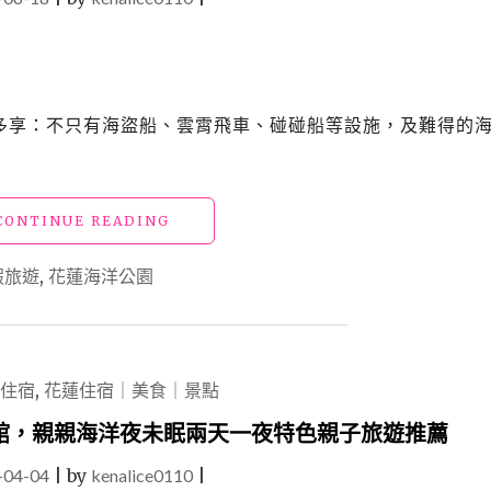
一票多享：不只有海盜船、雲霄飛車、碰碰船等設施，及難得的
"花
CONTINUE READING
蓮
景
假旅遊
,
花蓮海洋公園
點
「遠
雄
海
洋
住宿
,
花蓮住宿｜美食｜景點
公
園」
館，親親海洋夜未眠兩天一夜特色親子旅遊推薦
2022
-04-04
|
by
kenalice0110
親
|