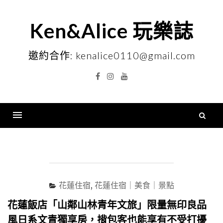
Skip
to
Ken&Alice 玩樂誌
content
邀約合作: kenalice0110@gmail.com
Facebook
Instagram
YouTube
搜
尋
Menu
關
鍵
字
花蓮住宿
,
花蓮住宿｜美食｜景點
花蓮飯店「山鄰山林青年文旅」限量無印良品
風日系文青獨享房，揹包客也能享有不受打擾