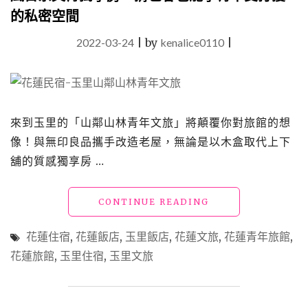
的私密空間
2022-03-24
|
by
kenalice0110
|
來到玉里的「山鄰山林青年文旅」將顛覆你對旅館的想
像！與無印良品攜手改造老屋，無論是以木盒取代上下
舖的質感獨享房 …
"花
CONTINUE READING
蓮
飯
花蓮住宿
,
花蓮飯店
,
玉里飯店
,
花蓮文旅
,
花蓮青年旅館
,
店
花蓮旅館
,
玉里住宿
,
玉里文旅
「山
鄰
山
林