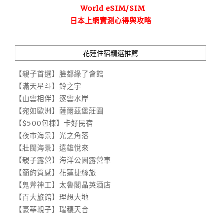
World eSIM/SIM
日本上網實測心得與攻略
花蓮住宿精選推薦
【親子首選】臉都綠了會館
【滿天星斗】鈴之宇
【山雲相伴】逐雲水岸
【宛如歐洲】薩爾茲堡莊園
【$500包棟】卡好民宿
【夜市海景】光之角落
【壯闊海景】遠雄悅來
【親子露營】海洋公園露營車
【簡約質感】花蓮捷絲旅
【鬼斧神工】太魯閣晶英酒店
【百大旅館】理想大地
【豪華親子】瑞穗天合