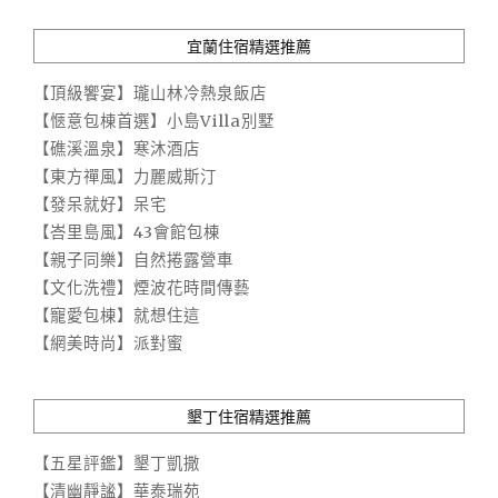
宜蘭住宿精選推薦
【頂級饗宴】瓏山林冷熱泉飯店
【愜意包棟首選】小島Villa別墅
【礁溪溫泉】寒沐酒店
【東方禪風】力麗威斯汀
【發呆就好】呆宅
【峇里島風】43會館包棟
【親子同樂】自然捲露營車
【文化洗禮】煙波花時間傳藝
【寵愛包棟】就想住這
【網美時尚】派對蜜
墾丁住宿精選推薦
【五星評鑑】墾丁凱撒
【清幽靜謐】華泰瑞苑