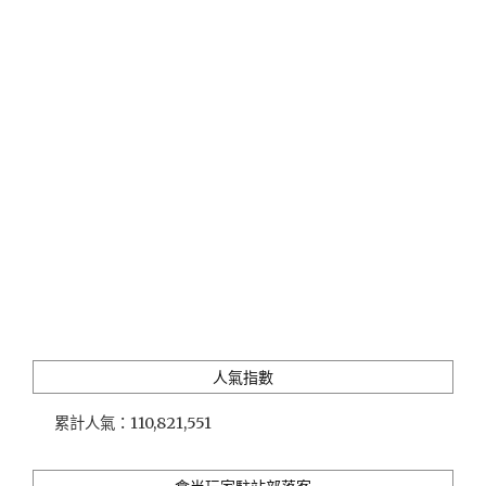
青
年
文
旅」
限
量
無
印
良
品
風
日
系
文
青
獨
人氣指數
享
房，
累計人氣：
110,821,551
揹
包
客