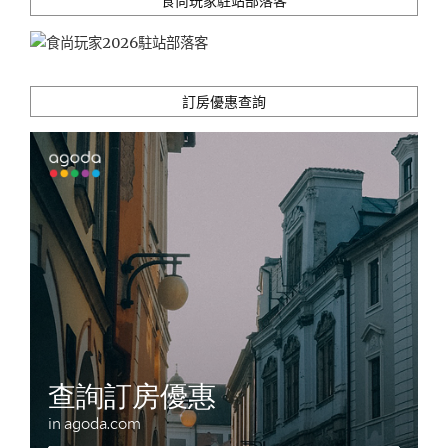
食尚玩家駐站部落客
也
能
享
有
不
訂房優惠查詢
受
打
擾
的
私
密
空
間"