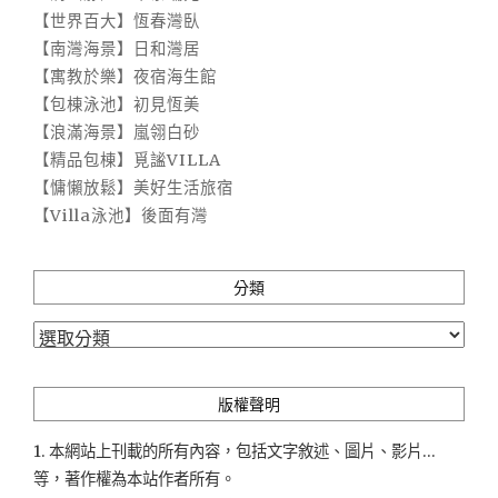
【世界百大】恆春灣臥
【南灣海景】日和灣居
【寓教於樂】夜宿海生館
【包棟泳池】初見恆美
【浪滿海景】嵐翎白砂
【精品包棟】覓謐VILLA
【慵懶放鬆】美好生活旅宿
【Villa泳池】後面有灣
分類
分
類
版權聲明
1. 本網站上刊載的所有內容，包括文字敘述、圖片、影片...
等，著作權為本站作者所有。