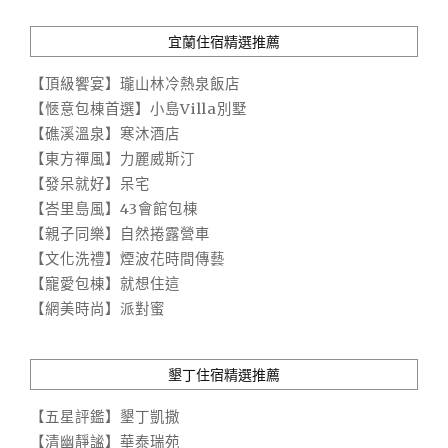
宜蘭住宿精選推薦
【頂級饗宴】瓏山林冷熱泉飯店
【愜意包棟首選】小島Villa別墅
【礁溪溫泉】寒沐酒店
【東方禪風】力麗威斯汀
【發呆就好】呆宅
【峇里島風】43會館包棟
【親子同樂】自然捲露營車
【文化洗禮】煙波花時間傳藝
【寵愛包棟】就想住這
【網美時尚】派對蜜
墾丁住宿精選推薦
【五星評鑑】墾丁凱撒
【清幽靜謐】華泰瑞苑