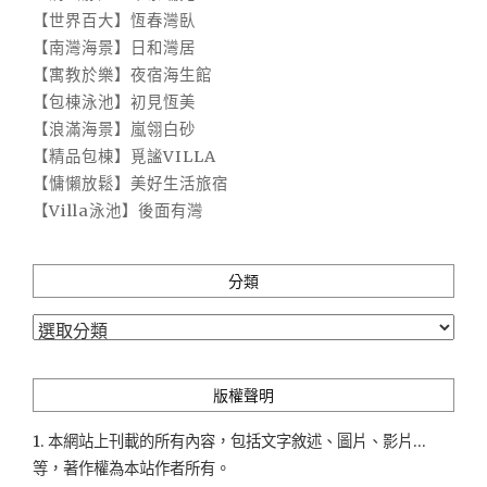
【世界百大】恆春灣臥
【南灣海景】日和灣居
【寓教於樂】夜宿海生館
【包棟泳池】初見恆美
【浪滿海景】嵐翎白砂
【精品包棟】覓謐VILLA
【慵懶放鬆】美好生活旅宿
【Villa泳池】後面有灣
分類
分
類
版權聲明
1. 本網站上刊載的所有內容，包括文字敘述、圖片、影片...
等，著作權為本站作者所有。