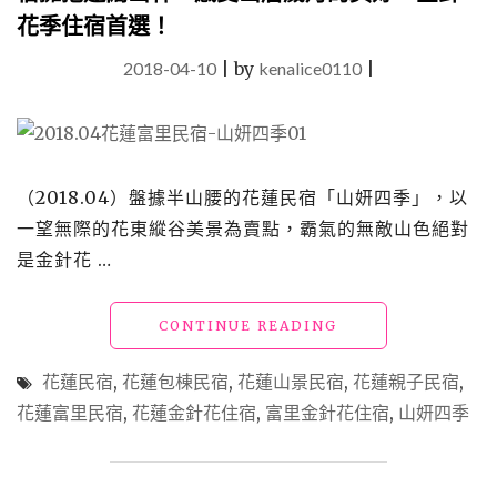
花季住宿首選！
2018-04-10
|
by
kenalice0110
|
（2018.04）盤據半山腰的花蓮民宿「山妍四季」，以
一望無際的花東縱谷美景為賣點，霸氣的無敵山色絕對
是金針花 …
"【花
CONTINUE READING
蓮
富
花蓮民宿
,
花蓮包棟民宿
,
花蓮山景民宿
,
花蓮親子民宿
,
里
花蓮富里民宿
,
花蓮金針花住宿
,
富里金針花住宿
,
山妍四季
民
宿】
「山
妍