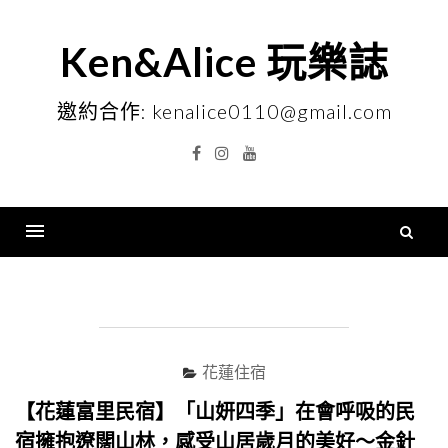
Skip
to
Ken&Alice 玩樂誌
content
邀約合作: kenalice0110@gmail.com
Facebook
Instagram
YouTube
搜
尋
Menu
關
鍵
字
花蓮住宿
【花蓮富里民宿】「山妍四季」在會呼吸的民
宿擁抱遼闊山林，感受山居歲月的美好～金針