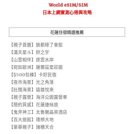
World eSIM/SIM
日本上網實測心得與攻略
花蓮住宿精選推薦
【親子首選】臉都綠了會館
【滿天星斗】鈴之宇
【山雲相伴】逐雲水岸
【宛如歐洲】薩爾茲堡莊園
【$500包棟】卡好民宿
【夜市海景】光之角落
【壯闊海景】遠雄悅來
【親子露營】海洋公園露營車
【簡約質感】花蓮捷絲旅
【鬼斧神工】太魯閣晶英酒店
【百大旅館】理想大地
【豪華親子】瑞穗天合