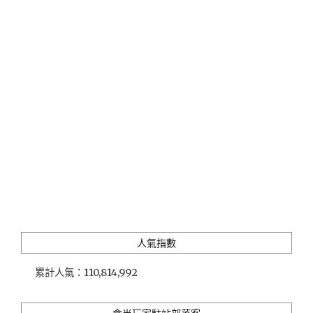
四
季」
在
會
呼
吸
的
民
宿
擁
抱
遼
闊
山
林，
感
人氣指數
受
山
累計人氣：
110,814,992
居
歲
月