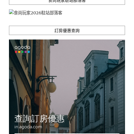
食尚玩家駐站部落客
的
美
好
～
金
訂房優惠查詢
針
花
季
住
宿
首
選！"