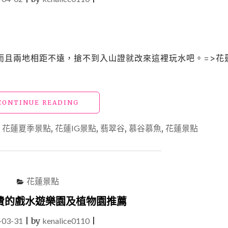
而且兩地相距不遠，搶不到入山證就改來這裡玩水吧。=>花
"【花
CONTINUE READING
蓮
景
,
花蓮夏季景點
,
花蓮IG景點
,
翡翠谷
,
慕谷慕魚
,
花蓮景點
點】
「翡
翠
谷」
免
花蓮景點
申
請
費的戲水遊樂園及植物園推薦
免
-03-31
|
by
kenalice0110
門
|