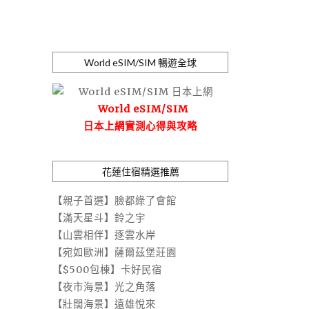
World eSIM/SIM 暢遊全球
World eSIM/SIM
日本上網實測心得與攻略
花蓮住宿精選推薦
【親子首選】臉都綠了會館
【滿天星斗】鈴之宇
【山雲相伴】逐雲水岸
【宛如歐洲】薩爾茲堡莊園
【$500包棟】卡好民宿
【夜市海景】光之角落
【壯闊海景】遠雄悅來