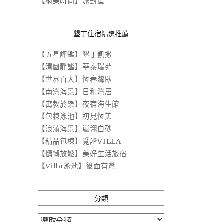
【網美時尚】派對蜜
墾丁住宿精選推薦
【五星評鑑】墾丁凱撒
【清幽靜謐】華泰瑞苑
【世界百大】恆春灣臥
【南灣海景】日和灣居
【寓教於樂】夜宿海生館
【包棟泳池】初見恆美
【浪滿海景】嵐翎白砂
【精品包棟】覓謐VILLA
【慵懶放鬆】美好生活旅宿
【Villa泳池】後面有灣
分類
分