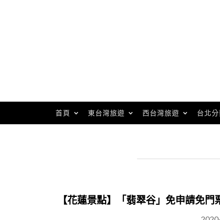
Skip
to
content
首頁
東台灣旅遊
西台灣旅遊
台北分
【花蓮景點】「翡翠谷」免申請免門
2020