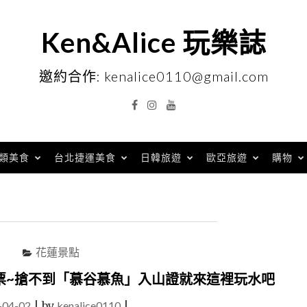
Ken&Alice 玩樂誌
邀約合作: kenalice0110@gmail.com
Facebook
Instagram
YouTube
類美食
台北捷運美食
日韓旅遊
歐亞旅遊
購物
花蓮景點
票~搶不到「慕谷慕魚」入山證就來這裡玩水吧
-04-02
|
by
kenalice0110
|