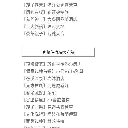
【親子露營】海洋公園露營車
【簡約質感】花蓮捷絲旅
【鬼斧神工】太魯閣晶英酒店
【百大旅館】理想大地
【豪華親子】瑞穗天合
宜蘭住宿精選推薦
【頂級饗宴】瓏山林冷熱泉飯店
【愜意包棟首選】小島Villa別墅
【礁溪溫泉】寒沐酒店
【東方禪風】力麗威斯汀
【發呆就好】呆宅
【峇里島風】43會館包棟
【親子同樂】自然捲露營車
【文化洗禮】煙波花時間傳藝
【寵愛包棟】就想住這