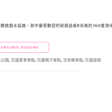
票
~
搶
不
到
會開放戲水設施，其中最受歡迎的就是這座8米高的360度滑
「慕
谷
慕
魚」
"【花
CONTINUE READING
入
蓮
山
景
證
水公園
,
花蓮夏季景點
,
花蓮親子景點
,
吉安鄉景點
,
花蓮旅遊
點】
就
「知
來
卡
這
宣
裡
親
玩
水
水
公
吧"
園」
免
費