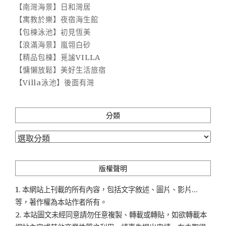
【南灣海景】日和灣居
【寓教於樂】夜宿海生館
【包棟泳池】初見恆美
【浪滿海景】嵐翎白砂
【精品包棟】覓謐VILLA
【慵懶放鬆】美好生活旅宿
【Villa泳池】後面有灣
分類
分
類
版權聲明
1. 本網站上刊載的所有內容，包括文字敘述、圖片、影片...
等，著作權為本站作者所有。
2. 本站圖文未經同意請勿任意複製、轉載或轉貼，如欲轉載本