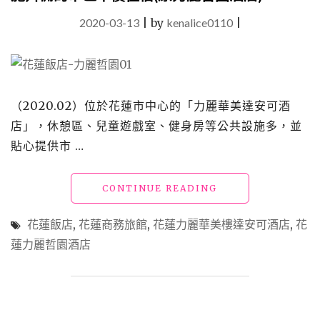
2020-03-13
|
by
kenalice0110
|
（2020.02）位於花蓮市中心的「力麗華美達安可酒
店」，休憩區、兒童遊戲室、健身房等公共設施多，並
貼心提供市 …
"【花
CONTINUE READING
蓮
飯
花蓮飯店
,
花蓮商務旅館
,
花蓮力麗華美樓達安可酒店
,
花
店】
蓮力麗哲園酒店
「力
麗
華
美
達