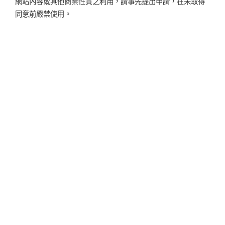
網站內容或其他商業性質之利用，請事先提出申請，在未取得
同意前嚴禁使用。