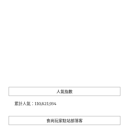
安
可
酒
店」
公
共
設
施
齊
備
的
市
區
平
價
人氣指數
住
宿
累計人氣：
110,821,934
(原
力
麗
食尚玩家駐站部落客
哲
園