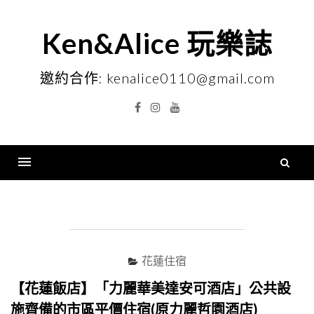
Skip
to
Ken&Alice 玩樂誌
content
邀約合作: kenalice0110@gmail.com
Facebook
Instagram
YouTube
搜
尋
Menu
關
鍵
字
花蓮住宿
【花蓮飯店】「力麗華美達安可酒店」公共設
施齊備的市區平價住宿(原力麗哲園酒店)