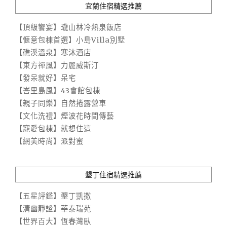
宜蘭住宿精選推薦
【頂級饗宴】瓏山林冷熱泉飯店
【愜意包棟首選】小島Villa別墅
【礁溪溫泉】寒沐酒店
【東方禪風】力麗威斯汀
【發呆就好】呆宅
【峇里島風】43會館包棟
【親子同樂】自然捲露營車
【文化洗禮】煙波花時間傳藝
【寵愛包棟】就想住這
【網美時尚】派對蜜
墾丁住宿精選推薦
【五星評鑑】墾丁凱撒
【清幽靜謐】華泰瑞苑
【世界百大】恆春灣臥