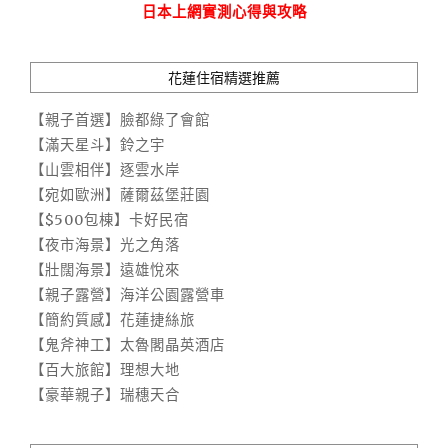
日本上網實測心得與攻略
花蓮住宿精選推薦
【親子首選】臉都綠了會館
【滿天星斗】鈴之宇
【山雲相伴】逐雲水岸
【宛如歐洲】薩爾茲堡莊園
【$500包棟】卡好民宿
【夜市海景】光之角落
【壯闊海景】遠雄悅來
【親子露營】海洋公園露營車
【簡約質感】花蓮捷絲旅
【鬼斧神工】太魯閣晶英酒店
【百大旅館】理想大地
【豪華親子】瑞穗天合