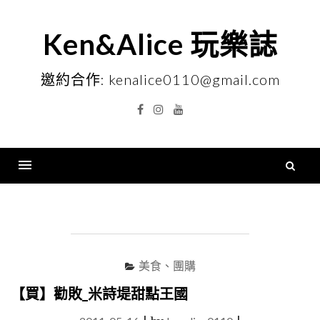
Skip
to
Ken&Alice 玩樂誌
content
邀約合作: kenalice0110@gmail.com
Facebook
Instagram
YouTube
搜
尋
Menu
關
鍵
字
美食、團購
【買】勸敗_米詩堤甜點王國