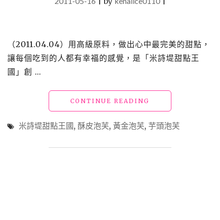
2011-05-16
|
by
kenalice0110
|
（2011.04.04）用高級原料，做出心中最完美的甜點，
讓每個吃到的人都有幸福的感覺，是「米詩堤甜點王
國」創 …
"【買】
CONTINUE READING
勸
敗
米詩堤甜點王國
,
酥皮泡芙
,
黃金泡芙
,
芋頭泡芙
_
米
詩
堤
甜
點
王
國"