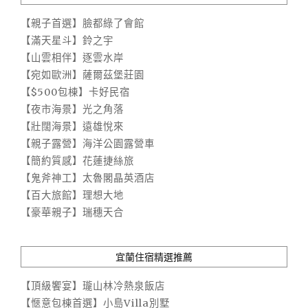
【親子首選】臉都綠了會館
【滿天星斗】鈴之宇
【山雲相伴】逐雲水岸
【宛如歐洲】薩爾茲堡莊園
【$500包棟】卡好民宿
【夜市海景】光之角落
【壯闊海景】遠雄悅來
【親子露營】海洋公園露營車
【簡約質感】花蓮捷絲旅
【鬼斧神工】太魯閣晶英酒店
【百大旅館】理想大地
【豪華親子】瑞穗天合
宜蘭住宿精選推薦
【頂級饗宴】瓏山林冷熱泉飯店
【愜意包棟首選】小島Villa別墅