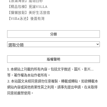
【浪滿海景】嵐翎白砂
【精品包棟】覓謐VILLA
【慵懶放鬆】美好生活旅宿
【Villa泳池】後面有灣
分類
分
類
版權聲明
1. 本網站上刊載的所有內容，包括文字敘述、圖片、影片...
等，著作權為本站作者所有。
2. 本站圖文未經同意請勿任意複製、轉載或轉貼，如欲轉載本
網站內容或其他商業性質之利用，請事先提出申請，在未取得
同意前嚴禁使用。