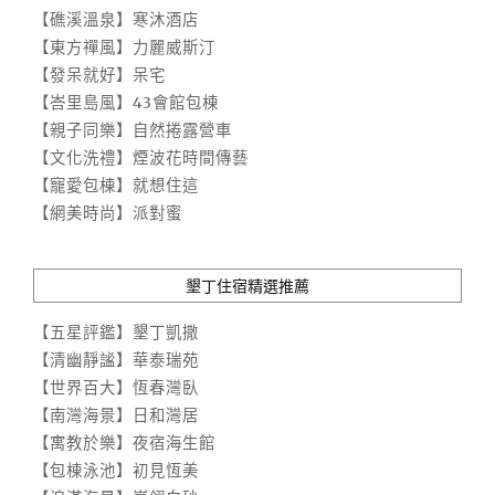
【礁溪溫泉】寒沐酒店
【東方禪風】力麗威斯汀
【發呆就好】呆宅
【峇里島風】43會館包棟
【親子同樂】自然捲露營車
【文化洗禮】煙波花時間傳藝
【寵愛包棟】就想住這
【網美時尚】派對蜜
墾丁住宿精選推薦
【五星評鑑】墾丁凱撒
【清幽靜謐】華泰瑞苑
【世界百大】恆春灣臥
【南灣海景】日和灣居
【寓教於樂】夜宿海生館
【包棟泳池】初見恆美