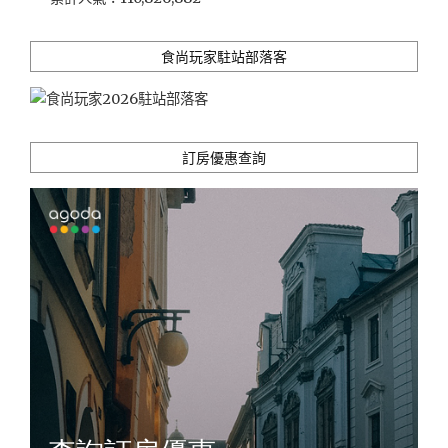
具
的
IG
食尚玩家駐站部落客
打
卡
餐
點，
享
訂房優惠查詢
受
美
食
順
便
做
公
益"