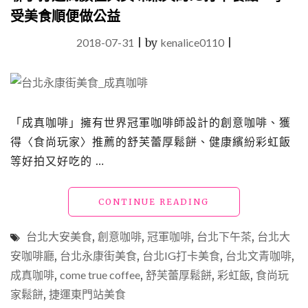
受美食順便做公益
2018-07-31
|
by
kenalice0110
|
「成真咖啡」擁有世界冠軍咖啡師設計的創意咖啡、獲
得〈食尚玩家〉推薦的舒芙蕾厚鬆餅、健康繽紛彩虹飯
等好拍又好吃的 …
"捷
CONTINUE READING
運
東
台北大安美食
,
創意咖啡
,
冠軍咖啡
,
台北下午茶
,
台北大
門
安咖啡廳
,
台北永康街美食
,
台北IG打卡美食
,
台北文青咖啡
,
站
成真咖啡
,
come true coffee
,
舒芙蕾厚鬆餅
美
,
彩虹飯
,
食尚玩
食
家鬆餅
,
捷運東門站美食
「成