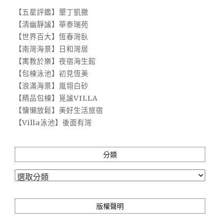
【五星評鑑】墾丁凱撒
【清幽靜謐】華泰瑞苑
【世界百大】恆春灣臥
【南灣海景】日和灣居
【寓教於樂】夜宿海生館
【包棟泳池】初見恆美
【浪滿海景】嵐翎白砂
【精品包棟】覓謐VILLA
【慵懶放鬆】美好生活旅宿
【Villa泳池】後面有灣
分類
分
類
版權聲明