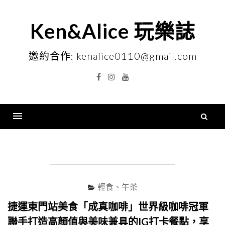
Skip
to
Ken&Alice 玩樂誌
content
邀約合作: kenalice0110@gmail.com
Facebook
Instagram
YouTube
搜
尋
Menu
關
鍵
字
輕食、午茶
捷運東門站美食「成真咖啡」世界級咖啡冠軍
聯手打造高顏值與美味兼具的IG打卡餐點，享