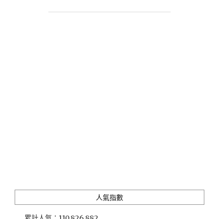
真
咖
啡」
世
界
級
咖
啡
冠
軍
聯
手
打
造
高
顏
值
與
美
人氣指數
味
兼
累計人氣：
110,826,882