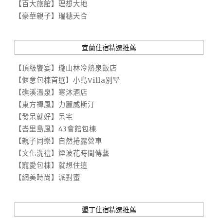
【百大旅館】理想大地
【豪華親子】瑞穗天合
宜蘭住宿精選推薦
【頂級饗宴】瓏山林冷熱泉飯店
【愜意包棟首選】小島Villa別墅
【礁溪溫泉】寒沐酒店
【東方禪風】力麗威斯汀
【發呆就好】呆宅
【峇里島風】43會館包棟
【親子同樂】自然捲露營車
【文化洗禮】煙波花時間傳藝
【寵愛包棟】就想住這
【網美時尚】派對蜜
墾丁住宿精選推薦