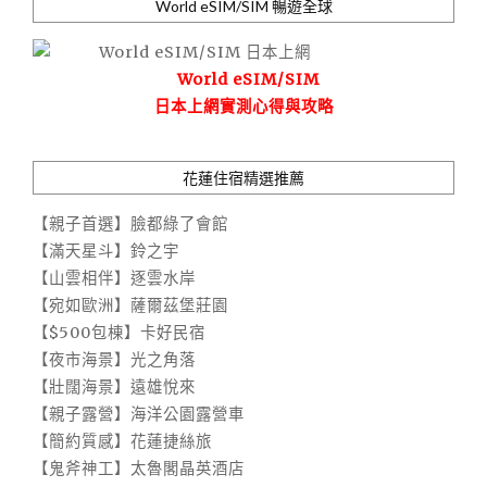
World eSIM/SIM 暢遊全球
World eSIM/SIM
日本上網實測心得與攻略
花蓮住宿精選推薦
【親子首選】臉都綠了會館
【滿天星斗】鈴之宇
【山雲相伴】逐雲水岸
【宛如歐洲】薩爾茲堡莊園
【$500包棟】卡好民宿
【夜市海景】光之角落
【壯闊海景】遠雄悅來
【親子露營】海洋公園露營車
【簡約質感】花蓮捷絲旅
【鬼斧神工】太魯閣晶英酒店