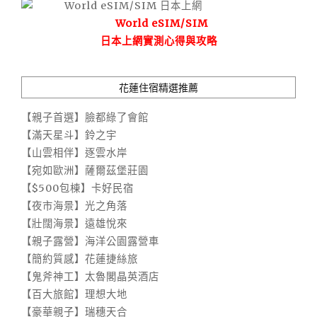
World eSIM/SIM
日本上網實測心得與攻略
花蓮住宿精選推薦
【親子首選】臉都綠了會館
【滿天星斗】鈴之宇
【山雲相伴】逐雲水岸
【宛如歐洲】薩爾茲堡莊園
【$500包棟】卡好民宿
【夜市海景】光之角落
【壯闊海景】遠雄悅來
【親子露營】海洋公園露營車
【簡約質感】花蓮捷絲旅
【鬼斧神工】太魯閣晶英酒店
【百大旅館】理想大地
【豪華親子】瑞穗天合