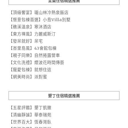
宜蘭住宿精選推薦
【頂級饗宴】瓏山林冷熱泉飯店
【愜意包棟首選】小島Villa別墅
【礁溪溫泉】寒沐酒店
【東方禪風】力麗威斯汀
【發呆就好】呆宅
【峇里島風】43會館包棟
【親子同樂】自然捲露營車
【文化洗禮】煙波花時間傳藝
【寵愛包棟】就想住這
【網美時尚】派對蜜
墾丁住宿精選推薦
【五星評鑑】墾丁凱撒
【清幽靜謐】華泰瑞苑
【世界百大】恆春灣臥