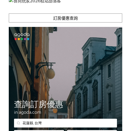
SIM
卡
6
訂房優惠查詢
天
490
元
起"