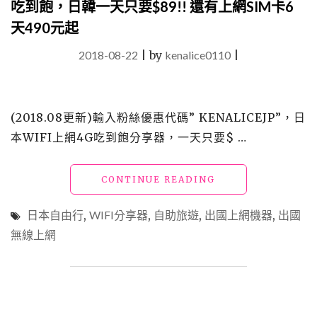
吃到飽，日韓一天只要$89!! 還有上網SIM卡6
戲
天490元起
拯
救
2018-08-22
|
by
kenalice0110
|
了
我"
(2018.08更新)輸入粉絲優惠代碼” KENALICEJP”，日
本WIFI上網4G吃到飽分享器，一天只要$ …
"【日
CONTINUE READING
韓
旅
日本自由行
,
WIFI分享器
,
自助旅遊
,
出國上網機器
,
出國
遊
無線上網
必
備】
飛
買
家
_