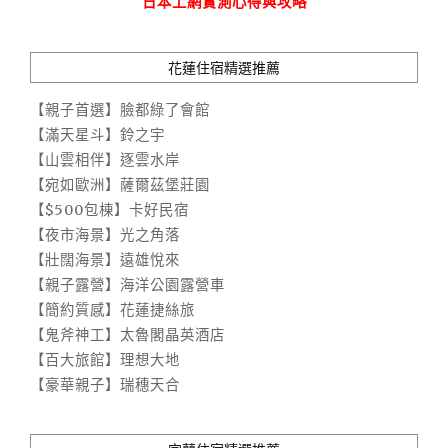
日本上網實測心得與攻略
花蓮住宿精選推薦
【親子首選】臉都綠了會館
【滿天星斗】鈴之宇
【山雲相伴】逐雲水岸
【宛如歐洲】薩爾茲堡莊園
【$500包棟】卡好民宿
【夜市海景】光之角落
【壯闊海景】遠雄悅來
【親子露營】海洋公園露營車
【簡約質感】花蓮捷絲旅
【鬼斧神工】太魯閣晶英酒店
【百大旅館】理想大地
【豪華親子】瑞穗天合