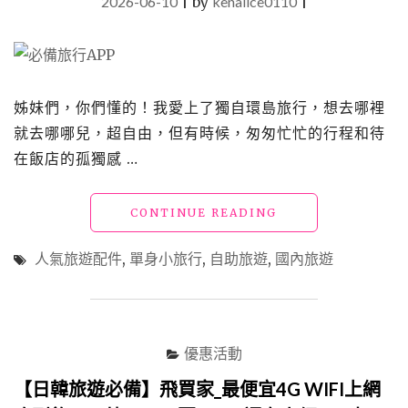
2026-06-10
|
by
kenalice0110
|
姊妹們，你們懂的！我愛上了獨自環島旅行，想去哪裡
就去哪哪兒，超自由，但有時候，匆匆忙忙的行程和待
在飯店的孤獨感 …
"獨
CONTINUE READING
自
旅
人氣旅遊配件
,
單身小旅行
,
自助旅遊
,
國內旅遊
行
必
備
清
單！
優惠活動
這
些
【日韓旅遊必備】飛買家_最便宜4G WIFI上網
APP+遊