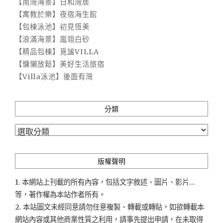
【南灣海景】日和灣居
【寓教於樂】夜宿海生館
【包棟泳池】初見恆美
【浪滿海景】嵐翎白砂
【精品包棟】覓謐VILLA
【慵懶放鬆】美好生活旅宿
【Villa泳池】後面有灣
分類
分
類
版權聲明
1. 本網站上刊載的所有內容，包括文字敘述、圖片、影片...
等，著作權為本站作者所有。
2. 本站圖文未經同意請勿任意複製、轉載或轉貼，如欲轉載本
網站內容或其他商業性質之利用，請事先提出申請，在未取得