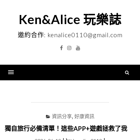
Skip
to
Ken&Alice 玩樂誌
content
邀約合作: kenalice0110@gmail.com
Facebook
Instagram
YouTube
搜
尋
Menu
關
鍵
字
資訊分享
,
好康資訊
獨自旅行必備清單！這些APP+遊戲拯救了我