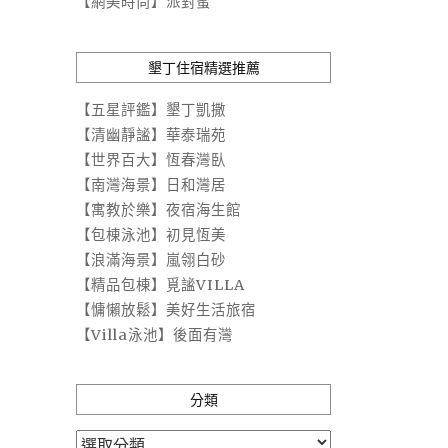
【網美時尚】派對蜜
墾丁住宿精選推薦
【五星評鑑】墾丁凱撒
【清幽靜謐】華泰瑞苑
【世界百大】恆春灣臥
【南灣海景】日和灣居
【寓教於樂】夜宿海生館
【包棟泳池】初見恆美
【浪滿海景】嵐翎白砂
【精品包棟】覓謐VILLA
【慵懶放鬆】美好生活旅宿
【Villa泳池】後面有灣
分類
分