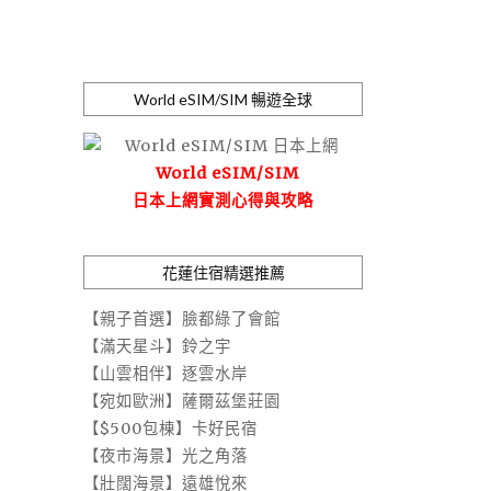
World eSIM/SIM 暢遊全球
World eSIM/SIM
日本上網實測心得與攻略
花蓮住宿精選推薦
【親子首選】臉都綠了會館
【滿天星斗】鈴之宇
【山雲相伴】逐雲水岸
【宛如歐洲】薩爾茲堡莊園
【$500包棟】卡好民宿
【夜市海景】光之角落
【壯闊海景】遠雄悅來