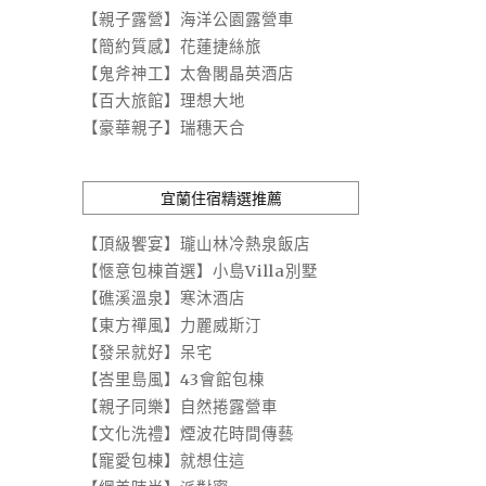
【親子露營】海洋公園露營車
【簡約質感】花蓮捷絲旅
【鬼斧神工】太魯閣晶英酒店
【百大旅館】理想大地
【豪華親子】瑞穗天合
宜蘭住宿精選推薦
【頂級饗宴】瓏山林冷熱泉飯店
【愜意包棟首選】小島Villa別墅
【礁溪溫泉】寒沐酒店
【東方禪風】力麗威斯汀
【發呆就好】呆宅
【峇里島風】43會館包棟
【親子同樂】自然捲露營車
【文化洗禮】煙波花時間傳藝
【寵愛包棟】就想住這