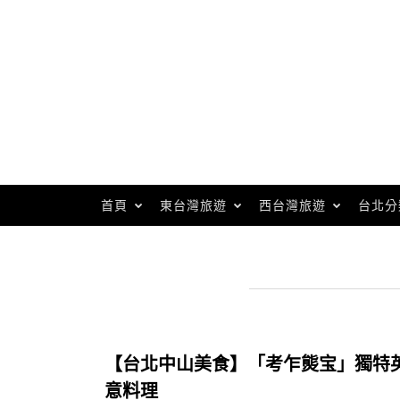
Skip
to
content
首頁
東台灣旅遊
西台灣旅遊
台北分
【台北中山美食】「考乍熋宝」獨特
意料理