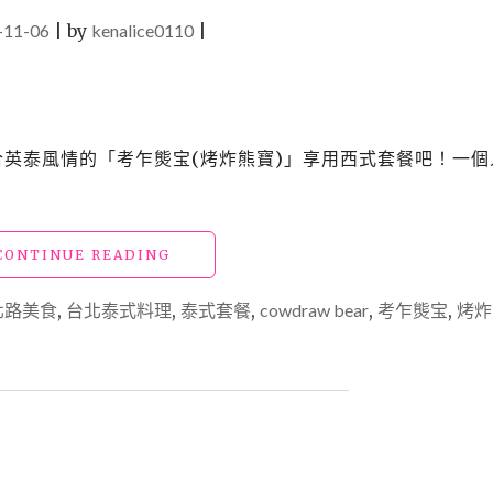
-11-06
|
by
kenalice0110
|
融合英泰風情的「考乍熋宝(烤炸熊寶)」享用西式套餐吧！一個
"【台
CONTINUE READING
北
中
北路美食
,
台北泰式料理
,
泰式套餐
,
cowdraw bear
,
考乍熋宝
,
烤炸
山
美
食】
「考
乍
熋
宝」
獨