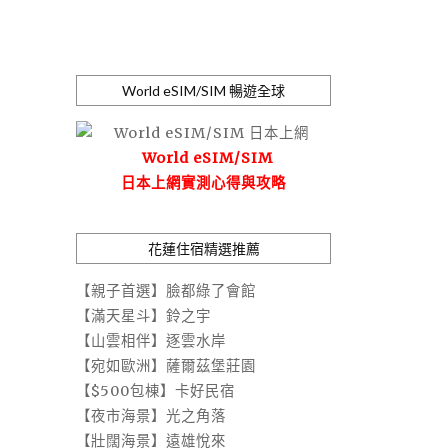
World eSIM/SIM 暢遊全球
World eSIM/SIM
日本上網實測心得與攻略
花蓮住宿精選推薦
【親子首選】臉都綠了會館
【滿天星斗】鈴之宇
【山雲相伴】逐雲水岸
【宛如歐洲】薩爾茲堡莊園
【$500包棟】卡好民宿
【夜市海景】光之角落
【壯闊海景】遠雄悅來