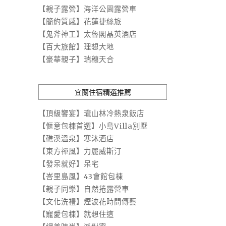
【親子露營】海洋公園露營車
【簡約質感】花蓮捷絲旅
【鬼斧神工】太魯閣晶英酒店
【百大旅館】理想大地
【豪華親子】瑞穗天合
宜蘭住宿精選推薦
【頂級饗宴】瓏山林冷熱泉飯店
【愜意包棟首選】小島Villa別墅
【礁溪溫泉】寒沐酒店
【東方禪風】力麗威斯汀
【發呆就好】呆宅
【峇里島風】43會館包棟
【親子同樂】自然捲露營車
【文化洗禮】煙波花時間傳藝
【寵愛包棟】就想住這