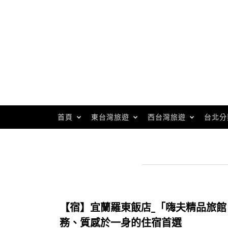
Skip
to
content
首頁
東台灣旅遊
西台灣旅遊
台北分
【宿】宜蘭羅東飯店_「嗨夫精品旅館 
務、質感於一身的住宿首選