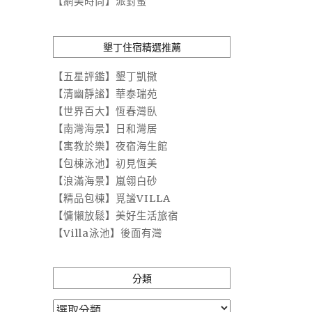
【網美時尚】派對蜜
墾丁住宿精選推薦
【五星評鑑】墾丁凱撒
【清幽靜謐】華泰瑞苑
【世界百大】恆春灣臥
【南灣海景】日和灣居
【寓教於樂】夜宿海生館
【包棟泳池】初見恆美
【浪滿海景】嵐翎白砂
【精品包棟】覓謐VILLA
【慵懶放鬆】美好生活旅宿
【Villa泳池】後面有灣
分類
分