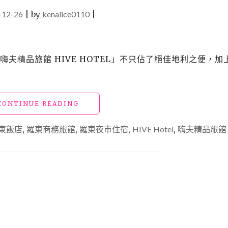
-12-26
|
by
kenalice0110
|
「嗨夫精品旅館 HIVE HOTEL」不只佔了絕佳地利之便，加
"【宿】
CONTINUE READING
宜
蘭
東飯店
,
羅東商務旅館
,
羅東夜市住宿
,
HIVE Hotel
,
嗨夫精品旅館
羅
東
飯
店
_「嗨
夫
精
品
旅