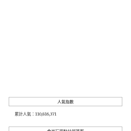
渡
假
莊
園」
前
臨
大
尖
山、
背
倚
白
砂
灣，
浸
淫
人氣指數
在
原
累計人氣：
110,816,371
木
芬
多