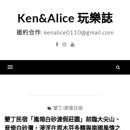
Skip
to
Ken&Alice 玩樂誌
content
邀約合作: kenalice0110@gmail.com
Facebook
Instagram
YouTube
搜
尋
Menu
關
鍵
字
墾丁/屏東住宿
墾丁民宿「嵐翎白砂渡假莊園」前臨大尖山、
背倚白砂灣，浸淫在原木芬多精與南國風情之