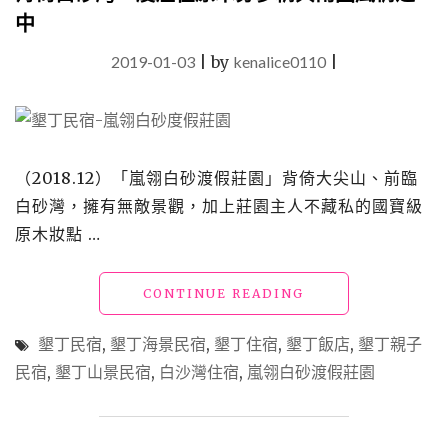
中
2019-01-03
|
by
kenalice0110
|
（2018.12）「嵐翎白砂渡假莊園」背倚大尖山、前臨
白砂灣，擁有無敵景觀，加上莊園主人不藏私的國寶級
原木妝點 …
"墾
CONTINUE READING
丁
民
墾丁民宿
,
墾丁海景民宿
,
墾丁住宿
,
墾丁飯店
,
墾丁親子
宿
民宿
,
墾丁山景民宿
,
白沙灣住宿
,
嵐翎白砂渡假莊園
「嵐
翎
白
砂