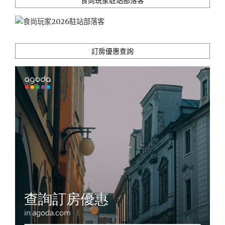
食尚玩家駐站部落客
精
與
南
國
風
訂房優惠查詢
情
之
中"