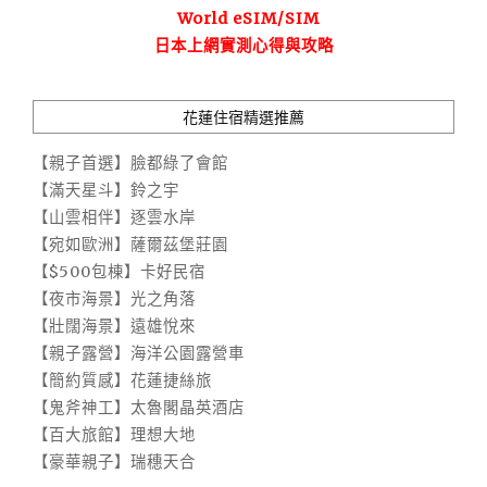
World eSIM/SIM
日本上網實測心得與攻略
花蓮住宿精選推薦
【親子首選】臉都綠了會館
【滿天星斗】鈴之宇
【山雲相伴】逐雲水岸
【宛如歐洲】薩爾茲堡莊園
【$500包棟】卡好民宿
【夜市海景】光之角落
【壯闊海景】遠雄悅來
【親子露營】海洋公園露營車
【簡約質感】花蓮捷絲旅
【鬼斧神工】太魯閣晶英酒店
【百大旅館】理想大地
【豪華親子】瑞穗天合