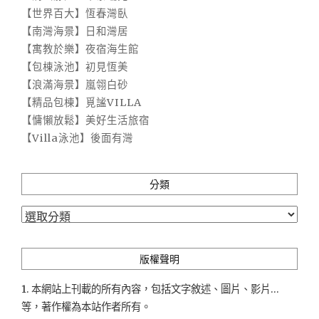
【世界百大】恆春灣臥
【南灣海景】日和灣居
【寓教於樂】夜宿海生館
【包棟泳池】初見恆美
【浪滿海景】嵐翎白砂
【精品包棟】覓謐VILLA
【慵懶放鬆】美好生活旅宿
【Villa泳池】後面有灣
分類
分
類
版權聲明
1. 本網站上刊載的所有內容，包括文字敘述、圖片、影片...
等，著作權為本站作者所有。