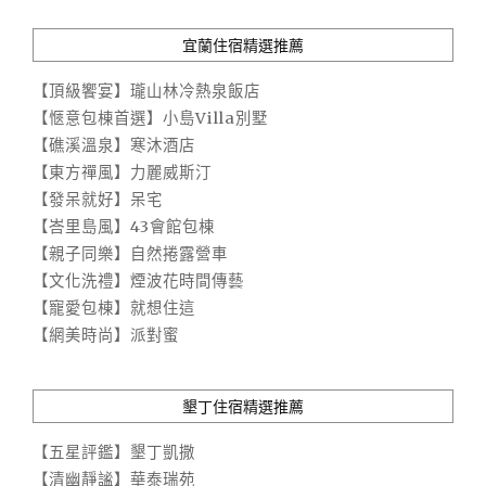
宜蘭住宿精選推薦
【頂級饗宴】瓏山林冷熱泉飯店
【愜意包棟首選】小島Villa別墅
【礁溪溫泉】寒沐酒店
【東方禪風】力麗威斯汀
【發呆就好】呆宅
【峇里島風】43會館包棟
【親子同樂】自然捲露營車
【文化洗禮】煙波花時間傳藝
【寵愛包棟】就想住這
【網美時尚】派對蜜
墾丁住宿精選推薦
【五星評鑑】墾丁凱撒
【清幽靜謐】華泰瑞苑