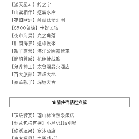
【滿天星斗】鈴之宇
【山雲相伴】逐雲水岸
【宛如歐洲】薩爾茲堡莊園
【$500包棟】卡好民宿
【夜市海景】光之角落
【壯闊海景】遠雄悅來
【親子露營】海洋公園露營車
【簡約質感】花蓮捷絲旅
【鬼斧神工】太魯閣晶英酒店
【百大旅館】理想大地
【豪華親子】瑞穗天合
宜蘭住宿精選推薦
【頂級饗宴】瓏山林冷熱泉飯店
【愜意包棟首選】小島Villa別墅
【礁溪溫泉】寒沐酒店
【東方禪風】力麗威斯汀