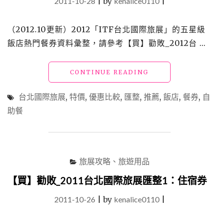
2011-10-28
|
by
kenalice0110
|
（2012.10更新）2012「ITF台北國際旅展」的五星級
飯店熱門餐券資料彙整，請參考【買】勸敗_2012台 …
"【買】
CONTINUE READING
勸
敗
台北國際旅展
,
特價
,
優惠比較
,
匯整
,
推薦
,
飯店
,
餐券
,
自
_2011
助餐
台
北
國
際
旅
旅展攻略、旅遊用品
展
匯
【買】勸敗_2011台北國際旅展匯整1：住宿券
整
2：
2011-10-26
|
by
kenalice0110
|
餐
券"