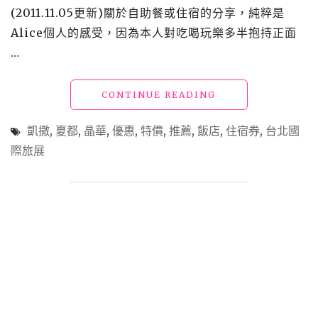
(2011.11.05更新)關於自助餐或住宿的分享，純粹是
Alice個人的感受，因為本人對吃喝玩樂多半抱持正面
…
"【買】
CONTINUE READING
勸
敗
凱撒
,
夏都
,
晶華
,
優惠
,
特價
,
推薦
,
飯店
,
住宿券
,
台北國
_2011
際旅展
台
北
國
際
旅
展
匯
整
1：
住
宿
券"