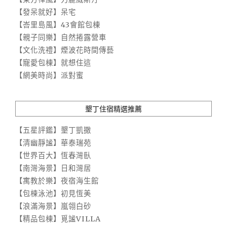
【發呆就好】呆宅
【峇里島風】43會館包棟
【親子同樂】自然捲露營車
【文化洗禮】煙波花時間傳藝
【寵愛包棟】就想住這
【網美時尚】派對蜜
墾丁住宿精選推薦
【五星評鑑】墾丁凱撒
【清幽靜謐】華泰瑞苑
【世界百大】恆春灣臥
【南灣海景】日和灣居
【寓教於樂】夜宿海生館
【包棟泳池】初見恆美
【浪滿海景】嵐翎白砂
【精品包棟】覓謐VILLA