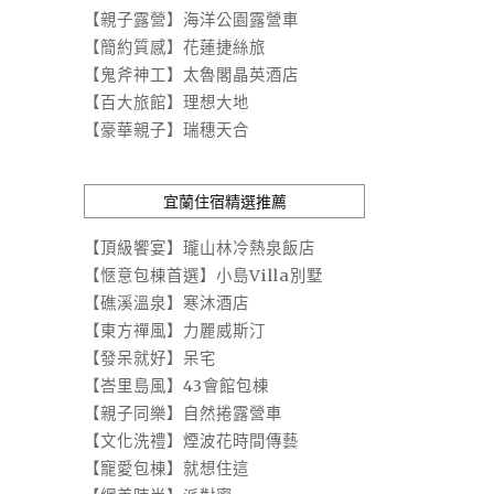
【親子露營】海洋公園露營車
【簡約質感】花蓮捷絲旅
【鬼斧神工】太魯閣晶英酒店
【百大旅館】理想大地
【豪華親子】瑞穗天合
宜蘭住宿精選推薦
【頂級饗宴】瓏山林冷熱泉飯店
【愜意包棟首選】小島Villa別墅
【礁溪溫泉】寒沐酒店
【東方禪風】力麗威斯汀
【發呆就好】呆宅
【峇里島風】43會館包棟
【親子同樂】自然捲露營車
【文化洗禮】煙波花時間傳藝
【寵愛包棟】就想住這