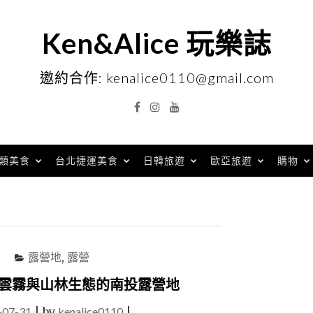
Ken&Alice 玩樂誌
邀約合作: kenalice0110@gmail.com
Facebook
Instagram
YouTube
類美食
台北捷運美食
日韓旅遊
歐亞旅遊
購物
露營地
,
露營
、雲霧與山林生態的南投露營地
-07-31
|
by
kenalice0110
|