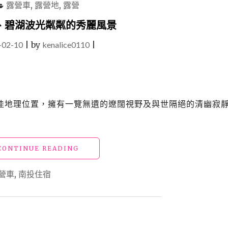
露營車
,
露營地
,
露營
、碧湖波光粼粼的秀麗風景
-02-10
|
by
kenalice0110
|
佳地理位置，擁有一覽無遺的遼闊視野及與世隔絕的清幽寂
"南
CONTINUE READING
投
露
營車
,
南投住宿
營
「清
翠」
擁
抱