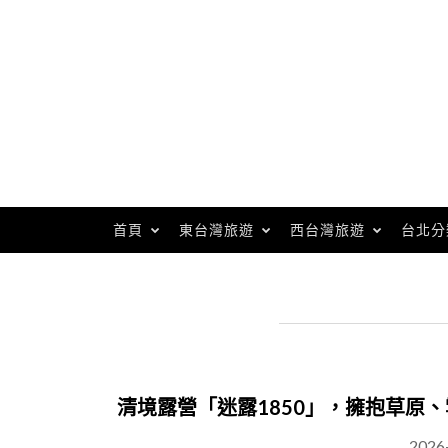
Skip
to
content
首頁
東台灣旅遊
西台灣旅遊
台北分
清境露營「迷露1850」，擁抱草原
2026