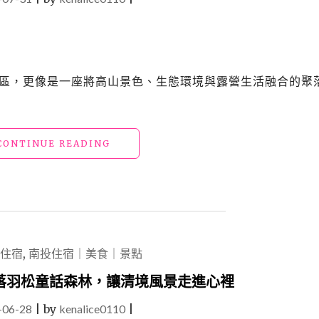
營區，更像是一座將高山景色、生態環境與露營生活融合的聚
"清
CONTINUE READING
境
露
營
「迷
露
1850」，
擁
住宿
,
南投住宿｜美食｜景點
抱
草
落羽松童話森林，讓清境風景走進心裡
原、
-06-28
|
by
kenalice0110
雲
|