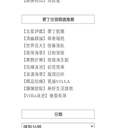
【網美時尚】派對蜜
墾丁住宿精選推薦
【五星評鑑】墾丁凱撒
【清幽靜謐】華泰瑞苑
【世界百大】恆春灣臥
【南灣海景】日和灣居
【寓教於樂】夜宿海生館
【包棟泳池】初見恆美
【浪滿海景】嵐翎白砂
【精品包棟】覓謐VILLA
【慵懶放鬆】美好生活旅宿
【Villa泳池】後面有灣
分類
分