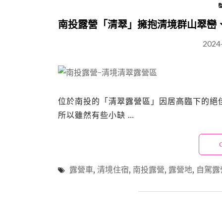
南投露營「清翠」擁抱清境群山翠巒
2024
位於南投的「清翠露營區」因居高臨下的絕
所以雖然有些小缺 …
露營車
,
清境住宿
,
南投露營
,
露營地
,
自駕露