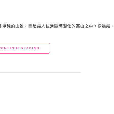
霧
與
山
林
生
非單純的山景，而是讓人住進隨時變化的高山之中。從晨霧
態
的
南
投
"南
CONTINUE READING
露
投
營
民
地"
宿
「見
晴
花
園
渡
假
山
莊」
住