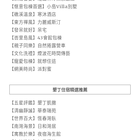
【愜意包棟首選】小島Villa別墅
【礁溪溫泉】寒沐酒店
【東方禪風】力麗威斯汀
【發呆就好】呆宅
【峇里島風】43會館包棟
【親子同樂】自然捲露營車
【文化洗禮】煙波花時間傳藝
【寵愛包棟】就想住這
【網美時尚】派對蜜
墾丁住宿精選推薦
【五星評鑑】墾丁凱撒
【清幽靜謐】華泰瑞苑
【世界百大】恆春灣臥
【南灣海景】日和灣居
【寓教於樂】夜宿海生館