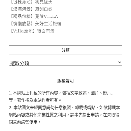
【包棟泳池】初見恆美
【浪滿海景】嵐翎白砂
【精品包棟】覓謐VILLA
【慵懶放鬆】美好生活旅宿
【Villa泳池】後面有灣
分類
分
類
版權聲明
1. 本網站上刊載的所有內容，包括文字敘述、圖片、影片...
等，著作權為本站作者所有。
2. 本站圖文未經同意請勿任意複製、轉載或轉貼，如欲轉載本
網站內容或其他商業性質之利用，請事先提出申請，在未取得
同意前嚴禁使用。