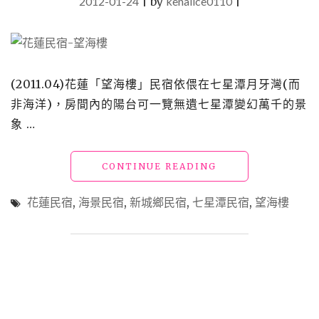
2012-01-24
|
by
kenalice0110
|
(2011.04)花蓮「望海樓」民宿依偎在七星潭月牙灣(而
非海洋)，房間內的陽台可一覽無遺七星潭變幻萬千的景
象 …
"【花
CONTINUE READING
蓮
海
花蓮民宿
,
海景民宿
,
新城鄉民宿
,
七星潭民宿
,
望海樓
景
民
宿】
七
星
潭
「望
海