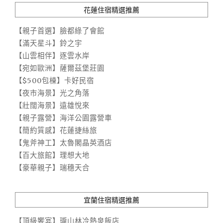
花蓮住宿精選推薦
【親子首選】臉都綠了會館
【滿天星斗】鈴之宇
【山雲相伴】逐雲水岸
【宛如歐洲】薩爾茲堡莊園
【$500包棟】卡好民宿
【夜市海景】光之角落
【壯闊海景】遠雄悅來
【親子露營】海洋公園露營車
【簡約質感】花蓮捷絲旅
【鬼斧神工】太魯閣晶英酒店
【百大旅館】理想大地
【豪華親子】瑞穗天合
宜蘭住宿精選推薦
【頂級饗宴】瓏山林冷熱泉飯店