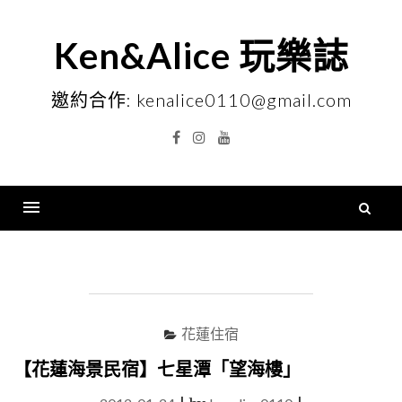
Skip
to
Ken&Alice 玩樂誌
content
邀約合作: kenalice0110@gmail.com
Facebook
Instagram
YouTube
搜
尋
Menu
關
鍵
字
花蓮住宿
【花蓮海景民宿】七星潭「望海樓」