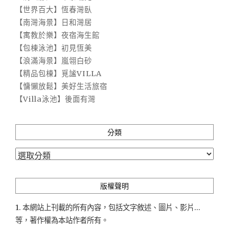
【世界百大】恆春灣臥
【南灣海景】日和灣居
【寓教於樂】夜宿海生館
【包棟泳池】初見恆美
【浪滿海景】嵐翎白砂
【精品包棟】覓謐VILLA
【慵懶放鬆】美好生活旅宿
【Villa泳池】後面有灣
分類
分
類
版權聲明
1. 本網站上刊載的所有內容，包括文字敘述、圖片、影片...
等，著作權為本站作者所有。