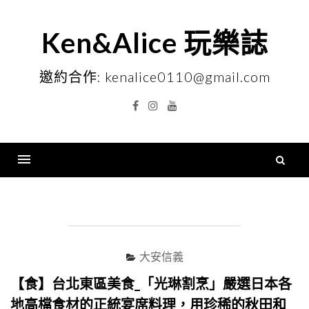
Skip
to
Ken&Alice 玩樂誌
content
邀約合作: kenalice0110@gmail.com
Facebook
Instagram
YouTube
搜
尋
Menu
關
鍵
字
大安信義
【食】台北東區美食_「光琳割烹」嚴選日本各
地高檔食材的正統宴席料理，用珍稀的秋田和