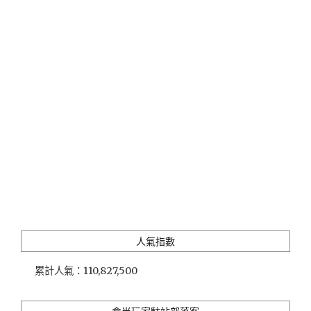
割
烹」
嚴
選
日
本
各
地
高
檔
食
材
的
正
統
宴
席
人氣指數
料
理，
累計人氣：
110,827,500
用
珍
稀