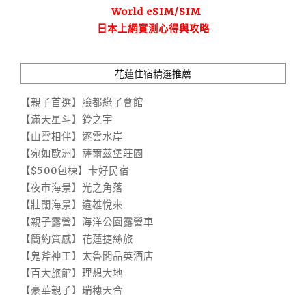
World eSIM/SIM
日本上網實測心得與攻略
花蓮住宿精選推薦
【親子首選】臉都綠了會館
【滿天星斗】鈴之宇
【山雲相伴】逐雲水岸
【宛如歐洲】薩爾茲堡莊園
【$500包棟】卡好民宿
【夜市海景】光之角落
【壯闊海景】遠雄悅來
【親子露營】海洋公園露營車
【簡約質感】花蓮捷絲旅
【鬼斧神工】太魯閣晶英酒店
【百大旅館】理想大地
【豪華親子】瑞穗天合