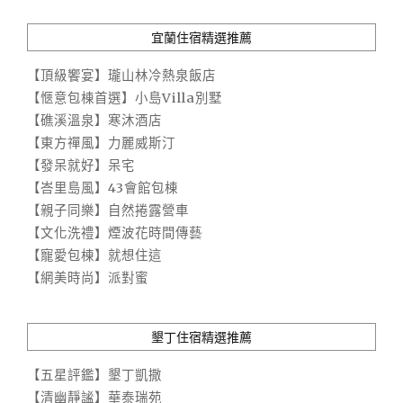
宜蘭住宿精選推薦
【頂級饗宴】瓏山林冷熱泉飯店
【愜意包棟首選】小島Villa別墅
【礁溪溫泉】寒沐酒店
【東方禪風】力麗威斯汀
【發呆就好】呆宅
【峇里島風】43會館包棟
【親子同樂】自然捲露營車
【文化洗禮】煙波花時間傳藝
【寵愛包棟】就想住這
【網美時尚】派對蜜
墾丁住宿精選推薦
【五星評鑑】墾丁凱撒
【清幽靜謐】華泰瑞苑