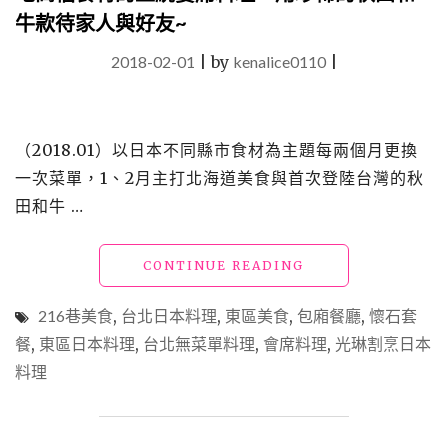
牛款待家人與好友~
2018-02-01
|
by
kenalice0110
|
（2018.01）以日本不同縣市食材為主題每兩個月更換
一次菜單，1、2月主打北海道美食與首次登陸台灣的秋
田和牛 …
"【食】
CONTINUE READING
台
北
216巷美食
,
台北日本料理
,
東區美食
,
包廂餐廳
,
懷石套
東
餐
,
東區日本料理
,
台北無菜單料理
,
會席料理
,
光琳割烹日本
區
料理
美
食
_「光
琳