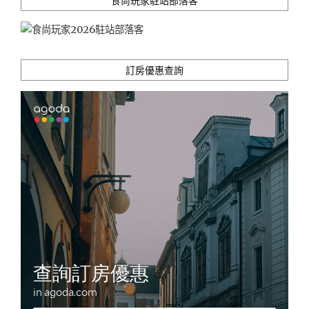
食尚玩家駐站部落客
的
秋
田
和
訂房優惠查詢
牛
款
待
家
人
與
好
友
~"