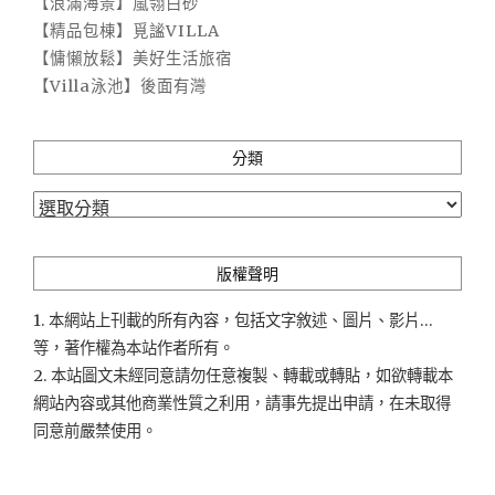
【浪滿海景】嵐翎白砂
【精品包棟】覓謐VILLA
【慵懶放鬆】美好生活旅宿
【Villa泳池】後面有灣
分類
分
類
版權聲明
1. 本網站上刊載的所有內容，包括文字敘述、圖片、影片...
等，著作權為本站作者所有。
2. 本站圖文未經同意請勿任意複製、轉載或轉貼，如欲轉載本
網站內容或其他商業性質之利用，請事先提出申請，在未取得
同意前嚴禁使用。