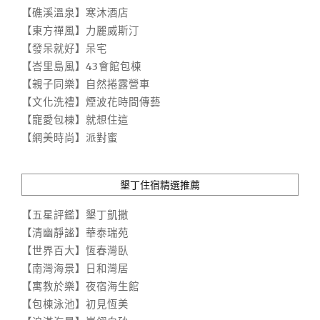
【礁溪溫泉】寒沐酒店
【東方禪風】力麗威斯汀
【發呆就好】呆宅
【峇里島風】43會館包棟
【親子同樂】自然捲露營車
【文化洗禮】煙波花時間傳藝
【寵愛包棟】就想住這
【網美時尚】派對蜜
墾丁住宿精選推薦
【五星評鑑】墾丁凱撒
【清幽靜謐】華泰瑞苑
【世界百大】恆春灣臥
【南灣海景】日和灣居
【寓教於樂】夜宿海生館
【包棟泳池】初見恆美