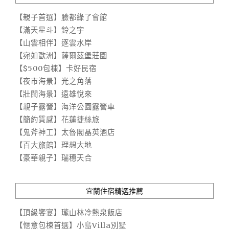
【親子首選】臉都綠了會館
【滿天星斗】鈴之宇
【山雲相伴】逐雲水岸
【宛如歐洲】薩爾茲堡莊園
【$500包棟】卡好民宿
【夜市海景】光之角落
【壯闊海景】遠雄悅來
【親子露營】海洋公園露營車
【簡約質感】花蓮捷絲旅
【鬼斧神工】太魯閣晶英酒店
【百大旅館】理想大地
【豪華親子】瑞穗天合
宜蘭住宿精選推薦
【頂級饗宴】瓏山林冷熱泉飯店
【愜意包棟首選】小島Villa別墅