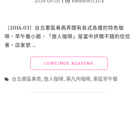
2014-05-05
|
by
kenalice0110
|
（2014.03）台北東區巷高弄間有各式各樣的特色咖
啡、早午餐小館，「旅人咖啡」是當中評價不錯的佼佼
者，店家號 …
"【食】
CONTINUE READING
早
午
台北東區美食
,
旅人咖啡
,
第凡內咖啡
,
東區早午餐
餐
_
旅
人
咖
啡，
BACKPACKER
CAFÉ"