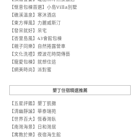
【愜意包棟首選】小島Villa別墅
【礁溪溫泉】寒沐酒店
【東方禪風】力麗威斯汀
【發呆就好】呆宅
【峇里島風】43會館包棟
【親子同樂】自然捲露營車
【文化洗禮】煙波花時間傳藝
【寵愛包棟】就想住這
【網美時尚】派對蜜
墾丁住宿精選推薦
【五星評鑑】墾丁凱撒
【清幽靜謐】華泰瑞苑
【世界百大】恆春灣臥
【南灣海景】日和灣居
【寓教於樂】夜宿海生館