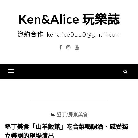
Skip
to
Ken&Alice 玩樂誌
content
邀約合作: kenalice0110@gmail.com
Facebook
Instagram
YouTube
搜
尋
Menu
關
鍵
字
墾丁/屏東美食
墾丁美食「山羊飯館」吃合菜喝調酒、感受獨
立樂團的現場演出