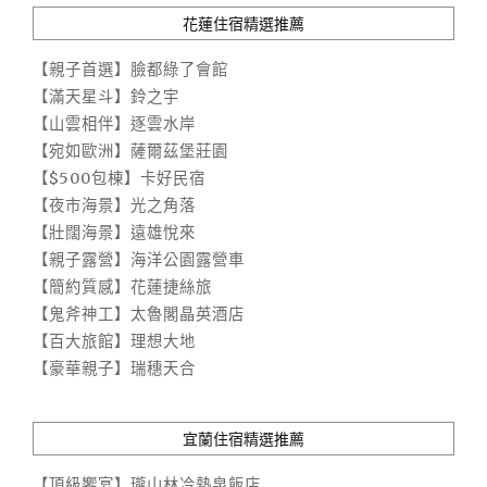
花蓮住宿精選推薦
【親子首選】臉都綠了會館
【滿天星斗】鈴之宇
【山雲相伴】逐雲水岸
【宛如歐洲】薩爾茲堡莊園
【$500包棟】卡好民宿
【夜市海景】光之角落
【壯闊海景】遠雄悅來
【親子露營】海洋公園露營車
【簡約質感】花蓮捷絲旅
【鬼斧神工】太魯閣晶英酒店
【百大旅館】理想大地
【豪華親子】瑞穗天合
宜蘭住宿精選推薦
【頂級饗宴】瓏山林冷熱泉飯店