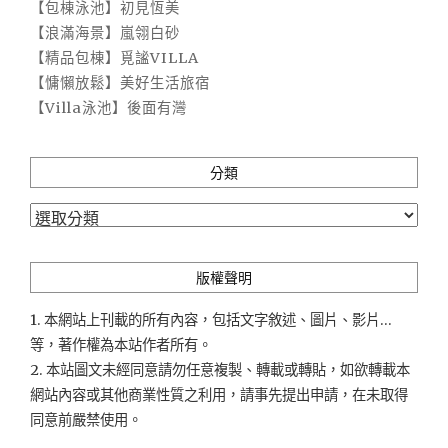
【包棟泳池】初見恆美
【浪滿海景】嵐翎白砂
【精品包棟】覓謐VILLA
【慵懶放鬆】美好生活旅宿
【Villa泳池】後面有灣
分類
分
類
版權聲明
1. 本網站上刊載的所有內容，包括文字敘述、圖片、影片...
等，著作權為本站作者所有。
2. 本站圖文未經同意請勿任意複製、轉載或轉貼，如欲轉載本
網站內容或其他商業性質之利用，請事先提出申請，在未取得
同意前嚴禁使用。