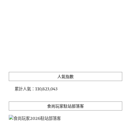
調
酒、
感
受
獨
立
樂
團
的
現
場
演
人氣指數
出"
累計人氣：
110,823,043
食尚玩家駐站部落客