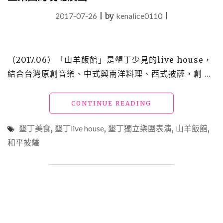
2017-07-26
|
by
kenalice0110
|
（2017.06）「山羊飯館」是墾丁少見的live house，
結合台灣原創音樂、中式與南洋料理、西式披薩，創 …
"墾
CONTINUE READING
丁
美
墾丁美食
,
墾丁live house
,
墾丁獨立樂團表演
,
山羊飯館
,
食
和平披薩
「山
羊
飯
館」
吃
合
菜
喝