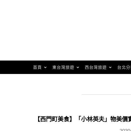
Skip
to
content
首頁
東台灣旅遊
西台灣旅遊
台北分
【西門町美食】「小林英夫」物美價
2020