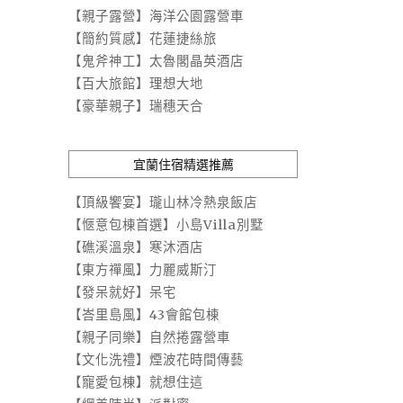
【親子露營】海洋公園露營車
【簡約質感】花蓮捷絲旅
【鬼斧神工】太魯閣晶英酒店
【百大旅館】理想大地
【豪華親子】瑞穗天合
宜蘭住宿精選推薦
【頂級饗宴】瓏山林冷熱泉飯店
【愜意包棟首選】小島Villa別墅
【礁溪溫泉】寒沐酒店
【東方禪風】力麗威斯汀
【發呆就好】呆宅
【峇里島風】43會館包棟
【親子同樂】自然捲露營車
【文化洗禮】煙波花時間傳藝
【寵愛包棟】就想住這