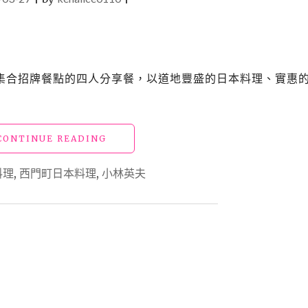
主打集合招牌餐點的四人分享餐，以道地豐盛的日本料理、實惠
"【西
CONTINUE READING
門
町
料理
,
西門町日本料理
,
小林英夫
美
食】
「小
林
英
夫」
物
美
價