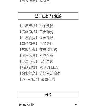
【網美時尚】派對蜜
墾丁住宿精選推薦
【五星評鑑】墾丁凱撒
【清幽靜謐】華泰瑞苑
【世界百大】恆春灣臥
【南灣海景】日和灣居
【寓教於樂】夜宿海生館
【包棟泳池】初見恆美
【浪滿海景】嵐翎白砂
【精品包棟】覓謐VILLA
【慵懶放鬆】美好生活旅宿
【Villa泳池】後面有灣
分類
分