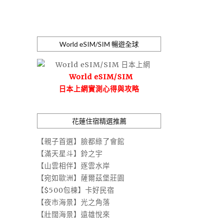
World eSIM/SIM 暢遊全球
World eSIM/SIM
日本上網實測心得與攻略
花蓮住宿精選推薦
【親子首選】臉都綠了會館
【滿天星斗】鈴之宇
【山雲相伴】逐雲水岸
【宛如歐洲】薩爾茲堡莊園
【$500包棟】卡好民宿
【夜市海景】光之角落
【壯闊海景】遠雄悅來